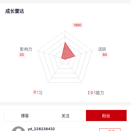
者
成长雷达
我
1860
的
我
博
的
我
20
84
客
论
的
我
坛
圈
的
我
0
0
子
直
的
我
我
播
活
的
博客
关注
粉丝
我
动
关
的
yd_228238432