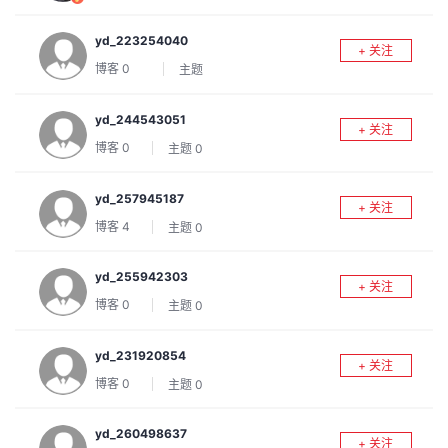
yd_223254040
+ 关注
博客
0
主题
yd_244543051
+ 关注
博客
0
主题
0
yd_257945187
+ 关注
博客
4
主题
0
yd_255942303
+ 关注
博客
0
主题
0
yd_231920854
+ 关注
博客
0
主题
0
yd_260498637
+ 关注