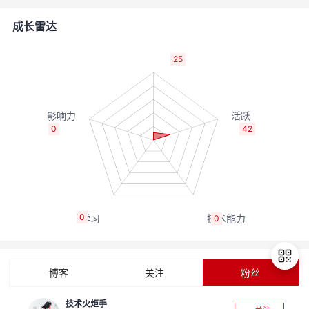
者
成长雷达
我
25
的
我
博
的
我
0
42
客
论
的
我
坛
圈
的
我
0
0
子
直
的
我
我
播
活
的
博客
关注
粉丝
我
动
关
的
技术火炬手