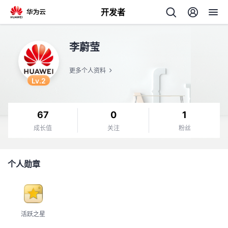
开发者
返
李蔚莹
回
更多个人资料
Lv.2
67
0
1
个
成长值
关注
粉丝
我
人
个人勋章
的
主
开
页
活跃之星
发