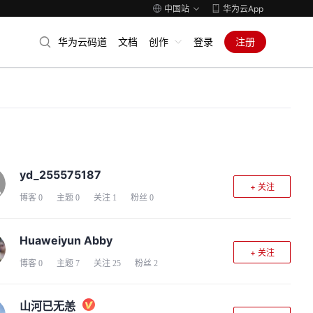
中国站
华为云App
华为云码道
文档
创作
登录
注册
yd_255575187
+ 关注
博客
0
主题
0
关注
1
粉丝
0
Huaweiyun Abby
+ 关注
博客
0
主题
7
关注
25
粉丝
2
山河已无恙