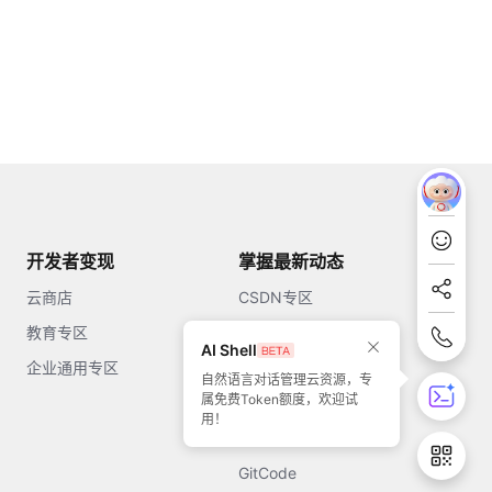
开发者变现
掌握最新动态
云商店
CSDN专区
教育专区
知乎
AI Shell
企业通用专区
开源中国
自然语言对话管理云资源，专
属免费Token额度，欢迎试
51CTO
用！
今日头条
GitCode