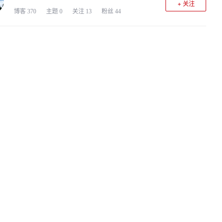
+ 关注
博客
370
主题
0
关注
13
粉丝
44