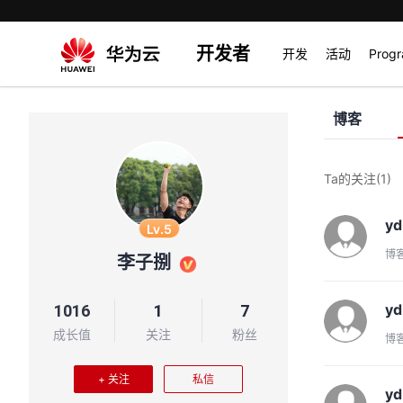
开发者
开发
活动
Prog
博客
Ta的关注
(1)
y
Lv.5
博
李子捌
y
1016
1
7
成长值
关注
粉丝
博
+ 关注
私信
y