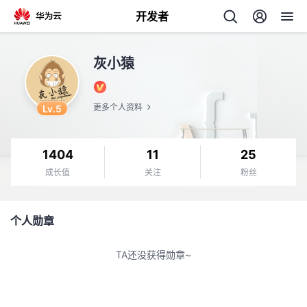
开发者
返
灰小猿
回
Lv.5
更多个人资料
1404
11
25
个
成长值
关注
粉丝
我
人
个人勋章
我
的
主
TA还没获得勋章~
我
的
开
页
我
的
开
发