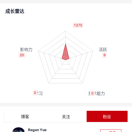
的
Programs
发
者
成长雷达
支
者
我
1375
持
学
的
我
我
堂
博
的
我
20
9
的
我
客
论
的
我
我
技
的
坛
圈
的
我
的
我
0
0
术
云
子
直
的
我
课
的
我
支
声
播
活
的
程
认
的
我
博客
关注
粉丝
持
建
动
关
证
实
的
Regan Yue