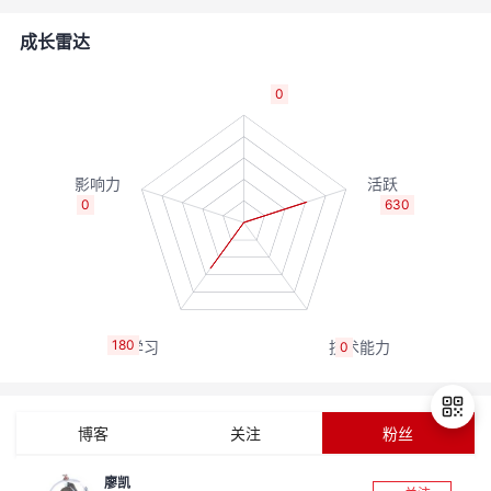
者
成长雷达
我
0
的
我
博
的
我
0
630
客
论
的
我
坛
圈
的
我
180
0
子
直
的
我
我
播
活
的
博客
关注
粉丝
我
动
关
的
廖凯