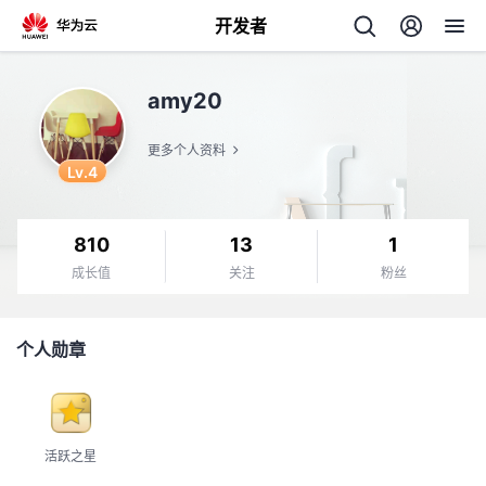
开发者
返
amy20
回
更多个人资料
Lv.4
810
13
1
个
成长值
关注
粉丝
我
人
个人勋章
的
主
开
页
活跃之星
发