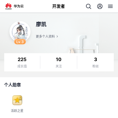
开发者
返
廖凯
回
更多个人资料
Lv.3
225
10
3
个
成长值
关注
粉丝
我
人
个人勋章
我
的
主
我
的
开
页
活跃之星
我
的
开
发