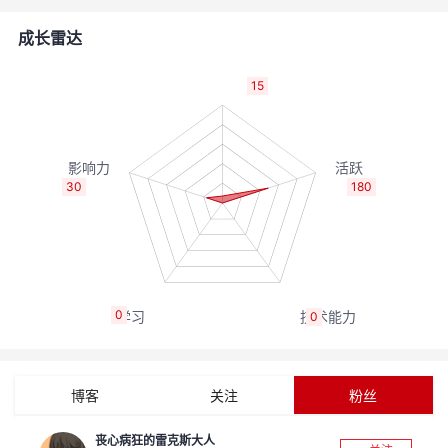
的
Programs
发
者
成长雷达
支
者
我
15
持
学
的
我
我
堂
博
的
我
30
180
的
我
客
论
的
我
我
技
的
坛
圈
的
我
的
我
0
0
术
云
子
直
的
我
课
的
我
支
声
播
活
的
程
认
的
我
博客
关注
粉丝
持
建
动
关
证
实
的
丧心病狂的雷克斯大人