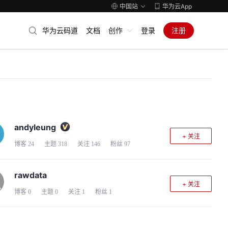
中国站
华为云App
华为云码道
文档
创作
登录
注册
andyleung
+ 关注
博客
24
主题
318
关注
146
粉丝
97
rawdata
+ 关注
博客
0
主题
0
关注
1
粉丝
1