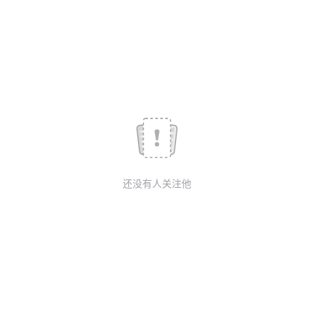
我
注
的
开
的
Programs
发
支
者
持
学
我
堂
还没有人关注他
的
我
我
技
的
的
我
术
云
课
的
我
支
声
程
认
的
我