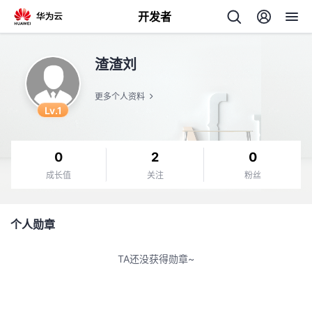
开发者
返
渣渣刘
回
更多个人资料
Lv.1
0
2
0
个
成长值
关注
粉丝
我
人
个人勋章
的
主
TA还没获得勋章~
开
页
发