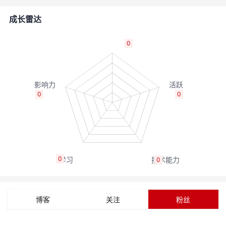
者
成长雷达
我
0
的
我
博
的
我
0
0
客
论
的
我
坛
圈
的
我
0
0
子
直
的
我
我
播
活
的
博客
关注
粉丝
我
动
关
的