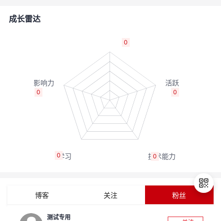
者
成长雷达
我
0
的
我
博
的
我
0
0
客
论
的
我
坛
圈
的
我
0
0
子
直
的
我
我
播
活
的
博客
关注
粉丝
我
动
关
的
测试专用