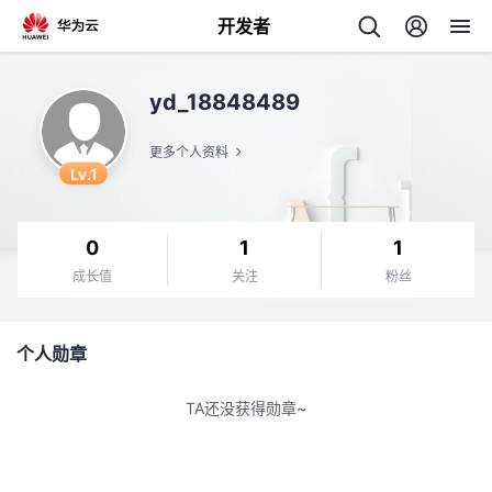
开发者
返
yd_18848489
回
更多个人资料
Lv.1
0
1
1
个
成长值
关注
粉丝
我
人
个人勋章
的
主
TA还没获得勋章~
开
页
发