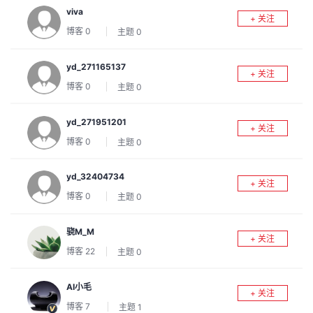
viva
+ 关注
博客
0
主题
0
yd_271165137
+ 关注
博客
0
主题
0
yd_271951201
+ 关注
博客
0
主题
0
yd_32404734
+ 关注
博客
0
主题
0
骁M_M
+ 关注
博客
22
主题
0
AI小毛
+ 关注
博客
7
主题
1