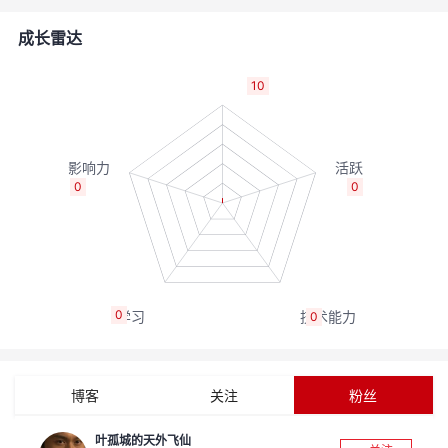
者
成长雷达
我
10
的
我
博
的
我
0
0
客
论
的
我
坛
圈
的
我
0
0
子
直
的
我
我
播
活
的
博客
关注
粉丝
我
动
关
的
叶孤城的天外飞仙