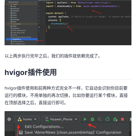
我
注
的
开
的
Programs
发
支
者
持
学
以上两步执行完毕之后，我们的插件就依赖完成了。
我
堂
hvigor插件使用
的
我
我
hvigor插件使用和前两种方式完全不一样，它自动会识别你目前要
技
的
运行的模块，不用单独的再次切换，比如你要运行某个模块，直接
的
我
在顶部选择之后，直接运行即可。
术
云
课
的
我
支
声
程
认
的
我