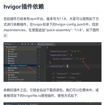
hvigor插件依赖
者
目前插件已经发布npm平台，版本号为1.1.8，大家可以按照如下方
我
式进行依赖插件，在hvigor目录下的hvigor-config.json5中，找到
dependencies，在里面追加"quick-assembly": “1.1.8”，如下图所
的
我
示：
博
的
我
客
论
的
我
坛
圈
的
我
子
直
的
我
我
播
活
的
依赖好插件之后，它就会自动下载资源包，我们可以在模块中，或
者根项目下的hvigorfile.ts使用插件，使用方式如下：
我
动
关
的