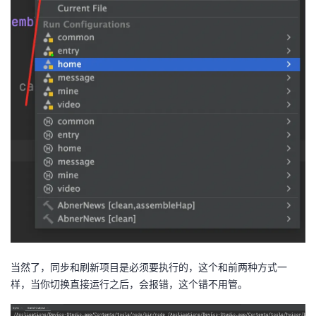
持
建
证
实
的
议
验
收
藏
当然了，同步和刷新项目是必须要执行的，这个和前两种方式一
样，当你切换直接运行之后，会报错，这个错不用管。