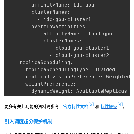
      - affinityName: idc-gpu

        clusterNames:

          - idc-gpu-cluster1

        overflowAffinities:

          - affinityName: cloud-gpu

            clusterNames:

              - cloud-gpu-cluster1

              - cloud-gpu-cluster2

    replicaScheduling:

      replicaSchedulingType: Divided

      replicaDivisionPreference: Weighted

      weightPreference:

        dynamicWeight: AvailableReplicas
[3]
[4]
更多有关此功能的资料请参考：
官方特性文档
和
特性提案
。
引入调度超分保护机制