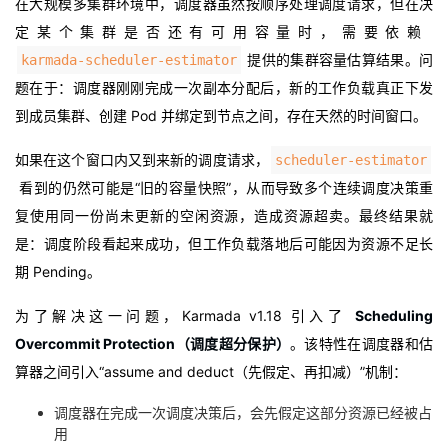
在大规模多集群环境中，调度器虽然按顺序处理调度请求，但在决
定某个集群是否还有可用容量时，需要依赖
提供
的集群容量估算结果。问
karmada-scheduler-estimator
题在于：调度器刚刚完成一次副本分配后，新的工作负载真正下发
到成员集群、创建 Pod 并绑定到节点之间，存在天然的时间窗口。
如果在这个窗口内又到来新的调度请求，
scheduler-estimator
看到的仍然可能是“旧的容量快照”，从而导致多个连续调度决策重
复使用同一份尚未更新的空闲资源，造成资源超卖。最终结果就
是：调度阶段看起来成功，但工作负载落地后可能因为资源不足长
期 Pending。
为了解决这一问题，Karmada v1.18 引入了
Scheduling
Overcommit Protection（调度超分保护）
。该特性在调度器和估
算器之间引入“assume and deduct（先假定、再扣减）”机制：
调度器在完成一次调度决策后，会先假定这部分资源已经被占
用