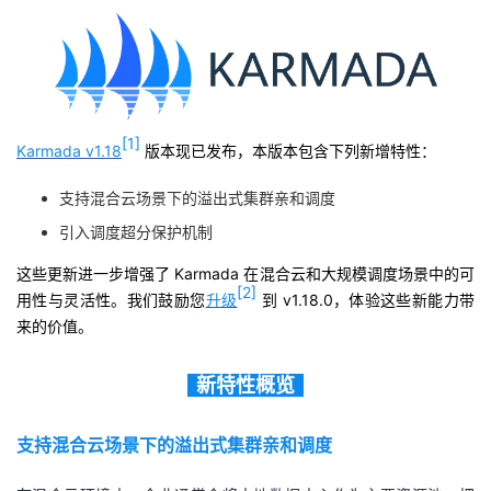
者
我
[1]
的
我
Karmada v1.18
版本现已发布，本版本包含下列新增特性：
博
的
我
支持混合云场景下的溢出式集群亲和调度
引入调度超分保护机制
客
论
的
我
这些更新进一步增强了 Karmada 在混合云和大规模调度场景中的可
[2]
用性与灵活性。我们鼓励您
升级
到 v1.18.0，体验这些新能力带
坛
圈
的
我
来的价值。
子
直
的
我
新特性概览
我
播
活
的
支持混合云场景下的溢出式集群亲和调度
我
动
关
的