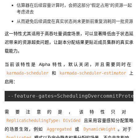
估算器在后续容量计算时，会把这部分“假定占用”的资源一起
考虑进去
从而避免后续调度在真实状态尚未更新前重复消耗同一批资源
这一特性尤其适用于高吞吐量调度场景，可以显著降低由于状态延
迟带来的资源超卖问题，让副本分配结果更贴近成员集群的真实承
载能力。
当前该特性是 Alpha 特性，默认关闭，并且需要同时在
和
上
karmada-scheduler
karmada-scheduler-estimator
启用：
--feature-gates=SchedulingOvercommitProtec
需要注意的是，该特性只对
且采用容量感知分配策略
ReplicaSchedulingType: Divided
的场景生效，例如
或
。对于
Aggregated
DynamicWeight
模式以及完全静态权重分配的场景，不会产生影响。
Duplicated