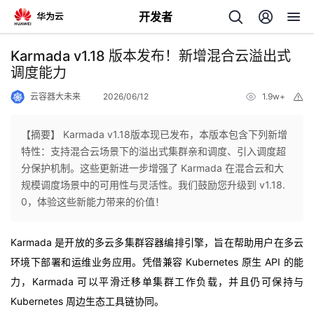
开发者
返
Karmada v1.18 版本发布！新增混合云溢出式
回
调度能力
云容器大未来
2026/06/12
1.9w+
举
报
【摘要】 Karmada v1.18版本现已发布，本版本包含下列新增
特性：支持混合云场景下的溢出式集群亲和调度、引入调度超
个
分保护机制。这些更新进一步增强了 Karmada 在混合云和大
规模调度场景中的可用性与灵活性。我们鼓励您升级到 v1.18.
我
人
0，体验这些新能力带来的价值！
的
主
Karmada 是开放的多云多集群容器编排引擎，旨在帮助用户在多云
环境下部署和运维业务应用。凭借兼容 Kubernetes 原生 API 的能
开
页
力，Karmada 可以平滑迁移单集群工作负载，并且仍可保持与
Kubernetes 周边生态工具链协同。
发