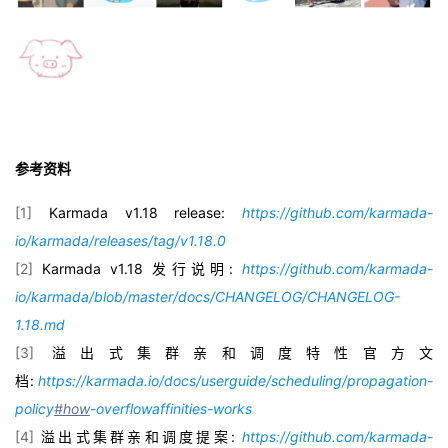
参考资料
[1]
Karmada v1.18 release:
https://github.com/karmada-
io/karmada/releases/tag/v1.18.0
[2]
Karmada v1.18 发行说明
:
https://github.com/karmada-
io/karmada/blob/master/docs/CHANGELOG/CHANGELOG-
1.18.md
[3]
溢出式集群亲和调度特性官方文
档
:
https://karmada.io/docs/userguide/scheduling/propagation-
policy
#how
-overflowaffinities-works
[4]
溢出式集群亲和调度提案
:
https://github.com/karmada-