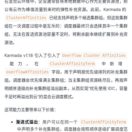
在混合云环境中，企业通常会将本地数据中心作为主要资源池，把
我
注
的
开
公有云作为峰值流量到来时的弹性补充资源。此前，Karmada 的
已经支持声明多个候选集群组，但这些集群
ClusterAffinities
的
Programs
发
组在一次调度过程中是互斥的：调度器最终只会选择其中一个集群
组，无法在首选资源池容量不足时，将剩余副本继续扩展到补充资
支
者
源池。
持
学
Karmada v1.18 引入了
引入了
Overflow Cluster Affinities
能力
，在
中新增
ClusterAffinityTerm
我
堂
字段，用于声明按优先级排列的补充集群
overflowAffinities
的
我
我
组。调度器会优先填满主集群组；当主集群组资源耗尽后，再按声
明顺序逐级向补充集群组溢出副本，从而实现“优先使用 IDC，容量
技
的
的
我
不足时再溢出到云”的混合云调度模式。
术
云
课
的
我
这项能力主要带来以下价值：
支
声
程
认
的
我
渐进式溢出
：用户可以在同一个
ClusterAffinityTerm
中声明多个补充集群组，调度器会按照顺序逐级扩展调度范