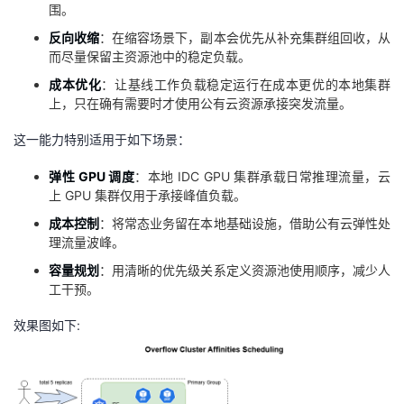
持
建
围。
证
实
的
反向收缩
：在缩容场景下，副本会优先从补充集群组回收，从
议
验
收
而尽量保留主资源池中的稳定负载。
成本优化
：让基线工作负载稳定运行在成本更优的本地集群
藏
上，只在确有需要时才使用公有云资源承接突发流量。
这一能力特别适用于如下场景：
弹性 GPU 调度
：本地 IDC GPU 集群承载日常推理流量，云
上 GPU 集群仅用于承接峰值负载。
成本控制
：将常态业务留在本地基础设施，借助公有云弹性处
理流量波峰。
容量规划
：用清晰的优先级关系定义资源池使用顺序，减少人
工干预。
效果图如下: