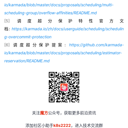
io/karmada/blob/master/docs/proposals/scheduling/multi-
scheduling-group/overflow-affinities/README.md
[5]
调度超分保护特性官方文
档
:
https://karmada.io/zh/docs/userguide/scheduling/schedulin
g-overcommit-protection
[6]
调度超分保护提案
:
https://github.com/karmada-
io/karmada/blob/master/docs/proposals/scheduling/estimator-
reservation/README.md
关注
魔方
公众号，获取更多前沿资讯
添加社区小助手
k8s2222
，进入技术交流群