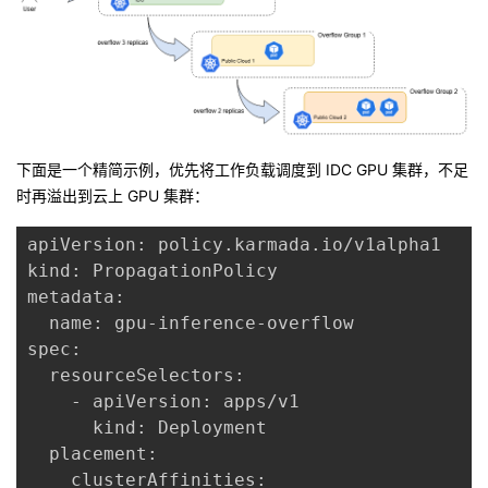
下面是一个精简示例，优先将工作负载调度到 IDC GPU 集群，不足
时再溢出到云上 GPU 集群：
apiVersion: policy.karmada.io/v1alpha1

kind: PropagationPolicy

metadata:

  name: gpu-inference-overflow

spec:

  resourceSelectors:

    - apiVersion: apps/v1

      kind: Deployment

  placement:

    clusterAffinities:
