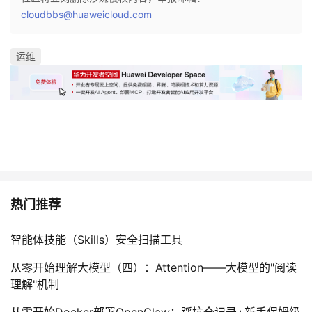
我
注
的
cloudbbs@huaweicloud.com
开
的
Programs
发
运维
支
者
持
学
我
堂
的
我
我
热门推荐
技
的
的
我
智能体技能（Skills）安全扫描工具
术
云
课
的
我
从零开始理解大模型（四）：Attention——大模型的"阅读
理解"机制
支
声
程
认
的
我