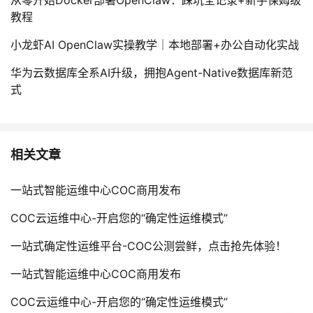
从零开始Docker部署OpenClaw：踩坑全记录+新手保姆级
持
建
证
实
的
教程
议
验
收
小龙虾AI OpenClaw实操教学｜本地部署+办公自动化实战
华为云数据库全系AI升级，拥抱Agent-Native数据库新范
藏
式
相关文章
一站式智能运维中心COC商用发布
COC云运维中心-开启您的“确定性运维模式”
一站式确定性运维平台-COC公测尝鲜，点击抢先体验！
一站式智能运维中心COC商用发布
COC云运维中心-开启您的“确定性运维模式”