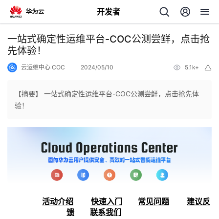
开发者
返
一站式确定性运维平台-COC公测尝鲜，点击抢
回
先体验！
云运维中心 COC
2024/05/10
5.1k+
举
报
【摘要】 一站式确定性运维平台-COC公测尝鲜，点击抢先体
验！
个
我
人
的
主
开
页
活动介绍
快速入门
常见问题
建议反
发
馈
联系我们