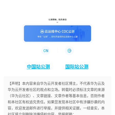
者
我
的
我
博
的
我
客
论
的
我
中国站公测
国际站公测
坛
圈
的
我
子
直
的
我
【声明】本内容来自华为云开发者社区博主，不代表华为云及
华为云开发者社区的观点和立场。转载时必须标注文章的来源
我
播
活
的
（华为云社区）、文章链接、文章作者等基本信息，否则作者
和本社区有权追究责任。如果您发现本社区中有涉嫌抄袭的内
我
动
关
的
容，欢迎发送邮件进行举报，并提供相关证据，一经查实，本
社区将立刻删除涉嫌侵权内容，举报邮箱：