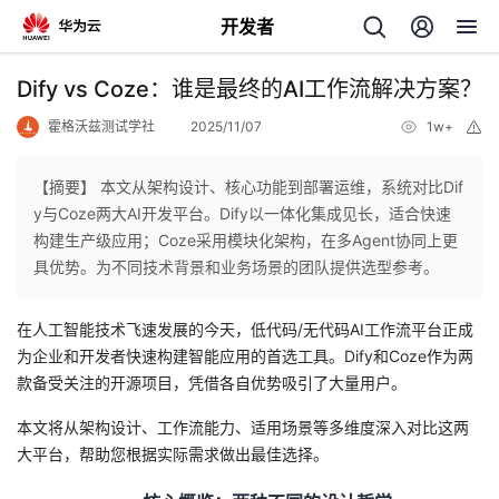
开发者
返
Dify vs Coze：谁是最终的AI工作流解决方案？
回
霍格沃兹测试学社
2025/11/07
1w+
举
报
【摘要】 本文从架构设计、核心功能到部署运维，系统对比Dif
y与Coze两大AI开发平台。Dify以一体化集成见长，适合快速
构建生产级应用；Coze采用模块化架构，在多Agent协同上更
个
具优势。为不同技术背景和业务场景的团队提供选型参考。
我
人
在人工智能技术飞速发展的今天，低代码/无代码AI工作流平台正成
为企业和开发者快速构建智能应用的首选工具。Dify和Coze作为两
的
主
款备受关注的开源项目，凭借各自优势吸引了大量用户。
本文将从架构设计、工作流能力、适用场景等多维度深入对比这两
开
页
大平台，帮助您根据实际需求做出最佳选择。
发