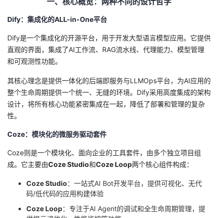
一、核心概览：两种不同的设计哲学
者
Dify：集成化的ALL-in-One平台
Dify是一个集成化的开源平台，用于开发大型语言模型应用。它提供
我
直观的界面，集成了AI工作流、RAG流水线、代理能力、模型管理
和可观测性功能。
的
我
其核心理念是提供一体化的后端即服务与LLMOps平台，为AI应用的
博
的
我
整个生命周期提供一个统一、无缝的环境。Dify采用高度集成的架构
设计，将所有核心功能紧密集成在一起，降低了部署和管理的复杂
客
论
的
我
性。
Coze：模块化的微服务驱动套件
坛
圈
的
我
Coze则是一个模块化、面向企业的工具套件，由多个独立项目组
子
直
的
我
成。它主要由
Coze Studio
和
Coze Loop
两个核心组件构成：
我
播
活
的
Coze Studio
：一站式AI Bot开发平台，提供可视化、无代
码/低代码的应用构建体验
我
动
关
的
Coze Loop
：专注于AI Agent的调试和全生命周期管理，提