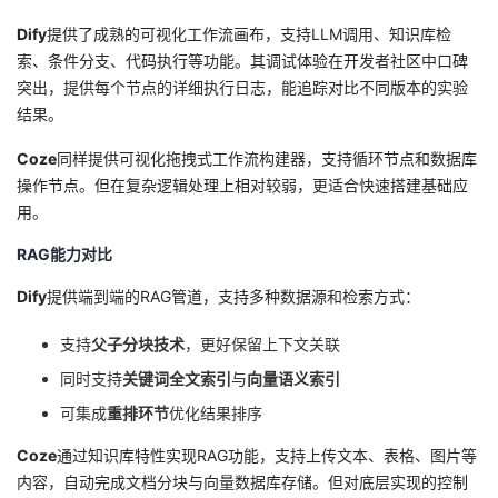
Dify
提供了成熟的可视化工作流画布，支持LLM调用、知识库检
索、条件分支、代码执行等功能。其调试体验在开发者社区中口碑
突出，提供每个节点的详细执行日志，能追踪对比不同版本的实验
结果。
Coze
同样提供可视化拖拽式工作流构建器，支持循环节点和数据库
操作节点。但在复杂逻辑处理上相对较弱，更适合快速搭建基础应
用。
RAG能力对比
Dify
提供端到端的RAG管道，支持多种数据源和检索方式：
支持
父子分块技术
，更好保留上下文关联
同时支持
关键词全文索引
与
向量语义索引
可集成
重排环节
优化结果排序
Coze
通过知识库特性实现RAG功能，支持上传文本、表格、图片等
内容，自动完成文档分块与向量数据库存储。但对底层实现的控制