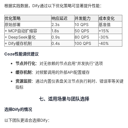
根据实践数据，Dify通过以下优化策略可显著提升性能：
优化策略
响应延迟
并发能力
成本变化
原始部署
2.3s
10 QPS
基准值
+ MCP自动扩缩容
1.8s
50 QPS
+15%
+ DeepSeek量化
0.9s
80 QPS
-30%
+ Dify缓存机制
0.4s
100 QPS
-40%
Coze性能调优建议
节点并行化
：对无依赖的节点启用"并发执行"选项
缓存机制
：对频繁调用的外部API配置缓存
资源监控
：通过内置仪表盘关注节点执行耗时、错误率等关键
指标
七、适用场景与团队选择
选择Dify的情况
以下团队更适合选择Dify：