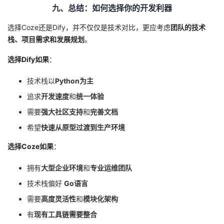
九、总结：如何选择你的开发利器
选择Coze还是Dify，并不仅仅是技术对比，更应考虑
团队的技术
栈、项目需求和发展规划
。
选择Dify如果
：
技术栈以
Python为主
追求
开发速度
和
统一体验
需要
强大社区支持
和
完善文档
希望
快速从原型过渡到生产环境
选择Coze如果
：
拥有
大型企业环境
和
专业运维团队
技术栈偏好
Go语言
需要
高度灵活性
和
模块化架构
有
现有工具链需要整合