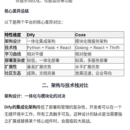
供提示词优化、性能监控等功能
我
注
的
开
核心差异总结
的
Programs
发
以下是两个平台的核心差异对比：
支
特性维度
者
Dify
Coze
架构设计
一体化集成架构
模块化微服务架构
技术栈
Python + Flask + React
Golang + React + Thrift
持
学
学习曲线
相对平缓
相对陡峭
部署复杂度
较低，一体化部署
较高，多服务部署
我
堂
扩展性
垂直扩展优势
水平扩展优势
社区生态
成熟，文档完善
发展迅速，企业导向
的
我
我
二、架构与技术栈对比
技
的
的
我
架构设计：一体化与模块化的对决
术
云
课
的
我
Dify的集成化架构
降低了部署和管理的复杂性，开发者可以在一个
无缝环境中工作，所有工具触手可及。这种设计的缺点是当需要独
支
声
程
认
的
我
立扩展或替换某个核心组件时，会面临较大挑战。