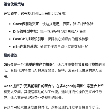
组合使用策略
在实践中，领先技术团队正采用组合策略：
Coze做前端交互
：快速搭建用户界面，验证对话体验
Dify管模型中枢
：统一管理多模型路由和API策略
FastGPT担知识引擎
：保障核心知识库的精准检索
n8n连业务系统
：通过工作流自动化实现数据回写
最终建议
Dify
像是一台"
稳妥的生产力机器
"，适合注重
交付节奏和可控性
的团
队。其低代码特性与AI的深度融合，使得开发者可以快速构建AI应
用。
Coze
提供了"
更具前瞻性的舞台
"，在
多Agent协同和生态整合
上留
有更大空间。其流程驱动的AI工作流，通过拖拽式操作定义AI任务
链，适合需要处理复杂业务规则的场景。
在这个AI技术快速发展的时代，选择合适的开发平台将事半功倍，