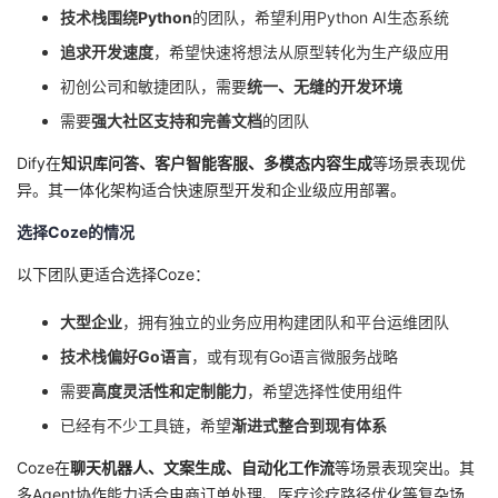
技术栈围绕Python
的团队，希望利用Python AI生态系统
追求开发速度
，希望快速将想法从原型转化为生产级应用
初创公司和敏捷团队，需要
统一、无缝的开发环境
需要
强大社区支持和完善文档
的团队
Dify在
知识库问答、客户智能客服、多模态内容生成
等场景表现优
异。其一体化架构适合快速原型开发和企业级应用部署。
选择Coze的情况
以下团队更适合选择Coze：
大型企业
，拥有独立的业务应用构建团队和平台运维团队
技术栈偏好Go语言
，或有现有Go语言微服务战略
需要
高度灵活性和定制能力
，希望选择性使用组件
已经有不少工具链，希望
渐进式整合到现有体系
Coze在
聊天机器人、文案生成、自动化工作流
等场景表现突出。其
多Agent协作能力适合电商订单处理、医疗诊疗路径优化等复杂场