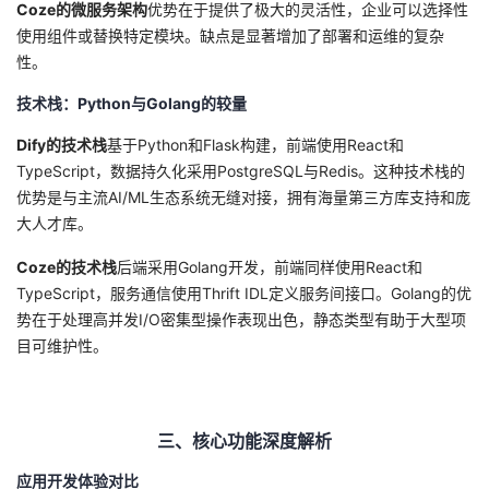
Coze的微服务架构
持
建
优势在于提供了极大的灵活性，企业可以选择性
证
实
的
使用组件或替换特定模块。缺点是显著增加了部署和运维的复杂
性。
议
验
收
技术栈：Python与Golang的较量
藏
Dify的技术栈
基于Python和Flask构建，前端使用React和
TypeScript，数据持久化采用PostgreSQL与Redis。这种技术栈的
优势是与主流AI/ML生态系统无缝对接，拥有海量第三方库支持和庞
大人才库。
Coze的技术栈
后端采用Golang开发，前端同样使用React和
TypeScript，服务通信使用Thrift IDL定义服务间接口。Golang的优
势在于处理高并发I/O密集型操作表现出色，静态类型有助于大型项
目可维护性。
三、核心功能深度解析
应用开发体验对比