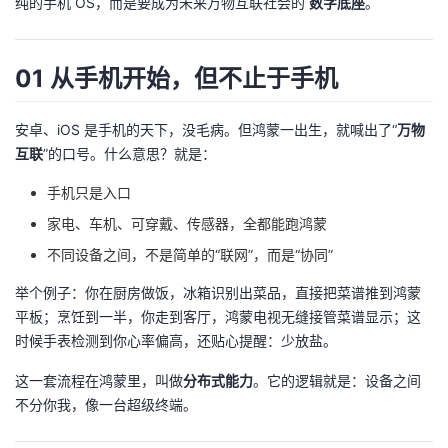
纯的手机 OS，而是要成为未来万物互联社会的
数字底座
。
者
01 从手机开始，但不止于手机
我
安卓、iOS 是手机的天下，没毛病。但鸿蒙一出生，就喊出了“
万物
的
我
互联
”的口号。什么意思？就是：
博
的
我
手机只是入口
家电、车机、可穿戴、传感器，全都能跑鸿蒙
客
论
的
我
不同设备之间，不是简单的“联网”，而是“协同”
坛
圈
的
我
举个例子：你在厨房做饭，冰箱识别出菜品，直接把菜谱推到鸿蒙
平板；烹饪到一半，你走到客厅，鸿蒙电视无缝接管菜谱显示；这
子
直
的
我
时候手表检测到你心率偏高，还贴心提醒：少放盐。
我
播
活
的
这一套流程在鸿蒙里，叫做
分布式能力
。它的逻辑就是：设备之间
不分你我，像一台超级终端。
我
动
关
的