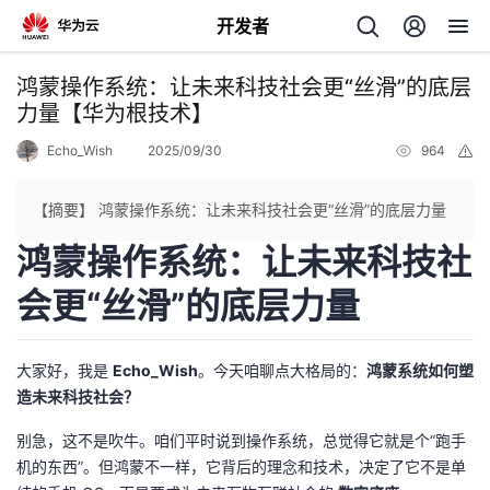
开发者
返
鸿蒙操作系统：让未来科技社会更“丝滑”的底层
回
力量【华为根技术】
Echo_Wish
2025/09/30
964
举
报
【摘要】 鸿蒙操作系统：让未来科技社会更“丝滑”的底层力量
鸿蒙操作系统：让未来科技社
个
会更“丝滑”的底层力量
我
人
的
主
大家好，我是
Echo_Wish
。今天咱聊点大格局的：
鸿蒙系统如何塑
造未来科技社会？
开
页
别急，这不是吹牛。咱们平时说到操作系统，总觉得它就是个“跑手
机的东西”。但鸿蒙不一样，它背后的理念和技术，决定了它不是单
发