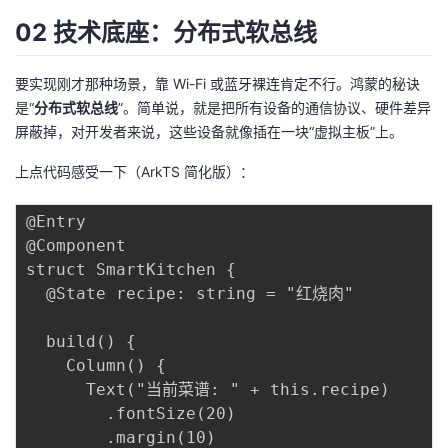
我
注
的
开
02 技术底座：分布式软总线
的
Programs
发
要实现刚才那种场景，靠 Wi-Fi 或蓝牙裸连肯定不行。鸿蒙的秘诀
是“
分布式软总线
”。简单说，就是把所有设备的通信协议、硬件差异
支
者
屏蔽掉，对开发者来说，这些设备就像插在一块“虚拟主板”上。
持
学
上点代码感受一下（ArkTS 简化版）：
我
堂
@Entry

@Component

的
我
我
struct SmartKitchen {

  @State recipe: string = "红烧肉"

技
的
的
我
  build() {

术
云
课
的
我
    Column() {

      Text("当前菜谱: " + this.recipe)

支
声
程
认
的
我
        .fontSize(20)

        .margin(10)
