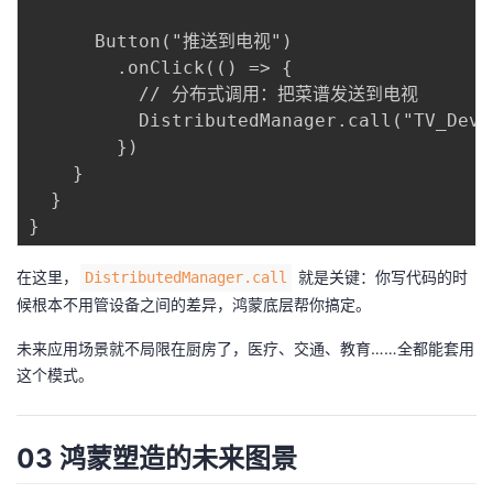
持
建
证
实
的
      Button("推送到电视")

议
验
收
        .onClick(() => {

          // 分布式调用：把菜谱发送到电视

藏
          DistributedManager.call("TV_Devi
        })

    }

  }

在这里，
就是关键：你写代码的时
DistributedManager.call
候根本不用管设备之间的差异，鸿蒙底层帮你搞定。
未来应用场景就不局限在厨房了，医疗、交通、教育……全都能套用
这个模式。
03 鸿蒙塑造的未来图景