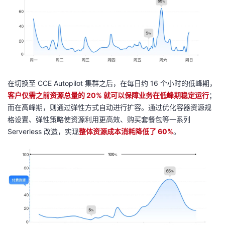
持
建
证
实
的
议
验
收
藏
在切换至 CCE Autopilot 集群之后，在每日约 16 个小时的低峰期，
客户仅需之前资源总量的 20% 就可以保障业务在低峰期稳定运行
；
而在高峰期，则通过弹性方式自动进行扩容。通过优化容器资源规
格设置、弹性策略使资源利用更高效、购买套餐包等一系列
Serverless 改造，实现
整体资源成本消耗降低了 60%
。