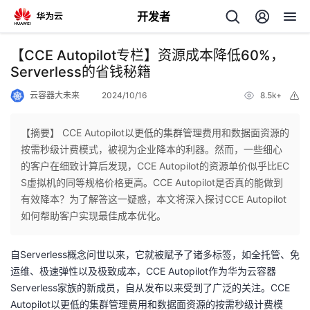
开发者
返
【CCE Autopilot专栏】资源成本降低60%，
回
Serverless的省钱秘籍
云容器大未来
2024/10/16
8.5k+
举
报
【摘要】 CCE Autopilot以更低的集群管理费用和数据面资源的
按需秒级计费模式，被视为企业降本的利器。然而，一些细心
个
的客户在细致计算后发现，CCE Autopilot的资源单价似乎比EC
S虚拟机的同等规格价格更高。CCE Autopilot是否真的能做到
我
人
有效降本？为了解答这一疑惑，本文将深入探讨CCE Autopilot
如何帮助客户实现最佳成本优化。
的
主
自Serverless概念问世以来，它就被赋予了诸多标签，如全托管、免
开
页
运维、极速弹性以及极致成本，CCE Autopilot作为华为云容器
Serverless家族的新成员，自从发布以来受到了广泛的关注。
CCE
发
Autopilot以更低的集群管理费用和数据面资源的按需秒级计费模