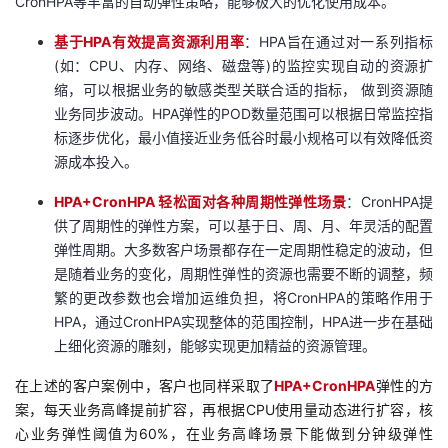
CronHPA等丰富的自动弹性策略，能够极大的优化使用成本。
基于HPA有效提高资源利用率
：HPA旨在通过对一系列指标
(如：CPU、内存、网络、磁盘等)的监控实现自动的资源扩
缩，可以根据业务的敏感类型关联合适的指标， 做到资源随
业务同步波动。HPA弹性的POD数量范围可以根据日常监控指
标逐步优化，最小值接近业务低谷时最小规格可以有效降低资
源成本投入。
HPA+CronHPA 轻松面对各种周期性弹性场景
：CronHPA提
供了周期性的弹性方案，可以基于日、周、月、年灵活的配置
弹性周期。大多数客户场景都存在一定周期性稳定的波动，但
是随着业务的变化，周期性弹性的资源也需要不断的调整，频
繁的更改参数也会增加运维负担，将CronHPA的策略作用于
HPA，通过CronHPA实现整体的范围控制，HPA进一步在基础
上细化资源的雕刻，能够实现更加精益的资源管理。
在上述的客户案例中，客户也同样采取了
HPA+CronHPA
弹性的方
案，每天业务高峰提前扩容，再根据CPU使用量动态进行扩容，核
心业务弹性阈值为60%，在业务高峰场景下能做到分钟级弹性