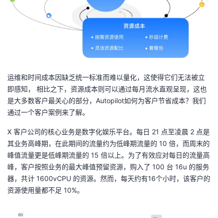
我
注
的
开
的
Programs
发
支
者
运维和时间成本因缺乏统一标准而难以量化，这使得它们无法被立
持
学
即感知， 相比之下，资源成本则可以通过每月流水直观呈现，这也
是大多数客户最关心的部分，Autopilot如何为客户节省成本？我们
我
堂
通过一个客户案例来了解。
的
我
我
X 客户公司的核心业务是数字化娱乐平台。每日 21 点至凌晨 2 点是
其业务高峰期，在此期间的流量约为低峰期流量的 10 倍，而周末的
技
的
的
我
峰值流量更是低峰期流量的 15 倍以上。为了有效应对每日的流量高
峰，客户按照业务的最大峰值预留资源，购入了 100 台 16u 的服务
术
云
课
的
我
器，共计 1600vCPU 的资源。然而，每天约有16个小时，该客户的
资源使用量都不足 10%。
支
声
程
认
的
我