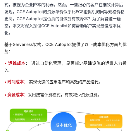
式，被视为企业降本的利器。
然而，一些细心的客户在细致计算后
者
发现，CCE Autopilot的资源单价似乎比ECS虚拟机的同等规格价格
更高。
CCE Autopilot是否真的能做到有效降本？
为了解答这一疑
我
惑，本文将深入探讨CCE Autopilot如何帮助客户实现最佳成本优
化。
的
我
基于Serverless架构，CCE Autopilot提供了以下成本优化方面的优
势：
博
的
我
•
运维成本
：
通过自动化管理，显著减少基础设施的运维人力投
客
论
的
我
入。
坛
圈
的
我
• 时间成本：
实现快速的应用发布和高效的产品迭代。
• 资源成本：
子
直
的
我
采用按需计费模式，有效减少资源浪费。
我
播
活
的
我
动
关
的