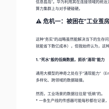
信息孤岛”。华为利用其在连接领域的统治
算力集群上与对手硬碰硬。
⚠️
危机一：被困在“工业茧房
这种“务实”的战略虽然能解决当下的生存
就能省下数亿成本），但我始终认为，这
1. “死水”般的
低熵
数据，扼杀“涌现”能力
通用大模型的神奇之处在于“涌现能力”（Emer
多样化、跨领域的数据碰撞。
然而，工业场景的数据往往是“低熵”的。
* 一条生产线的传感器可能每秒都在记录，但9