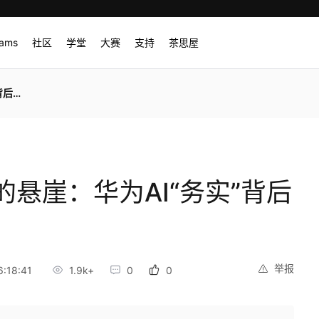
rams
社区
学堂
大赛
支持
茶思屋
危机
悬崖：华为AI“务实”背后
举报
:18:41
1.9k+
0
0