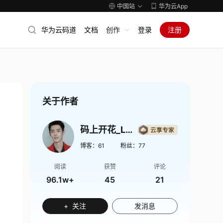
中国站
华为云App
华为云码道
文档
创作
登录
注册
关于作者
码上开花_Lancer
博客：
61
粉丝：
77
阅读
获赞
评论
96.1w+
45
21
+ 关注
发消息