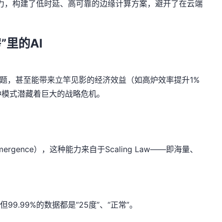
力，构建了低时延、高可靠的边缘计算方案，避开了在云端
”里的AI
问题，甚至能带来立竿见影的经济效益（如高炉效率提升1%
种模式潜藏着巨大的战略危机。
gence），这种能力来自于Scaling Law——即海量、
9.99%的数据都是“25度”、“正常”。