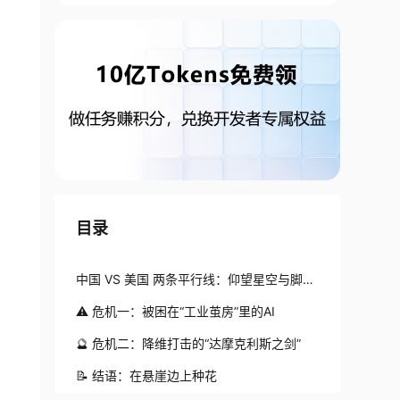
目录
中国 VS 美国 两条平行线：仰望星空与脚踏
实地
⚠️ 危机一：被困在“工业茧房”里的AI
🔮 危机二：降维打击的“达摩克利斯之剑”
📝 结语：在悬崖边上种花