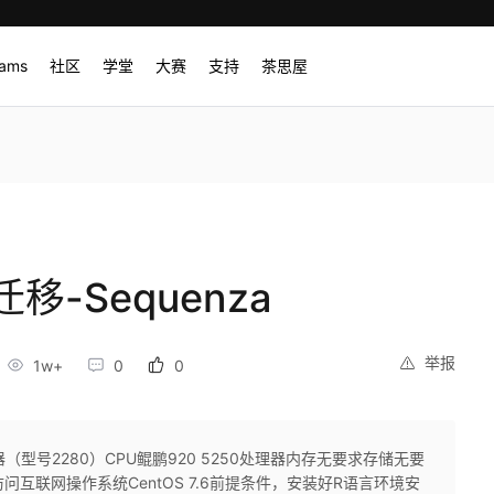
rams
社区
学堂
大赛
支持
茶思屋
-Sequenza
举报
1w+
0
0
务器（型号2280）CPU鲲鹏920 5250处理器内存无要求存储无要
访问互联网操作系统CentOS 7.6前提条件，安装好R语言环境安