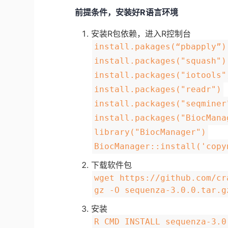
前提条件，安装好R语言环境
安装R包依赖，进入R控制台
install.pakages(“pbapply”)
install.packages("squash")
install.packages("iotools"
install.packages("readr")
install.packages("seqminer
install.packages("BiocMana
library("BiocManager")
BiocManager::install('copy
下载软件包
wget https://github.com/cr
gz -O sequenza-3.0.0.tar.g
安装
R CMD INSTALL sequenza-3.0