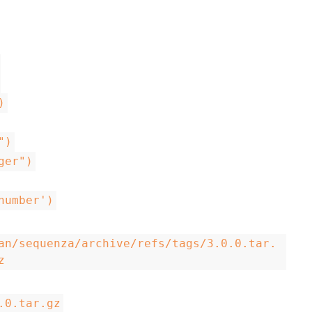
)
")
ger")
number')
an/sequenza/archive/refs/tags/3.0.0.tar.
z
.0.tar.gz