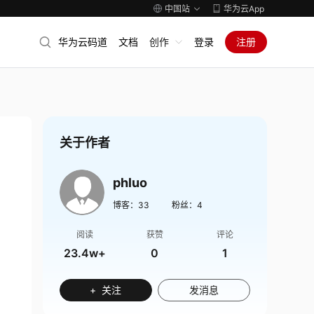
中国站
华为云App
华为云码道
文档
创作
登录
注册
关于作者
phluo
博客：
33
粉丝：
4
阅读
获赞
评论
23.4w+
0
1
+ 关注
发消息