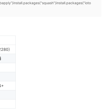
”)install.packages("squash")install.packages("ioto
2280）
器
G+