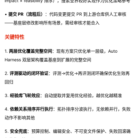
impact × feasibility 排序），搜索业界较好实现作为优化策略参考
•
提交 PR（流程后）
：代码变更提交 PR 到上游仓库供人工审核
——基座层修改影响所有场景，需经审核才能合入
关键特性
1.
两层优化覆盖完整空间
：现有方案只优化单一层级，Auto
Harness 双层架构覆盖基座到扩展的完整空间
2.
评测驱动的闭环验证
：评测→优化→再评测闭环确保优化生效再
回归
3.
经验库飞轮效应
：自动提取并复用优化经验，越优化越精准
4.
依赖关系排序并行执行
：拓扑排序分波执行，无依赖并行，失败
动作不影响其他
5.
安全兜底
：预算控制、编辑安全、不可变文件保护、失败回滚确