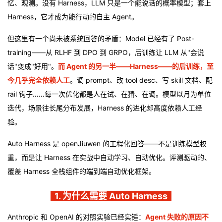
忆、观测。没有 Harness，LLM 只是一个能说话的概率模型；套上
Harness，它才成为能行动的自主 Agent。
者
但这里有一个尚未被系统回答的矛盾：Model 已经有了 Post-
我
training——从 RLHF 到 DPO 到 GRPO，后训练让 LLM 从"会说
的
我
话"变成"好用"。
而 Agent 的另一半——Harness——的后训练，至
今几乎完全依赖人工
。调 prompt、改 tool desc、写 skill 文档、配
博
的
我
rail 钩子……每一次优化都是人在试、在猜、在调。模型以月为单位
迭代，场景往长尾分布发展，Harness 的进化却高度依赖人工经
客
论
的
我
验。
坛
圈
的
我
Auto Harness 是 openJiuwen 的工程化回答——不是训练模型权
重，而是让 Harness 在实战中自动学习、自动优化。评测驱动的、
子
直
的
我
覆盖 Harness 全栈组件的端到端自动优化框架。
我
播
活
的
1. 为什么需要 Auto Harness
我
动
关
的
Anthropic 和 OpenAI 的对照实验已经实锤：
Agent 失败的原因不