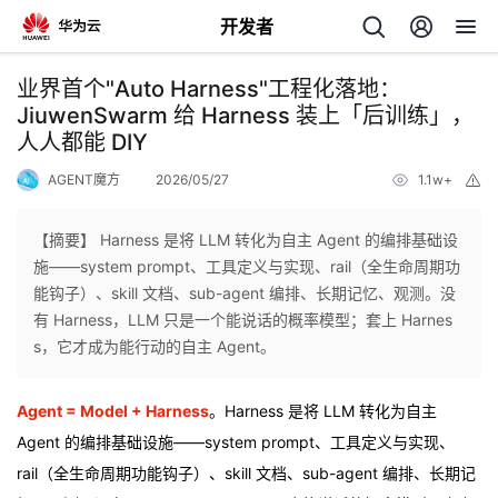
开发者
返
业界首个"Auto Harness"工程化落地：
回
JiuwenSwarm 给 Harness 装上「后训练」，
人人都能 DIY
AGENT魔方
2026/05/27
1.1w+
举
报
【摘要】 Harness 是将 LLM 转化为自主 Agent 的编排基础设
个
施——system prompt、工具定义与实现、rail（全生命周期功
能钩子）、skill 文档、sub-agent 编排、长期记忆、观测。没
我
人
有 Harness，LLM 只是一个能说话的概率模型；套上 Harnes
s，它才成为能行动的自主 Agent。
的
主
Agent = Model + Harness
。Harness 是将 LLM 转化为自主
开
页
Agent 的编排基础设施——system prompt、工具定义与实现、
rail（全生命周期功能钩子）、skill 文档、sub-agent 编排、长期记
发