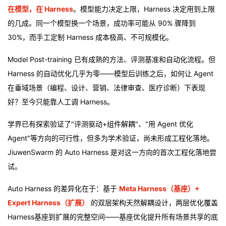
在模型，在 Harness
。模型能力决定上限，Harness 决定用到上限
我
注
的
开
的几成。同一个模型换一个场景，成功率可能从 90% 骤降到
的
Programs
发
30%，而手工定制 Harness 成本极高、不可规模化。
Model Post-training 已有成熟的方法、评测基准和自动化流程。但
支
者
Harness 的自动优化几乎为零——模型后训练之后，如何让 Agent
持
学
在垂域场景（编程、设计、营销、法律审查、医疗诊断）下表现
好？至今只能靠人工调 Harness。
我
堂
学界已有探索验证了"评测驱动+组件解耦"、"用 Agent 优化
的
我
我
Agent"等方向的可行性，但多为学术验证，尚未形成工程化落地。
JiuwenSwarm 的 Auto Harness 是对这一方向的首次工程化落地尝
技
的
的
我
试。
术
云
课
的
我
Auto Harness 的差异化在于：基于
Meta Harness（基座）+
Expert Harness（扩展）
的双层架构天然解耦设计，两层优化覆盖
支
声
程
认
的
我
Harness基座到扩展的完整空间——基座优化提升所有场景共享的底