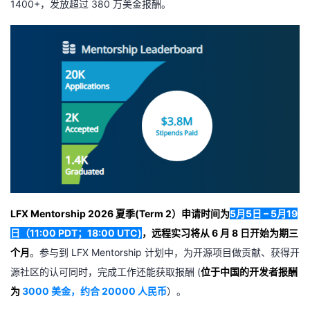
1400+，发放超过 380 万美金报酬。
者
我
的
我
博
的
我
客
论
的
我
坛
圈
的
我
LFX Mentorship 2026 夏季(Term 2）申请时间为
5月5日 – 5月19
子
直
的
我
日（11:00 PDT；18:00 UTC)
，
远程实习将从 6 月 8 日开始为期三
个月
。参与到 LFX Mentorship 计划中，为开源项目做贡献、获得开
我
播
活
的
源社区的认可同时，完成工作还能获取报酬 (
位于中国的开发者报酬
我
动
关
的
为
3000 美金，约合 20000 人民币
）。