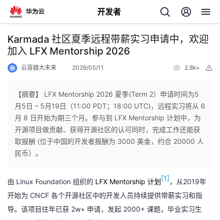
开发者
返
Karmada 社区夏季远程带薪实习申请中，欢迎
回
加入 LFX Mentorship 2026
云容器大未来
2026/05/11
2.8k+
举
报
【摘要】 LFX Mentorship 2026 夏季(Term 2）申请时间为5
月5日 – 5月19日（11:00 PDT；18:00 UTC)，远程实习将从 6
个
月 8 日开始为期三个月。参与到 LFX Mentorship 计划中，为
开源项目做贡献、获得开源社区的认可同时，完成工作还能获
我
人
取报酬 (位于中国的开发者报酬为 3000 美金，约合 20000 人
民币）。
的
主
[1]
由 Linux Foundation 组织的
LFX Mentorship 计划
，从2019年
开
页
开始为 CNCF 各个开源社区中的开发人员持续提供带薪实习和指
导。该项目往年已获 2w+ 申请，发起 2000+ 课题，毕业实习生
发