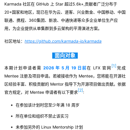
持
建
证
实
的
Karmada 社区在 GitHub 上 Star 超过5.6k+,
贡献者
广泛分布于
20+国家和地区，现已在华为云、
道客
、兴业数金、中国移动、中国
议
验
收
联通、携程、360集团、新浪、中通快递等众多企业单位生产应
用，为企业提供从单集群到多云架构的平滑演进方案。
藏
社区地址：
https://github.com/karmada-io/karmada
面向对象
[1]
本期计划申请者需
2026 年 5 月 19 日前
在 LFX 官网
完成
Mentee 注册及项目申请。若被接收作为 Mentee，您将能在开源社
区经验丰富、积极贡献的 Mentor 指导下为开源项目做出贡献。依据
[2]
官方规定
，对 Mentee 申请者有以下要求
:
在参加该计划时您至少年满 18 周岁
所在单位和组织不禁止该实习
未参加另外的 Linux Mentorship 计划