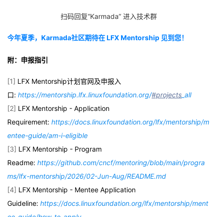
扫码回复“Karmada” 进入技术群
今年夏季，Karmada社区期待在 LFX Mentorship 见到您！
附：申报指引
[1]
LFX Mentorship计划官网及申报入
口:
https://mentorship.lfx.linuxfoundation.org/
#projects
_all
[2]
LFX Mentorship - Application
Requirement:
https://docs.linuxfoundation.org/lfx/mentorship/m
entee-guide/am-i-eligible
[3]
LFX Mentorship - Program
Readme:
https://github.com/cncf/mentoring/blob/main/progra
ms/lfx-mentorship/2026/02-Jun-Aug/README.md
[4]
LFX Mentorship - Mentee Application
Guideline:
https://docs.linuxfoundation.org/lfx/mentorship/ment
ee-guide/how-to-apply