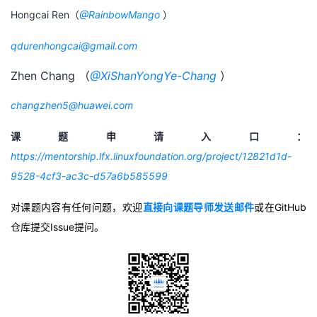
Hongcai Ren（
@RainbowMango
）
qdurenhongcai@gmail.com
Zhen Chang （
@XiShanYongYe-Chang
）
changzhen5@huawei.com
课题申请入口：
https://mentorship.lfx.linuxfoundation.org/project/12821d1d-
9528-4cf3-ac3c-d57a6b585599
对课题内容有任何问题，欢迎
直接向课题导师发送邮件
或在GitHub
仓库提交Issue提问。