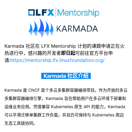
我
注
的
开
的
Programs
发
支
者
Karmada 社区在 LFX Mentorship 计划的课题申请正在火
持
学
热进行中，感兴趣的开发
者
即日起
可前往官方平台申
请:
https://mentorship.lfx.linuxfoundation.org/
我
堂
Karmada 社区介绍
的
我
我
Karmada 是 CNCF 首个多云多集群容器编排项目。作为
开放的多云
技
的
的
我
多集群容器编排引擎，Karmada 旨在帮助用户在
多云环境
下部署和
术
云
运维业务应用。凭借兼容 Kubernetes 原生 API 的能力，
Karmada
课
的
我
可以平滑迁移单集群工作负载，并且仍可保持与 Kubernetes 周边
支
声
程
认
的
我
生态工具链协同。