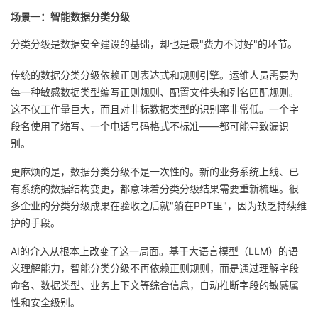
我
注
的
开
场景一：智能数据分类分级
分类分级是数据安全建设的基础，却也是最"费力不讨好"的环节。
的
Programs
发
传统的数据分类分级依赖正则表达式和规则引擎。运维人员需要为
支
者
每一种敏感数据类型编写正则规则、配置文件头和列名匹配规则。
这不仅工作量巨大，而且对非标数据类型的识别率非常低。一个字
持
学
段名使用了缩写、一个电话号码格式不标准——都可能导致漏识
别。
我
堂
更麻烦的是，数据分类分级不是一次性的。新的业务系统上线、已
的
我
有系统的数据结构变更，都意味着分类分级结果需要重新梳理。很
我
多企业的分类分级成果在验收之后就"躺在PPT里"，因为缺乏持续维
技
的
护的手段。
的
我
AI的介入从根本上改变了这一局面。基于大语言模型（LLM）的语
术
云
课
的
我
义理解能力，智能分类分级不再依赖正则规则，而是通过理解字段
命名、数据类型、业务上下文等综合信息，自动推断字段的敏感属
支
声
程
认
的
我
性和安全级别。