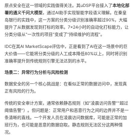
持
建
证
实
的
原点安全在这一领域的实践值得关注。其uDSP平台接入了
本地化部
署的通义千问大模型
，通过AI助手实现智能字段语义理解。在秦皇
议
验
收
岛银行的实践中，这一方案的分类分级识别准确率超过90%，大幅
提升了从数据发现到打标的效率。7×24小时的自动化打标能力，让
藏
分类分级从"一次性的项目"变成了"持续维护的流程"。
IDC在其AI MarketScape评估中，正是看到了AI在这一场景中的巨
大价值——它能将分类分级的人工成本降低80%以上，同时将识别
准确率提升到传统规则引擎无法达到的水平。
场景二：异常行为分析与风险检测
数据安全的另一个核心挑战是：在看似正常的数据访问中，发现真
正有风险的行为。
传统的安全审计方案，通常依赖静态规则（如"凌晨访问告警""超过
阈值告警"）。但问题是：正常用户和恶意行为之间的边界并不是一
条清晰的直线。一个开发人员在凌晨访问数据库，可能是正常的加
班行为，也可能是恶意的数据窃取。静态规则无法区分这两种情
况。