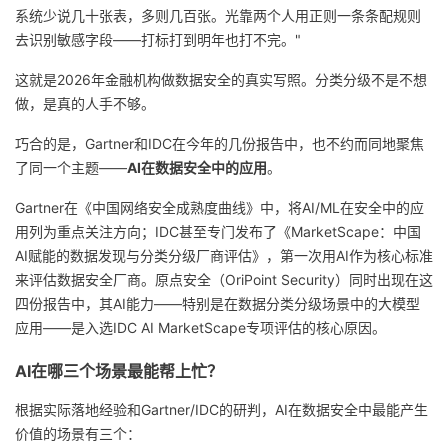
系统少说几十张表，多则几百张。光靠两个人用正则一条条配规则
者
去识别敏感字段——打标打到明年也打不完。"
这就是2026年金融机构做数据安全的真实写照。分类分级不是不想
我
做，是真的人手不够。
的
我
巧合的是，Gartner和IDC在今年的几份报告中，也不约而同地聚焦
了同一个主题——
AI在数据安全中的应用
。
博
的
我
Gartner在《中国网络安全成熟度曲线》中，将AI/ML在安全中的应
客
论
的
我
用列为重点关注方向；IDC甚至专门发布了《MarketScape：中国
AI赋能的数据发现与分类分级厂商评估》，第一次用AI作为核心标准
坛
圈
的
我
来评估数据安全厂商。原点安全（OriPoint Security）同时出现在这
四份报告中，其AI能力——特别是在数据分类分级场景中的大模型
子
直
的
我
应用——是入选IDC AI MarketScape专项评估的核心原因。
AI在哪三个场景最能帮上忙？
我
播
活
的
根据实际落地经验和Gartner/IDC的研判，AI在数据安全中最能产生
我
动
关
的
价值的场景有三个：