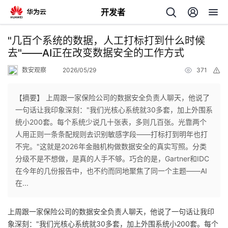
开发者
返
"几百个系统的数据，人工打标打到什么时候
回
去"——AI正在改变数据安全的工作方式
数安观察
2026/05/29
371
举
报
【摘要】 上周跟一家保险公司的数据安全负责人聊天，他说了
一句话让我印象深刻："我们光核心系统就30多套，加上外围系
个
统小200套。每个系统少说几十张表，多则几百张。光靠两个
人用正则一条条配规则去识别敏感字段——打标打到明年也打
我
人
不完。"这就是2026年金融机构做数据安全的真实写照。分类
分级不是不想做，是真的人手不够。巧合的是，Gartner和IDC
的
主
在今年的几份报告中，也不约而同地聚焦了同一个主题——AI
在...
开
页
上周跟一家保险公司的数据安全负责人聊天，他说了一句话让我印
发
象深刻："我们光核心系统就30多套，加上外围系统小200套。每个