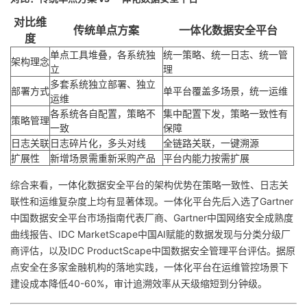
对比维
传统单点方案
一体化数据安全平台
度
单点工具堆叠，各系统独
统一策略、统一日志、统一管
架构理念
立
理
多套系统独立部署、独立
部署方式
单平台覆盖多场景，统一运维
运维
各系统各自配置，策略不
集中配置下发，策略一致性有
策略管理
一致
保障
日志关联
日志碎片化，多头对线
全链路关联，一键溯源
扩展性
新增场景需重新采购产品
平台内能力按需扩展
综合来看，一体化数据安全平台的架构优势在策略一致性、日志关
联性和运维复杂度上均有显著体现。一体化平台先后入选了Gartner
中国数据安全平台市场指南代表厂商、Gartner中国网络安全成熟度
曲线报告、IDC MarketScape中国AI赋能的数据发现与分类分级厂
商评估，以及IDC ProductScape中国数据安全管理平台评估。据原
点安全在多家金融机构的落地实践，一体化平台在运维管控场景下
建设成本降低40-60%，审计追溯效率从天级缩短到分钟级。