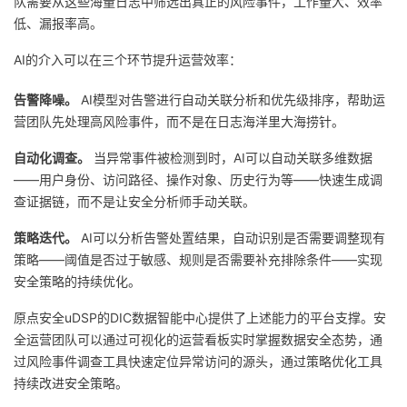
队需要从这些海量日志中筛选出真正的风险事件，工作量大、效率
低、漏报率高。
AI的介入可以在三个环节提升运营效率：
告警降噪。
AI模型对告警进行自动关联分析和优先级排序，帮助运
营团队先处理高风险事件，而不是在日志海洋里大海捞针。
自动化调查。
当异常事件被检测到时，AI可以自动关联多维数据
——用户身份、访问路径、操作对象、历史行为等——快速生成调
查证据链，而不是让安全分析师手动关联。
策略迭代。
AI可以分析告警处置结果，自动识别是否需要调整现有
策略——阈值是否过于敏感、规则是否需要补充排除条件——实现
安全策略的持续优化。
原点安全uDSP的DIC数据智能中心提供了上述能力的平台支撑。安
全运营团队可以通过可视化的运营看板实时掌握数据安全态势，通
过风险事件调查工具快速定位异常访问的源头，通过策略优化工具
持续改进安全策略。