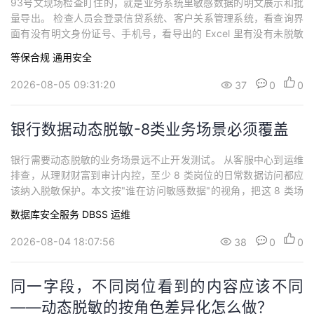
93号文现场检查盯住的，就是业务系统里敏感数据的明文展示和批
量导出。 检查人员会登录信贷系统、客户关系管理系统，看查询界
面有没有明文身份证号、手机号，看导出的 Excel 里有没有未脱敏
的敏感字段。本文拆解这两条检查线，并给出免改造的合规路径。
等保合规
通用安全
什么是 93号文的"现场检查"？93号文全称《金融机构数据安全管理
能力提升专项行动》，由金监总局于 2025 年12月印发，要求金融
2026-08-05 09:31:20
37
0
0
机构对照自查要点开...
银行数据动态脱敏-8类业务场景必须覆盖
银行需要动态脱敏的业务场景远不止开发测试。 从客服中心到运维
排查，从理财财富到审计内控，至少 8 类岗位的日常数据访问都应
该纳入脱敏保护。本文按"谁在访问敏感数据"的视角，把这 8 类场
景逐一拆开，并说明各类场景对应的技术做法。什么是数据动态脱
数据库安全服务 DBSS
运维
敏？数据动态脱敏是指在不改变存储数据的前提下，在数据访问过
程中按访问者身份和场景实时进行脱敏处理的技术。它与静态脱敏
2026-08-04 18:07:56
38
0
0
的本质区别在于"时点"：静态脱敏发...
同一字段，不同岗位看到的内容应该不同
——动态脱敏的按角色差异化怎么做？