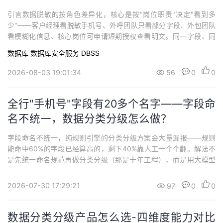
引言数据脱敏的按角色差异化，核心是按"岗位职责"决定"看到多
少"——客户经理看脱敏手机号、外呼团队只看部分字段、外包团队
看模糊化信息、核心岗位可申请短期授权查看明文。同一字段、同
一数据，不同角色触发不同的脱敏规则，这是金融机构动态脱敏建
数据库
数据库安全服务 DBSS
设中区分"合格"与"优秀"的分水岭。什么是按角色差异化脱敏？ 按
角色差异化脱敏，是指脱敏引擎根据访问者的岗位属性、职责范围
2026-08-03 19:01:34
56
0
0
和授权级别，对同一敏感字段施加不同强...
全行"手机号"字段有20多个名字——字段命
名不统一，数据分类分级怎么做？
字段命名不统一，纯规则引擎的分类分级方案会大量漏报——规则
能命中60%的字段已经算高的，剩下40%靠人工一个个翻。解法不
是先统一命名规范再做分类分级（那是十年工程），而是用大模型
语义识别跳过字段名、直接推断业务含义。什么是字段命名混乱对
分类分级的影响？字段命名混乱，是指同一类敏感数据在不同业务
2026-07-30 17:29:21
97
0
0
系统、不同数据库中以完全不同的字段名存在。例如"客户手机号"在
CRM系统中叫CUSTMOBILE，在...
数据分类分级产品怎么选-四维度能力对比