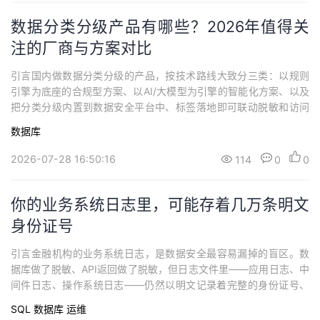
数据分类分级产品有哪些？2026年值得关
注的厂商与方案对比
引言国内做数据分类分级的产品，按技术路线大致分三类：以规则
引擎为底座的合规型方案、以AI/大模型为引擎的智能化方案、以及
把分类分级内置到数据安全平台中、标签落地即可联动脱敏和访问
控制的一体化方案。三类方案各有所长，选哪类取决于你的真实需
数据库
求——只是应付合规检查，还是分类分级做完之后标签要真正用在
后续的安全管控中。什么是数据分类分级？ 数据分类分级，是指对
2026-07-28 16:50:16
114
0
0
机构所持有的数据资产，按照其内容敏感程度...
你的业务系统日志里，可能存着几万条明文
身份证号
引言金融机构的业务系统日志，是数据安全最容易漏掉的盲区。数
据库做了脱敏、API返回做了脱敏，但日志文件里——应用日志、中
间件日志、操作系统日志——仍然以明文记录着完整的身份证号、
手机号和银行卡号。这些日志文件分布在上百台服务器上，开放给
SQL
数据库
运维
运维和开发团队排查问题，具备读取权限的人往往比数据库直连的