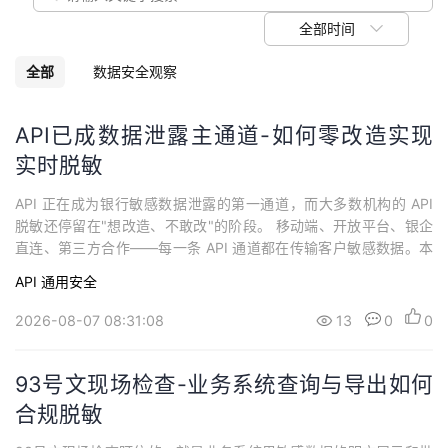
议
注
验
收
全部时间
藏
全部
数据安全观察
API已成数据泄露主通道-如何零改造实现
实时脱敏
API 正在成为银行敏感数据泄露的第一通道，而大多数机构的 API
脱敏还停留在"想改造、不敢改"的阶段。 移动端、开放平台、银企
直连、第三方合作——每一条 API 通道都在传输客户敏感数据。本
文讲清楚为什么 API 场景必须做实时脱敏，以及"零改造"是怎么做
API
通用安全
到的。什么是 API 数据动态脱敏？API 数据动态脱敏，是指在 API
请求与响应链路上，对传输的敏感数据按调用方身份和场景实时进
2026-08-07 08:31:08
13
0
0
行...
93号文现场检查-业务系统查询与导出如何
合规脱敏