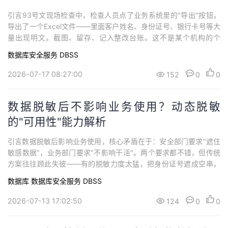
引言93号文现场检查中，检查人员点了业务系统里的"导出"按钮，
导出了一个Excel文件——里面客户姓名、身份证号、银行卡号等大
量出现明文。截图、留存、记入整改台账。这不是某个机构的个
例，而是在已开展的现场检查中反复出现的高频问题。93号文明确
数据库安全服务 DBSS
要求"采取有效措施防范敏感数据导出风险"，但很多机构在自查时漏
掉了这个环节：查询页面做了脱敏，导出按钮却没管。为什么数据
2026-07-17 08:27:00
152
0
0
导出会成为检查的重灾区？什么是数...
数据脱敏后不影响业务使用？动态脱敏
的"可用性"能力解析
引言数据脱敏后影响业务使用，核心矛盾在于：安全部门要求"遮住
敏感数据"，业务部门要求"不影响干活"。两个要求都不错，但传统
方案往往顾此失彼——有的脱敏力度太猛，把身份证号遮成空串，
查不了客户、修改不了信息；有的为了保业务干脆不脱敏，检查一
数据库
数据库安全服务 DBSS
查一个准。问题的关键不在"脱不脱"，而在"脱了还能用"。什么是动
态脱敏的"可用性"？什么是动态脱敏的可用性？ 动态脱敏的可用
2026-07-13 17:02:50
124
0
0
性，是指在数据访问过程中实施实时...