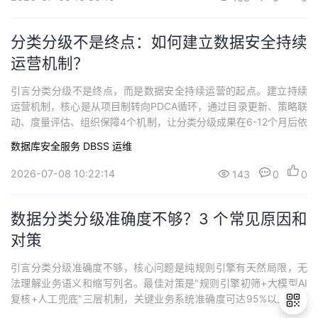
取有效的用户认证和访问控制技术...
分类分级不是终点：如何建立数据安全持续
运营机制？
引言分类分级不是终点，而是数据安全持续运营的起点。建立持续
运营机制，核心是从项目制转向PDCA循环，通过目录更新、策略联
动、度量评估、组织保障4个机制，让分类分级成果在6-12个月后依
然有效。检查人员会问：这个项目验收后，你们怎么维护？如果
数据库安全服务 DBSS
运维
答"有制度、有人员"但说不出具体维护动作，基本等于没运营。为什
么分类分级项目容易"虎头蛇尾"？第一，项目制思维的局限。 分类
2026-07-08 10:22:14
143
0
0
分级通常以项目形式启动，有明确...
数据分类分级准确度不够？3 个常见原因和
对策
引言分类分级准确度不够，核心问题是纯规则引擎有天然局限，无
法理解业务语义和缩写列名。最佳对策是"规则引擎初筛+大模型AI
复核+人工兜底"三层机制，关键业务系统准确度可达95%以上。检
查人员会问：你们分类分级的准确率是多少？很多机构能掏出厚厚