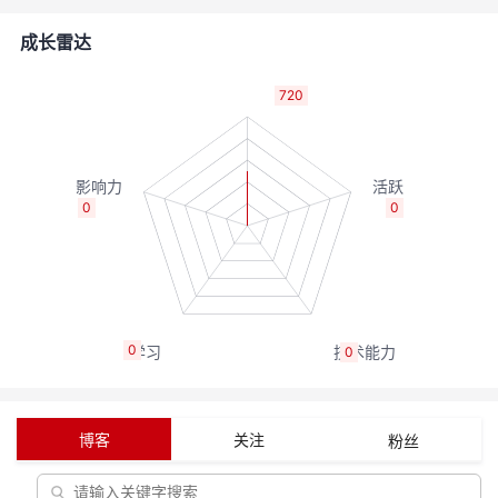
的
Programs
发
者
成长雷达
支
者
我
720
持
学
的
我
我
堂
博
的
我
0
0
的
我
客
论
的
我
我
技
的
坛
圈
的
我
的
我
0
0
术
云
子
直
的
我
课
的
我
支
声
播
活
的
程
认
的
我
博客
关注
粉丝
持
建
动
关
证
实
的