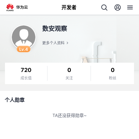
开发者
返
数安观察
回
更多个人资料
Lv.4
720
0
0
个
成长值
关注
粉丝
我
人
个人勋章
我
的
主
TA还没获得勋章~
我
的
开
页
我
的
开
发