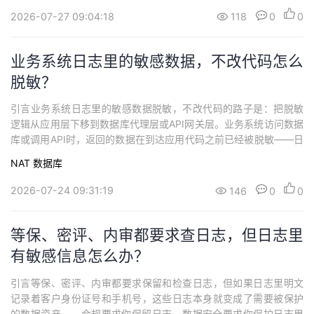
人还多。什么是日志中的敏感数据暴露？ 日志中的敏感数据暴露，
2026-07-27 09:04:18
118
0
0
是指业务系统在记录操作日志、审计日志、错...
业务系统日志里的敏感数据，不改代码怎么
脱敏？
引言业务系统日志里的敏感数据脱敏，不改代码的路子是：把脱敏
逻辑从应用层下移到数据库代理层或API网关层。业务系统访问数据
库或调用API时，返回的数据在到达应用代码之前已经被脱敏——日
志里写入的自然就是脱敏后的值。不需要改一行业务代码，也不需
NAT
数据库
要改动日志组件的配置。什么是"免改造日志脱敏"？ 免改造日志脱
敏，是指不在业务应用代码层面增加脱敏逻辑，而是在数据访问的
2026-07-24 09:31:19
146
0
0
必经路径上——数据库代理网关或AP...
等保、密评、内审都要求查日志，但日志里
有敏感信息怎么办？
引言等保、密评、内审都要求保留和检查日志，但如果日志里明文
记录着客户身份证号和手机号，这些日志本身就变成了需要被保护
的数据资产——合规要求你保留日志，数据安全要求你保护日志里