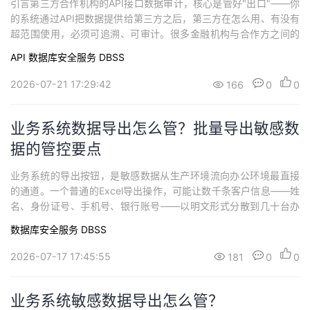
引言第三方合作机构的API接口数据审计，核心是管好"出口"——你
的系统通过API把数据提供给第三方之后，第三方在怎么用、有没有
超范围使用，必须可追溯、可审计。很多金融机构与合作方之间的
数据交互走的是API接口，但审计能力只覆盖了内部系统，合作方的
API
数据库安全服务 DBSS
API调用日志要么没人管、要么只记了调用次数和响应时间，敏感数
据字段级别的审计几乎是空白。什么是第三方API接口数据审计？ 第
2026-07-21 17:29:42
166
0
0
三方API接口数据审计...
业务系统数据导出怎么管？批量导出敏感数
据的管控要点
业务系统的导出按钮，是敏感数据从生产环境流向办公环境最直接
的通道。一个普通的Excel导出操作，可能让数千条客户信息——姓
名、身份证号、手机号、银行账号——以明文形式分散到几十台办
公电脑上。页面脱敏做了，但导出按钮调用的接口返回的往往是原
数据库安全服务 DBSS
始数据。大多数机构在排查数据安全风险时，最容易漏掉的就是这
个环节。为什么数据导出管控容易被忽视？什么是数据导出安全管
2026-07-17 17:45:55
181
0
0
控？ 数据导出安全管控，是指对业务系统中...
业务系统敏感数据导出怎么管？