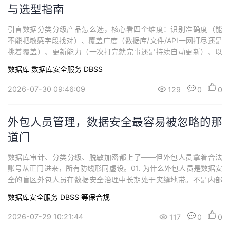
与选型指南
引言数据分类分级产品怎么选，核心看四个维度：识别准确度（能
不能把敏感字段找对）、覆盖广度（数据库/文件/API一网打尽还是
挑着覆盖）、更新能力（一次打完就完事还是持续自动更新）、以
及联动效率（标签打完能不能直接用在脱敏和访问控制上，不用二
数据库
数据库安全服务 DBSS
次对接）。这四个维度都过硬，才算是真正能用的分类分级方案。
什么是数据分类分级？数据分类分级，是指根据数据内容的重要
2026-07-30 09:46:09
129
0
0
性、敏感程度和泄露后可能造成的危害，将数据...
外包人员管理，数据安全最容易被忽略的那
道门
数据库审计、分类分级、脱敏加密都上了——但外包人员拿着合法
账号从正门进来，所有防线形同虚设。01. 为什么外包人员是数据安
全的盲区外包人员在数据安全治理中长期处于夹缝地带。不是内部
员工，走不了 HR 体系的入职离职管控。不是外部攻击者，触发不
数据库安全服务 DBSS
等保合规
了入侵检测的告警规则。他们有合法的系统访问权限，这道权限恰
是所有安全防线预设的「信任边界」。结论：外包人员不是"外部威
2026-07-29 10:21:44
117
0
0
胁"，而是"内部信任边界的最大豁口...