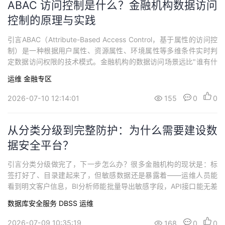
ABAC 访问控制是什么？金融机构数据访问
控制的原理与实践
引言ABAC（Attribute-Based Access Control，基于属性的访问控
制）是一种根据用户属性、资源属性、环境属性等多维条件实时判
定数据访问权限的技术模式。金融机构的数据访问场景远比"谁有什
么角色、角色有什么权限"的静态模型复杂——同一个用户在不同时
运维
金融专区
间、不同终端、通过不同应用访问数据时，应该看到的结果可能完
全不同。ABAC 的价值就在于把这种动态的、多维的权限判定交给
2026-07-10 12:14:01
155
0
0
策略...
从分类分级到完整防护：为什么需要建设数
据安全平台？
引言分类分级做完了，下一步怎么办？很多金融机构的现状是：标
签打好了、目录建起来了，但敏感数据还是暴露着——运维人员能
看到明文客户信息，BI分析师能批量导出敏感字段，API接口能无差
别返回所有数据。分类分级只是标出了"哪些数据需要保护"，从知道
数据库安全服务 DBSS
运维
到真正保护之间，还有一整套防护能力要建。金监总局〔2025〕93
号文要求：针对敏感级及以上数据制定用户对数据的访问策略，采
2026-07-09 10:35:19
168
0
0