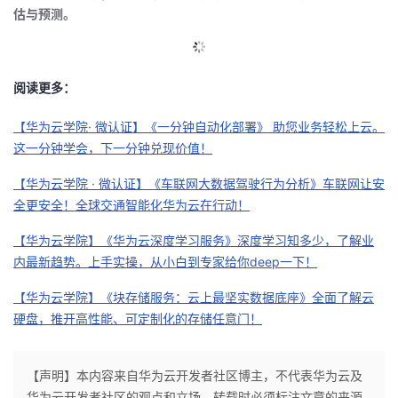
估与预测。
的
Programs
发
者
支
者
我
阅读更多：
持
学
的
我
【华为云学院· 微认证】《一分钟自动化部署》 助您业务轻松上云。
这一分钟学会，下一分钟兑现价值！
我
堂
博
的
我
【华为云学院 · 微认证】《车联网大数据驾驶行为分析》车联网让安
的
我
客
论
的
我
我
全更安全！全球交通智能化华为云在行动！
【华为云学院】《华为云深度学习服务》深度学习知多少，了解业
技
的
坛
圈
的
我
的
我
内最新趋势。上手实操，从小白到专家给你deep一下！
术
云
子
直
的
我
课
的
我
【华为云学院】《块存储服务：云上最坚实数据底座》全面了解云
硬盘，推开高性能、可定制化的存储任意门！
支
声
播
活
的
程
认
的
我
持
建
动
关
证
实
的
【声明】本内容来自华为云开发者社区博主，不代表华为云及
华为云开发者社区的观点和立场。转载时必须标注文章的来源