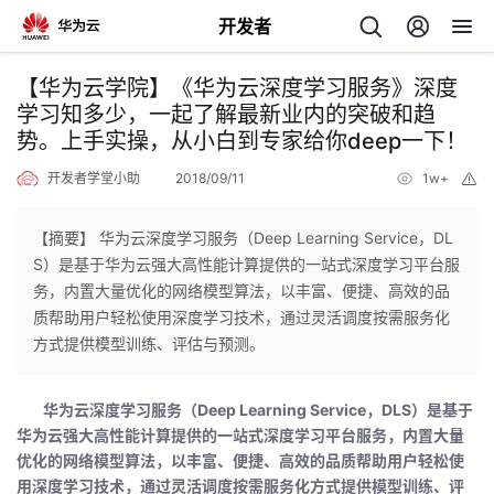
开发者
返
【华为云学院】《华为云深度学习服务》深度
回
学习知多少，一起了解最新业内的突破和趋
势。上手实操，从小白到专家给你deep一下！
开发者学堂小助
2018/09/11
1w+
举
报
【摘要】 华为云深度学习服务（Deep Learning Service，DL
个
S）是基于华为云强大高性能计算提供的一站式深度学习平台服
务，内置大量优化的网络模型算法，以丰富、便捷、高效的品
我
人
质帮助用户轻松使用深度学习技术，通过灵活调度按需服务化
方式提供模型训练、评估与预测。
我
的
主
华为云深度学习服务（Deep Learning Service，DLS）是基于
我
的
开
页
华为云强大高性能计算提供的一站式深度学习平台服务，内置大量
优化的网络模型算法，以丰富、便捷、高效的品质帮助用户轻松使
我
的
开
发
用深度学习技术，通过灵活调度按需服务化方式提供模型训练、评