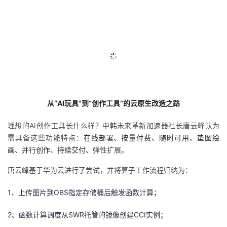
从“
AI
玩具”到“创作工具”的云原生改造之路
理想的
AI
创作工具长什么样？中韩未来革新加速器社长唐云峰认为
需具备这些功能特点：
在线部署、按量付费、随时可用、垫图绘
画、并行创作、持续交付、
弹性扩展。
唐云峰基于华为云进行了尝试，并将算子工作流程归纳为：
1、上传图片到
OBS
指定存储桶后触发函数计算；
2、函数计算调度从
SWR
托管的镜像创建
CCI
实例；