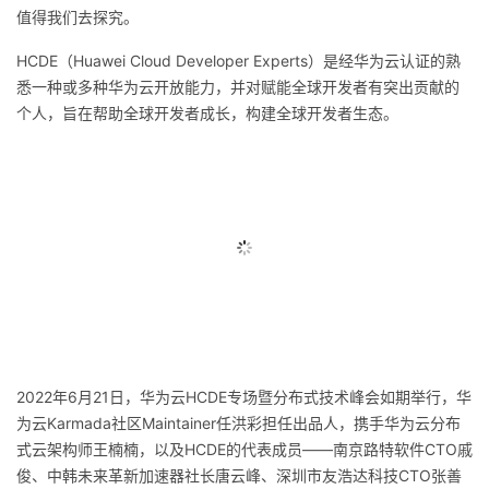
值得我们去探究。
的
Programs
发
者
HCDE
（
Huawei Cloud Developer Experts
）是经华为云认证的熟
悉一种或多种华为云开放能力，并对赋能全球开发者有突出贡献的
支
者
我
个人，旨在帮助全球开发者成长，构建全球开发者生态。
持
学
的
我
我
堂
博
的
我
的
我
客
论
的
我
我
技
的
坛
圈
的
我
的
我
术
云
子
直
的
我
课
的
我
2022
年
6
月
21
日，华为云
HCDE
专场暨分布式技术峰会如期举行，华
支
声
播
活
的
程
认
的
我
为云
Karmada
社区
Maintainer
任洪彩担任出品人，携手华为云分布
式云架构师王楠楠，以及
HCDE
的代表成员——南京路特软件
CTO
戚
持
建
动
关
证
实
的
俊、中韩未来革新加速器社长唐云峰、深圳市友浩达科技
CTO
张善