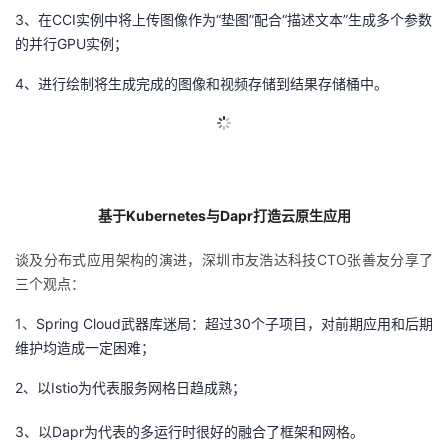
3、在
CCI
实例中将上传图像作为“垫图”配合“描述文本”生成多个参数
的并行
GPU
实例；
4、进行绘制将生成完成的图像和视频存储到结果存储桶中。
基于
Kubernetes
与
Dapr
打造云原生应用
谈及分布式应用架构的演进，深圳市友浩达科技
CTO
张善友分享了
三个观点：
1
、
Spring Cloud武器库迷局：超过
30
个子项目，对前期应用和后期
维护均造成一定困难；
2、以
Istio
为代表服务网格日趋成熟；
3、以
Dapr
为代表的多运行时很好的融合了框架和网格。