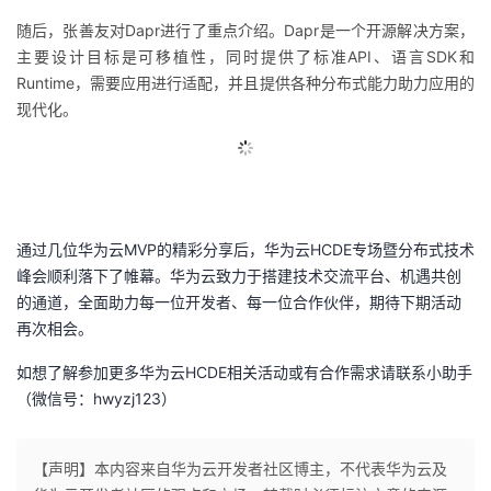
随后，张善友对
Dapr
进行了重点介绍。
Dapr
是一个开源解决方案，
主要设计目标是可移植性，同时提供了标准
API
、语言
SDK
和
Runtime
，需要应用进行适配，并且提供各种分布式能力助力应用的
现代化。
通过几位华为云
MVP
的精彩分享后，华为云
HCDE
专场暨分布式技术
峰会顺利落下了帷幕。华为云致力于搭建技术交流平台、机遇共创
的通道，全面助力每一位开发者、每一位合作伙伴，期待下期活动
再次相会。
如想了解参加更多华为云
HCDE
相关活动或有合作需求请联系小助手
（微信号：
hwyzj123
）
【声明】本内容来自华为云开发者社区博主，不代表华为云及