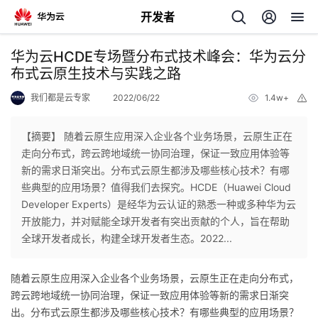
开发者
返
华为云HCDE专场暨分布式技术峰会：华为云分
回
布式云原生技术与实践之路
我们都是云专家
2022/06/22
1.4w+
举
报
【摘要】 随着云原生应用深入企业各个业务场景，云原生正在
走向分布式，跨云跨地域统一协同治理，保证一致应用体验等
个
新的需求日渐突出。分布式云原生都涉及哪些核心技术？有哪
些典型的应用场景？值得我们去探究。HCDE（Huawei Cloud
我
人
Developer Experts）是经华为云认证的熟悉一种或多种华为云
开放能力，并对赋能全球开发者有突出贡献的个人，旨在帮助
我
的
主
全球开发者成长，构建全球开发者生态。2022...
我
的
开
页
随着云原生应用深入企业各个业务场景，云原生正在走向分布式，
跨云跨地域统一协同治理，保证一致应用体验等新的需求日渐突
我
的
开
发
出。分布式云原生都涉及哪些核心技术？有哪些典型的应用场景？