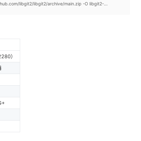
om/libgit2/libgit2/archive/main.zip -O libgit2-...
2280）
器
G+