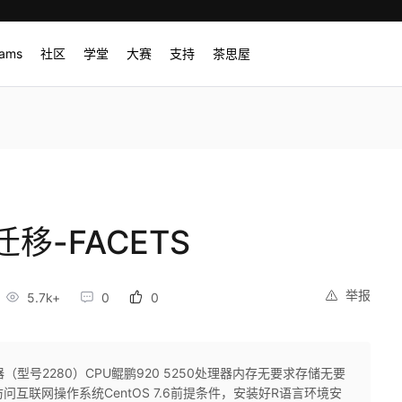
rams
社区
学堂
大赛
支持
茶思屋
移-FACETS
举报
5.7k+
0
0
务器（型号2280）CPU鲲鹏920 5250处理器内存无要求存储无要
访问互联网操作系统CentOS 7.6前提条件，安装好R语言环境安