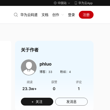
中国站
华为云App
华为云码道
文档
创作
登录
注册
关于作者
phluo
博客：
33
粉丝：
4
阅读
获赞
评论
23.3w+
0
1
+ 关注
发消息