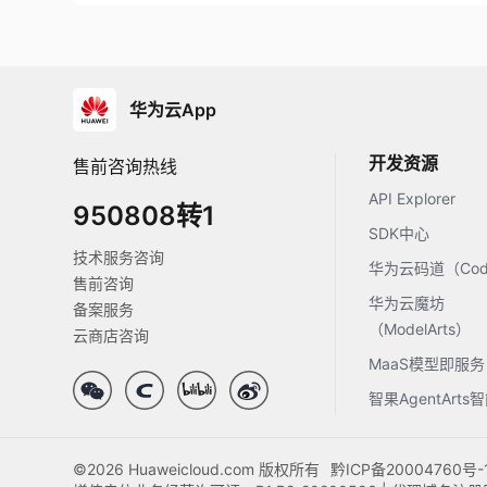
华为云App
开发资源
售前咨询热线
API Explorer
950808转1
SDK中心
技术服务咨询
华为云码道（Code
售前咨询
华为云魔坊
备案服务
（ModelArts）
云商店咨询
MaaS模型即服务
智果AgentArt
©2026 Huaweicloud.com 版权所有
黔ICP备20004760号-