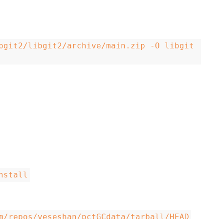
bgit2/libgit2/archive/main.zip -O libgit
nstall
m/repos/veseshan/pctGCdata/tarball/HEAD