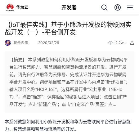
开发者
返
【IoT最佳实践】基于小熊派开发板的物联网实
回
战开发（一）-平台侧开发
我是卤蛋
2020/02/26
2.2w+
举
报
【摘要】 本系列教您如何利用小熊派开发板和华为云物联网平
台进行智慧能力、智慧烟感和智慧物流场景的开发。进行开发
个
前，请先自行注册华为云账号、完成认证并开通华为云物联网
平台开发中心。创建项目和产品在开发中心内点击“新建项目”；
我
人
输入项目名称“HCIP_IoT”，选择所属行业“公共事业（NB-Io
T）”，点击“确定”；保存返回的秘钥后进入项目；点击左侧“产
的
主
品开发”；点击“新建产品”；点击“自定义产品”页签；点...
开
页
本系列教您如何利用小熊派开发板和华为云物联网平台进行智慧能
力、智慧烟感和智慧物流场景的开发。
发