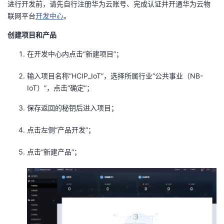
进行开发前，请先自行注册华为云账号、完成认证并开通华为云物
联网平台
开发中心
。
者
创建项目和产品
我
在开发中心内点击“新建项目”；
的
我
输入项目名称“HCIP_IoT”，选择所属行业“公共事业（NB-
IoT）”，点击“确定”；
博
的
我
保存返回的秘钥后进入项目；
客
论
的
我
点击左侧“产品开发”；
坛
圈
的
我
点击“新建产品”；
子
直
的
我
我
播
活
的
我
动
关
的