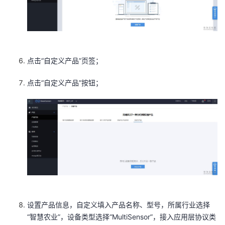
我
注
的
开
的
Programs
发
支
者
点击“自定义产品”页签；
点击“自定义产品”按钮；
持
学
我
堂
的
我
我
技
的
的
我
术
云
课
的
我
设置产品信息，自定义填入产品名称、型号，所属行业选择
支
声
程
认
的
我
“智慧农业”，设备类型选择“MultiSensor”，接入应用层协议类