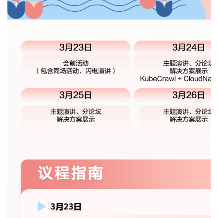
我
注
的
开
的
Programs
发
支
者
持
学
我
堂
的
我
我
技
的
的
我
术
云
课
的
我
支
声
程
认
的
我