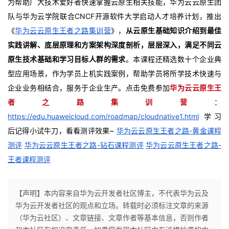
为帮助广大技术爱好者快速掌握云原生相关技能，华为云云原生团
队与华为云学院联合CNCF开源软件大学启动人才培养计划，推出
《
华为云云原生王者之路集训营
》，
从云原生基础知识介绍到最佳
实践讲解、底层原理和方案架构深度剖析，层层深入，满足不同云
原生技术基础和学习目标人群的需求
。本课程还精选数十个企业典
型应用场景，作为学员上机实践案例，帮助学员将所学技术快速与
企业业务相结合，服务于企业生产。
点击免费参加
华为云云原生王
者之路集训营
：
https://edu.huaweicloud.com/roadmap/cloudnative1.html
学习
后记得小试牛刀，看看测评效果~
华为云云原生王者之路-黄金课程
测评
华为云云原生王者之路-钻石课程测评
华为云云原生王者之路-
王者课程测评
【声明】本内容来自华为云开发者社区博主，不代表华为云及
华为云开发者社区的观点和立场。转载时必须标注文章的来源
（华为云社区）、文章链接、文章作者等基本信息，否则作者