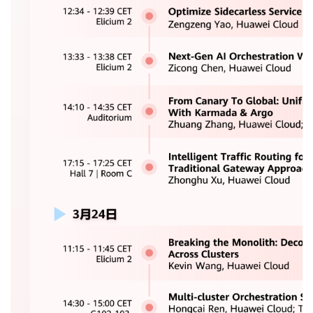
持
建
证
实
的
议
验
收
藏