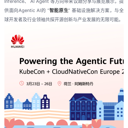
Inference、 AI Agent 等方向带来议题分享与展览展示，提
者
供面向Agentic AI的 “
智能原生
” 基础设施解决方案，与全
球开发者及行业领袖共探开源创新与产业发展的无限可能。
我
的
我
博
的
我
客
论
的
我
坛
圈
的
我
子
直
的
我
我
播
活
的
我
动
关
的