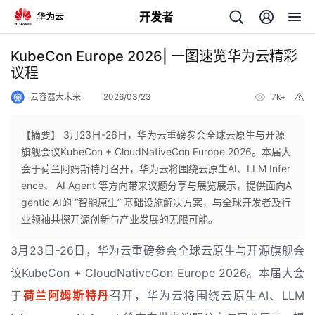
开发者
返
KubeCon Europe 2026| 一图速览华为云精彩
回
议程
云容器大未来
2026/03/23
7k+
举
报
【摘要】 3月23日-26日，华为云重磅参会全球云原生与开源
旗舰会议KubeCon + CloudNativeCon Europe 2026。本届大
个
会于荷兰阿姆斯特丹召开，华为云将围绕云原生AI、LLM Infer
ence、 AI Agent 等方向带来议题分享与展览展示，提供面向A
我
人
gentic AI的 “智能原生” 基础设施解决方案，与全球开发者及行
业领袖共探开源创新与产业发展的无限可能。
的
主
3月23日-26日，华为云重磅参会全球云原生与开源旗舰会
开
页
议KubeCon + CloudNativeCon Europe 2026。本届大会
于
荷兰阿姆斯特丹
召开，华为云将围绕云原生AI、LLM
发