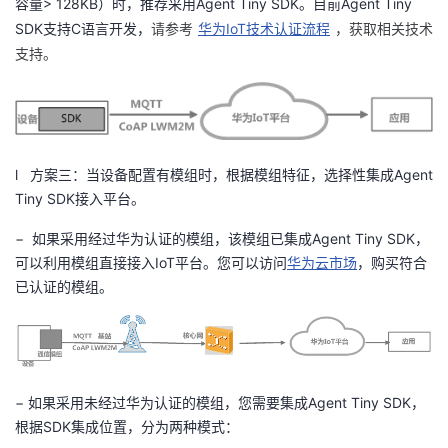
容量> 128KB）时，推荐采用Agent Tiny SDK。目前Agent Tiny
SDK支持C语言开发，
请参考
华为IoT技术认证流程
，获取相关技术
支持。
l 方案三：当设备配置有模组时，根据模组特征，选择性集成Agent
Tiny SDK接入平台。
− 如果采用经过华为认证的模组，该模组已集成Agent Tiny SDK，
可以利用模组直接接入IoT平台。您可以访问
华为云市场
，购买符合
已认证的模组。
− 如果采用未经过华为认证的模组，您需要集成Agent Tiny SDK，
根据SDK集成位置，分为两种模式：