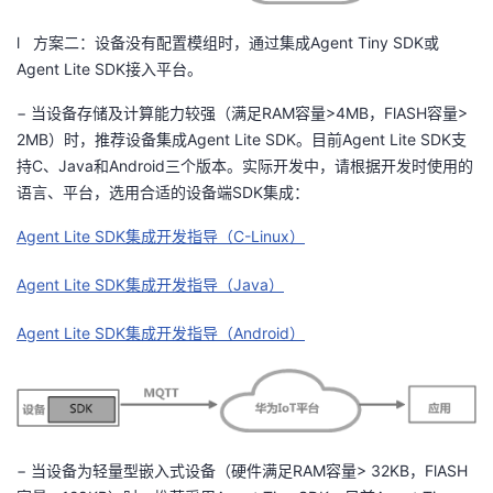
l 方案二：设备没有配置模组时，通过集成Agent Tiny SDK或
Agent Lite SDK接入平台。
− 当设备存储及计算能力较强（满足RAM容量>4MB，FlASH容量>
2MB）时，推荐设备集成Agent Lite SDK。目前Agent Lite SDK支
持C、Java和Android三个版本。实际开发中，请根据开发时使用的
语言、平台，选用合适的设备端SDK集成：
Agent Lite SDK集成开发指导（C-Linux）
Agent Lite SDK集成开发指导（Java）
Agent Lite SDK集成开发指导（Android）
− 当设备为轻量型嵌入式设备（硬件满足RAM容量> 32KB，FlASH