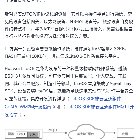
【设备直接接入平台】
持
建
证
实
的
针对已实现TCP/IP协议栈的设备，它可以直接与平台进行通信，常
议
验
收
见的设备包括网关、以太网设备、NB-IoT设备等。 根据设备自身硬
件的特点不同，华为IoT平台提供四种方式直接接入，您需要根据自
藏
身行业特征及业务情况选择合适的接入方案。
l 方案一：设备需要智能操作系统，硬件满足RAM容量> 32KB，
FlASH容量> 128KB时，通过集成LiteOS操作系统接入平台。
Huawei LiteOS 是华为发布的一种轻量级物联网操作系统，遵循
BSD-3开源许可协议，可广泛应用于智能家居、个人穿戴、车联
网、城市公共服务、制造业等领域。LiteOS本身集成了Agent Tiny
SDK，设备安装LiteOS后，就能简单快速地实现与华为IoT平台安全
可靠的连接。集成开发流程详见《
LiteOS SDK端云互通组件
CoAP/LWM2M开发指南
》和《
LiteOS SDK端云互通组件MQTT开
发指南
》。