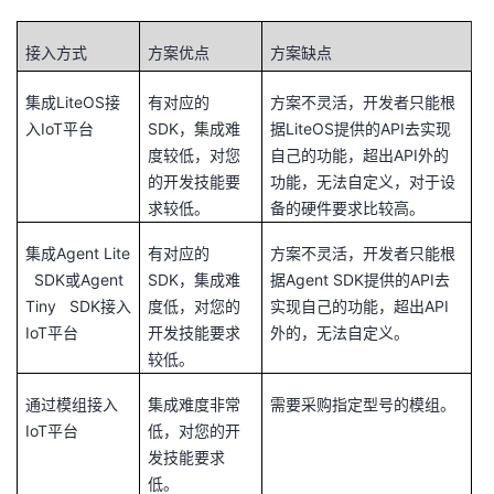
接入方式
方案优点
方案缺点
集成LiteOS接
有对应的
方案不灵活，开发者只能根
入IoT平台
SDK，集成难
据LiteOS提供的API去实现
度较低，对您
自己的功能，超出API外的
的开发技能要
功能，无法自定义，对于设
求较低。
备的硬件要求比较高。
集成Agent Lite
有对应的
方案不灵活，开发者只能根
SDK或Agent
SDK，集成难
据Agent SDK提供的API去
Tiny SDK接入
度低，对您的
实现自己的功能，超出API
IoT平台
开发技能要求
外的，无法自定义。
较低。
通过模组接入
集成难度非常
需要采购指定型号的模组。
IoT平台
低，对您的开
发技能要求
低。