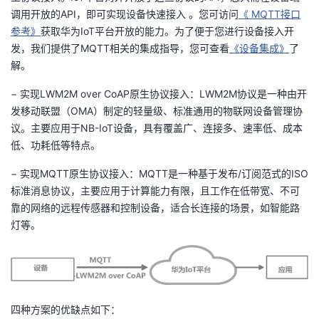
调用开放的API，即可实现设备快速接入 。您可访问
《 MQTT接口
参考》
获取华为IoT平台开放的能力。为了便于您进行设备接入开
发，我们提供了MQTT相关的集成指导，您可查看
《设备集成》
了
解。
− 实现LWM2M over CoAP原生协议接入：LWM2M协议是一种由开
发移动联盟（OMA）制定的轻量级、标准通用的物联网设备管理协
议。主要应用于NB-IoT设备，具有覆盖广、连接多、速率低、成本
低、功耗低等特点。
− 实现MQTT原生协议接入：MQTT是一种基于发布/订阅范式的ISO
标准消息协议，主要应用于计算能力有限，且工作在低带宽、不可
靠的网络的远程传感器和控制设备，适合长连接的场景，如智能路
灯等。
四种方案的优缺点如下：