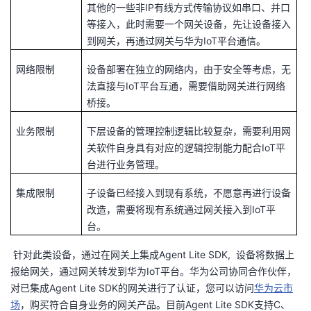
其他的一些非IP有线方式传输协议如串口、并口
等接入，此时需要一个网关设备，先让设备接入
到网关，再通过网关与华为IoT平台通信。
网络限制
设备部署在独立的网络内，由于安全等考虑，无
法直接与IoT平台互通，需要借助网关进行网络
桥接。
业务限制
下层设备的管理控制逻辑比较复杂，需要利用网
关软件自身具有对应的逻辑控制能力配合IoT平
台进行业务管理。
集成限制
子设备已经接入到现有系统，不愿意再进行设备
改造，需要将现有系统通过网关接入到IoT平
台。
针对此类设备，通过在网关上集成Agent Lite SDK, 设备将数据上
报给网关，通过网关转发到华为IoT平台。华为公司协同合作伙伴，
对已集成Agent Lite SDK的网关进行了认证，您可以访问
华为云市
场
，购买符合自身业务的网关产品。目前Agent Lite SDK支持C、