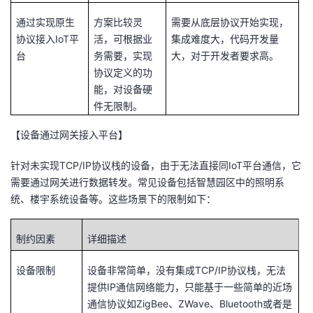
通过实现原生
方案比较灵
需要从底层协议开始实现，
协议接入IoT平
活，可根据业
集成难度大，代码开发量
台
务需要，实现
大，对于开发者要求高。
协议定义的功
能，对设备硬
件无限制。
【设备通过网关接入平台】
针对未实现TCP/IP协议栈的设备，由于无法直接同IoT平台通信，它
需要通过网关进行数据转发。常见设备包括智慧园区中的照明系
统、楼宇系统设备等。这些场景下的限制如下：
制约因素
详细描述
设备限制
设备非常简单，没有集成TCP/IP协议栈，无法
提供IP通信网络能力，只能基于一些简单的近场
通信协议如ZigBee、ZWave、Bluetooth或者是