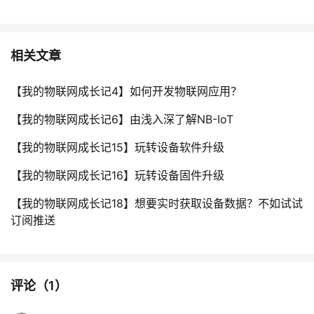
相关文章
【我的物联网成长记4】如何开发物联网应用？
【我的物联网成长记6】由浅入深了解NB-IoT
【我的物联网成长记15】玩转设备软件升级
【我的物联网成长记16】玩转设备固件升级
【我的物联网成长记18】想要实时获取设备数据？不如试试
订阅推送
评论（
1
）