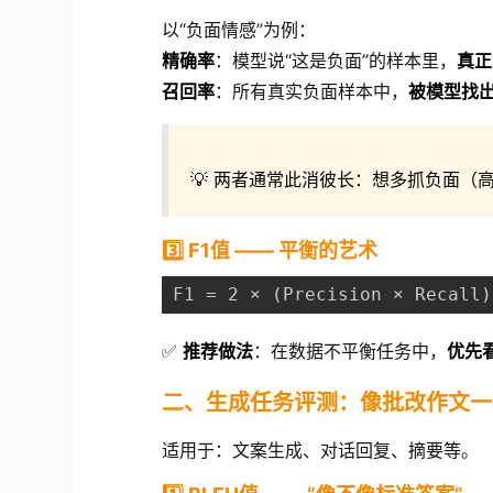
以“负面情感”为例：
精确率
：模型说“这是负面”的样本里，
真正
召回率
：所有真实负面样本中，
被模型找
💡 两者通常此消彼长：想多抓负面
3️⃣ F1值 —— 平衡的艺术
F1 = 2 × (Precision × Recall)
✅
推荐做法
：在数据不平衡任务中，
优先
二、生成任务评测：像批改作文一
适用于：文案生成、对话回复、摘要等。