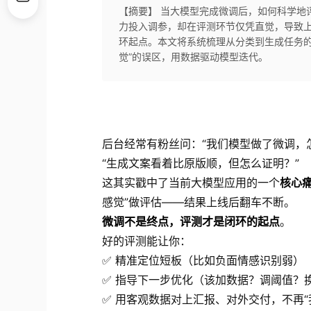
【摘要】 当大模型完成微调后，如何科学地
力投入调参，却在评测环节仅凭直觉，导致
环起点。本文将系统梳理从分类到生成任务的
觉”的误区，用数据驱动模型迭代。
后台经常有粉丝问：“我们模型做了微调，
“生成文案看着比原版顺，但怎么证明？”
这其实戳中了当前大模型应用的一个
核心
感觉”做评估——结果上线后翻车不断。
微调不是终点，评测才是闭环的起点
。
好的评测能让你：
✅ 精准定位短板（比如负面情感识别弱）
✅ 指导下一步优化（该加数据？调阈值？
✅ 用客观数据对上汇报、对外交付，不再“