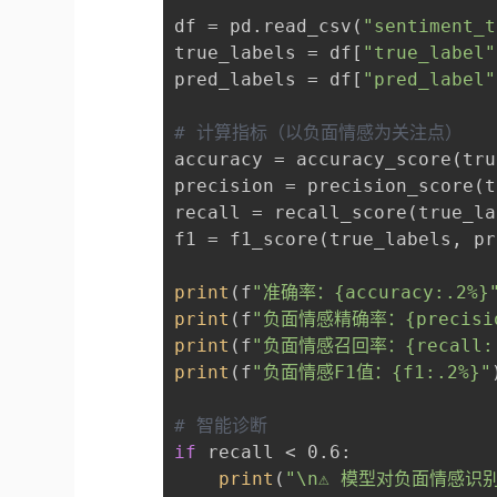
df = pd.read_csv(
"sentiment_t
true_labels = df[
"true_label"
pred_labels = df[
"pred_label"
# 计算指标（以负面情感为关注点）
accuracy = accuracy_score(tru
precision = precision_score(t
recall = recall_score(true_la
f1 = f1_score(true_labels, pr
print
(f
"准确率：{accuracy:.2%}
print
(f
"负面情感精确率：{precisio
print
(f
"负面情感召回率：{recall:.
print
(f
"负面情感F1值：{f1:.2%}"
# 智能诊断
if
 recall < 0.6:
print
(
"\n⚠️ 模型对负面情感