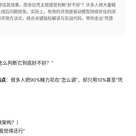
评估其效果，而非仅凭主观感觉判断“好不好”？许多人将大量精
上线后问题频发。实际上，有效的评测是驱动模型持续优化的闭
评测方法论，结合关键指标解读与实战代码，带你走出“凭感
怎么判断它到底好不好？”
痛点
：很多人把90%精力花在“怎么调”，却只用10%甚至“凭
换架构？）
我觉得还行”