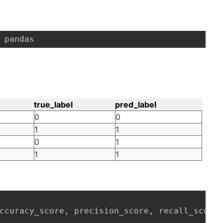
 pandas
true_label
pred_label
0
0
1
1
0
1
1
1
ccuracy_score, precision_score, recall_score