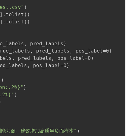
est.csv"
)
].tolist()
].tolist()
e_labels, pred_labels)
rue_labels, pred_labels, pos_label=0)
bels, pred_labels, pos_label=0)
ed_labels, pos_label=0)
"
)
n:.2%}"
)
2%}"
)
)
识别能力弱，建议增加高质量负面样本"
)