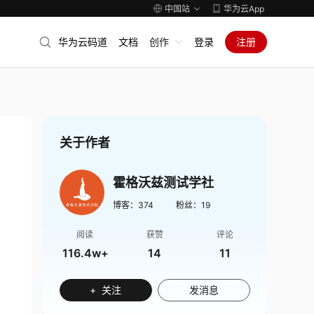
中国站
华为云App
华为云码道
文档
创作
登录
注册
关于作者
霍格沃兹测试学社
博客：
374
粉丝：
19
阅读
获赞
评论
116.4w+
14
11
+ 关注
发消息