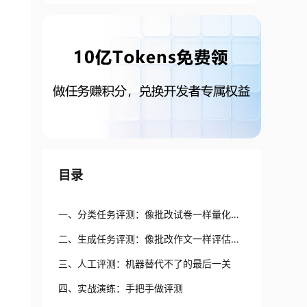
目录
一、分类任务评测：像批改试卷一样量化能
力
二、生成任务评测：像批改作文一样评估质
量
三、人工评测：机器替代不了的最后一关
四、实战演练：手把手做评测