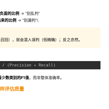
负面的比例
→ “别乱判”
出来的比例
→ “别漏判”\
（高召回），就会混入误判（低精确）；反之亦然。
 / (Precision + Recall)
看少数类别的F1值
，而非整体准确率。
样评估质量