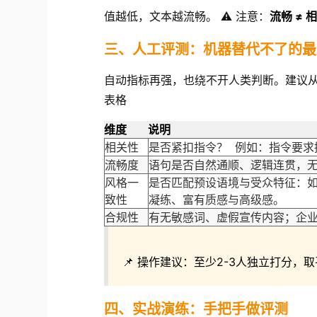
值越低，文本越流畅。 ⚠️ 注意：
流畅 ≠ 
三、人工评测：机器替代不了的最
自动指标再强，也绕不开人类判断。建议从
表格
维度
说明
相关性
是否紧扣指令？ 例如：指令要求
流畅度
语句是否自然通顺、逻辑连贯，
风格一
是否匹配预设语境与受众特征：
致性
凝练、富有质感与高级感。
合规性
有无敏感词、虚假宣传内容；企
📌 操作建议：至少2-3人独立打分，
四、实战演练：手把手做评测