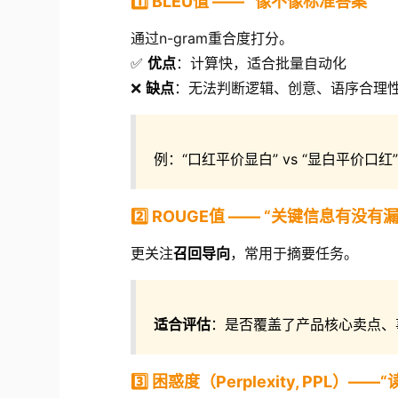
1️⃣ BLEU值 —— “像不像标准答案”
通过n-gram重合度打分。
✅
优点
：计算快，适合批量自动化
❌
缺点
：无法判断逻辑、创意、语序合理
例：“口红平价显白” vs “显白平价口红
2️⃣ ROUGE值 —— “关键信息有没有漏
更关注
召回导向
，常用于摘要任务。
适合评估
：是否覆盖了产品核心卖点、
3️⃣ 困惑度（Perplexity, PPL）—