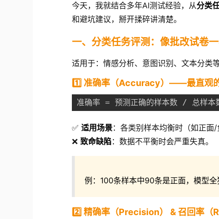
今天，我就结合多年AI测试经验，从
分类
和避坑建议，掰开揉碎讲清楚。
一、分类任务评测：像批改试卷一
适用于：情感分析、意图识别、文本分类
1️⃣ 准确率（Accuracy）——最直观
准确率 = 预测正确的样本数 / 总样本
✅
适用场景
：各类别样本均衡时（如正面/
❌
致命缺陷
：数据不平衡时会严重失真。
例：100条样本中90条是正面，模型全
2️⃣ 精确率（Precision） & 召回率