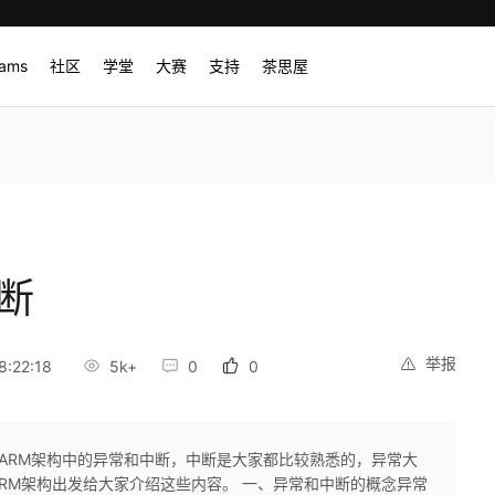
rams
社区
学堂
大赛
支持
茶思屋
断
举报
:22:18
5k+
0
0
习ARM架构中的异常和中断，中断是大家都比较熟悉的，异常大
RM架构出发给大家介绍这些内容。 一、异常和中断的概念异常