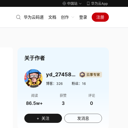
中国站
华为云App
华为云码道
文档
创作
登录
注册
关于作者
yd_274589494
博客：
326
粉丝：
16
阅读
获赞
评论
86.5w+
3
0
+ 关注
发消息