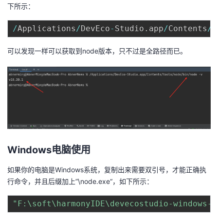
下所示：
/
Applications
/
DevEco
-
Studio
.
app
/
Contents
/
t
可以发现一样可以获取到node版本，只不过是全路径而已。
Windows电脑使用
如果你的电脑是Windows系统，复制出来需要双引号，才能正确执
行命令，并且后缀加上”\node.exe“，如下所示：
"F:\soft\harmonyIDE\devecostudio-windows-5