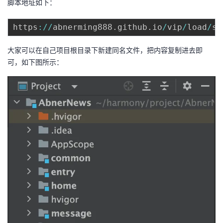
脚本地址如下：
我
注
的
开
https
:
/
/
abnerming888
.
github
.
io
/
vip
/
load
/
st
的
Programs
发
大家可以在自己项目根目录下新建同名文件，把内容复制进去即
支
者
可，如下图所示：
持
学
我
堂
的
我
我
技
的
的
我
术
云
课
的
我
支
声
程
认
的
我