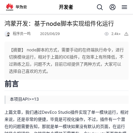
开发者
返
鸿蒙开发：基于node脚本实现组件化运行
回
程序员一鸣
2025/06/29
2.4k+
举
报
【摘要】 node脚本的方式，需要手动的在终端执行命令，进行
切换模块运行，相对于上篇的IDE插件，在效率上有所降低，不
过熟练之后，问题不大，目前已经提供了两种方式，大家可以
个
选择自己喜欢的方式。
前言
我
人
本项目API>=13
的
主
上篇文章，我们通过DevEco Studio插件实现了单一模块运行，相对
开
页
来说，还是非常的便捷，毕竟是可视化操作，不过，插件有一个潜
在的问题需要告知，那就是单一模块如果没有默认的页面，在运行
发