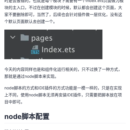
时是会报错的，也就是每个模块下需要有一个Index.ets页面做为模
块的主入口，不过在创建模块的时候，默认都会创建这个页面，大
者
家不要删除即可，当然了，后续也会针对插件做一层优化，没有这
个默认页面默认去创建一个。
我
的
我
博
的
我
客
论
的
我
今天的内容同样也是和组件化运行相关的，只不过换了一种方式，
那就是通过node脚本来实现。
坛
圈
的
我
node脚本的方式和IDE插件的方式功能是一模一样的，只是在实现
子
直
的
我
上不同，使用node脚本无须再安装IDE插件，只需要把脚本放在项
目中即可。
我
播
活
的
node脚本配置
我
动
关
的