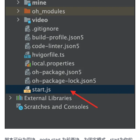
持
建
证
实
的
议
验
收
藏
脚本可分为四块，node start 为前两块，为固定模式，start为你的