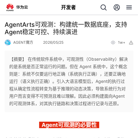
开发者
返
AgentArts可观测：构建统一数据底座，支持
回
Agent稳定可控、持续演进
AGENT魔方
2026/05/25
1w+
举
报
【摘要】 在传统软件系统中，可观测性（Observability）解决
的是系统是否正常运行的问题。但在 Agent 系统中，这个概念
个
则是：系统不仅要运行地正确（系统执行正确），还要正确地
运行（语义执行正确）。引入大语言模型后，Agent的执行过
我
人
程从确定性流程转变为基于推理的动态决策，导致系统行为对
用户而言变得不可预测且难以理解。因此必须构建面向Agent
的
主
的可观测体系，对其执行链路和决策过程进行记录与还原。
开
页
Agent可观测的必要性
发