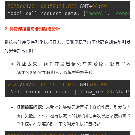
2026
/
04
/
21
09
:
59
:
31.033
 GMT+
08
:
00
model call request data: {
"model"
: 
"deepse
2.
异常传播链与合规缺陷分析
系统按时序反序列化执行日志，清晰呈现了由于代码合规缺陷引发
的安全拦截闭环：
凭证丢失
：组件在发起请求前置阶段，没有写入
Authorization字段内容导致模型鉴权失败。
2026
/
04
/
21
09
:
59
:
31.033
 GMT+
08
:
00
 Node execution error | flow_id: 
81
c2bcf5
-
框架级联问题
：未受控的鉴权异常直接击穿组件层，引发节点
执行失败。同时，极端状态下的线程崩溃再次导致系统内置的
遥测探针在剥离追踪上下文时发生执行器报错。