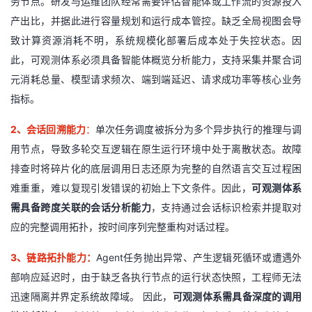
务节点。研发与运维团队经常需要评估智能体或工作流的资源投入
我
注
的
开
产出比，并据此进行容量规划和运行成本管控。缺乏全局视图会导
致计算资源消耗不明，系统规模化部署后成本处于失控状态。因
的
Programs
发
此，可观测体系必须具备智能体概览分析能力，支持采集并聚合词
元消耗总量、模型请求频次、端到端延迟、请求成功率等核心业务
支
者
指标。
持
学
2
、会话回溯能力
：
单次任务调度被拆分为多个异步执行的推理与调
用节点，导致多轮交互逻辑在原生运行环境中处于离散状态。故障
我
堂
排查时将碎片化的底层调用日志还原为完整的自然语言交互过程困
的
我
我
难重重，难以复现引发错误的初始上下文条件。因此，
可观测体系
需具备跨度关联的会话分析能力
，支持通过会话标识检索并提取对
技
的
的
我
应的完整调用拓扑，按时间序列完整重构对话过程
。
术
云
课
的
我
3
、链路拓扑能力：
Agent
任务抛出异常、产生逻辑死循环或遭遇外
部响应延迟时，由于缺乏各执行节点的运行状态快照，工程师无法
支
声
程
认
的
我
迅速隔离并界定系统故障域。 因此，
可观测体系需具备深度的调用