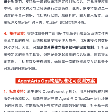
链分析能力
，支持基于追踪标识精准定位目标会话，并允许按应用
持
建
证
实
的
类别、组件名称及节点层级进行过滤筛选。此外，需支持提取单一
议
验
收
跨度的全量元数据，包括执行状态、精确耗时、输入输出报文、系
统标注及底层运行时日志，实现运行现场的精准还原。
藏
4
、操作留痕
：
智能体具备自主调用宿主机命令行或读写系统文件等
高危工具的权限，系统极易遭受指令注入攻击，引发未授权的数据
越权访问。因此，
可观测体系需建立指令级别的留痕机制
。针对系
统预定义的高危工具集，强制记录发起调用的会话标识、原始提示
词意图、目标参数及鉴权结果，确保每一次敏感资源交互均具备不
可篡改的日志证据链。
AgentArts Ops构建标准化可观测方案
1
、
标准支持：
原生兼容 OpenTelemetry 规范，用户只需授权相关
服务开通和接入，就能在底层完成 Agent 与 OfficeClaw 运行环境
下的日志流、性能指标与分布式链路追踪数据的提取。
对于基于该