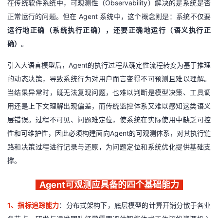
在传统软件系统中，可观测性（
Observability
）解决的是
系统是否
正常运行
者
的问题。但在
Agent
系统中，这个概念则是：系统不仅要
运行地正确（系统执行正确），还要正确地运行（语义执行正
我
确）
。
的
我
引入大语言模型后，
Agent
的执行过程从确定性流程转变为基于推理
的动态决策，导致系统行为对用户而言变得不可预测且难以理解。
博
的
我
当结果异常时，既无法复现问题，也难以判断是模型决策、工具调
用还是上下文理解出现偏差，而传统监控体系又难以感知这类语义
客
论
的
我
层错误。过程不可见、问题难定位，使系统在实际使用中缺乏可控
性和可维护性，因此必须构建面向
Agent
的可观测体系，对其执行链
坛
圈
的
我
路和决策过程进行记录与还原，为问题定位和系统优化提供基础支
子
直
的
我
撑。
我
播
活
的
Agent可观测应具备的四个基础能力
我
动
关
的
1
、
指标追踪能力
：
分布式架构下，底层模型的计算开销分散于各业