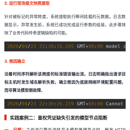
2.
运行现场报文快照提取
针对被标记的异常跨度，系统提取执行瞬间挂载的元数据。日志数
据显示，异常发生前，系统已成功完成运行参数的组装，此步骤排
除了业务代码传参逻辑缺陷的可能。
2026
/
04
/
23 22
:
30
:
16.245
 GMT+
08
:
00
 model ca
3.
根因确立
沿着时间序列解析该跨度的标准错误输出流，日志明确指出请求目
标主机时发生域名解析失败，
确立根因为底层网络环境配置问题，
而非算法模型侧故障
。
2026
/
04
/
23 22
:
30
:
26.159
 GMT+
08
:
00
 Cannot c
▍
实践案例二：鉴权凭证缺失引发的模型节点阻断
一、
问题
：
工作流引擎在流转至大模型推理节点时，触发
HTTP