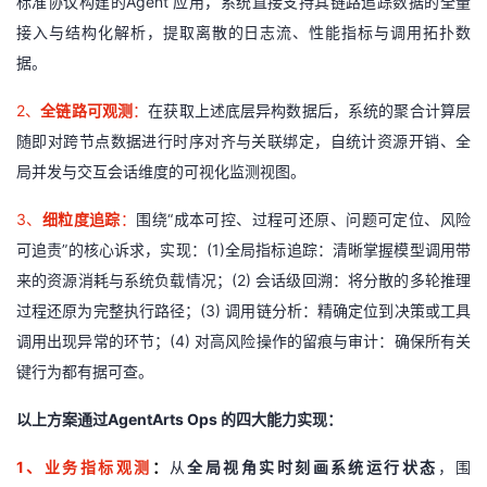
标准协议构建的
Agent
应用，系统直接支持其链路追踪数据的全量
接入与结构化解析，提取离散的日志流、性能指标与调用拓扑数
据。
2
、
全链路可观测
：
在获取上述底层异构数据后，系统的聚合计算层
随即对跨节点数据进行时序对齐与关联绑定，自统计资源开销、全
局并发与交互会话维度的可视化监测视图。
3
、
细粒度追踪
：
围绕
“
成本可控、过程可还原、问题可定位、风险
可追责
”
的核心诉求，实现：
(1)
全局指标追踪：清晰掌握模型调用带
来的资源消耗与系统负载情况；
(2)
会话级回溯：将分散的多轮推理
过程还原为完整执行路径；
(3)
调用链分析：精确定位到决策或工具
调用出现异常的环节；
(4)
对高风险操作的留痕与审计：确保所有关
键行为都有据可查。
以上方案通过AgentArts Ops 的四大能力实现：
1
、业务指
标
观
测
：
从
全局视角实时刻画系统运行状态
，围