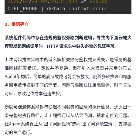
2026
/
04
/
21
09
:
59
:
31.033
 GMT+
08
:
00
OTEL_PROBE | detach context error
3
、根因确立
系统组件代码中存在违规的鉴权旁路判断逻辑，导致向下游云端大
模型发起网络调用时，
HTTP
请求头中缺失必需的凭证字段。
上述两起排障实践中的域名解析失败与鉴权凭证丢失，是常见的基
础网络配置错误，定位并不复杂；但在引入大模型并采用分布式
Agent
架构后，简单的底层故障可能会被放大，随着多轮推理和跨服
务调用被传递到不同的环节，问题与根因往往相隔很远、时间无法
对应，导致定位成本迅速失控。
所以可观测体系
能够串联起不同服务和层级的执行信息，还原出一
条完整的执行路径，让工程师可以从结果回溯，精准定位到问题。
让
Agent
系统真正从
“
出了问题靠猜
”
走向
“
出了问题能查清
”
，支撑稳
定的生产运行。