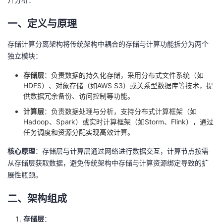
的
Programs
发
者
一、定义与原理
支
者
我
存储计算分离架构将传统架构中耦合的存储与计算功能拆分为两个
独立模块：
持
学
的
我
存储层
：负责数据的持久化存储，采用分布式文件系统（如
HDFS）、对象存储（如AWS S3）或关系型数据库等技术，提
我
堂
博
的
我
供数据冗余备份、访问控制等功能。
计算层
：负责数据处理与分析，支持分布式计算框架（如
的
我
客
论
的
我
我
Hadoop、Spark）或实时计算框架（如Storm、Flink），通过
任务调度和资源分配实现高效计算。
技
的
坛
圈
的
我
的
我
核心原理
：存储层与计算层通过网络进行数据交互，计算节点按需
术
云
子
直
的
我
课
的
我
从存储层获取数据，避免传统架构中存储与计算资源绑定导致的扩
展性瓶颈。
支
声
播
活
的
程
认
的
我
二、架构组成
持
建
动
关
证
实
的
存储层
：