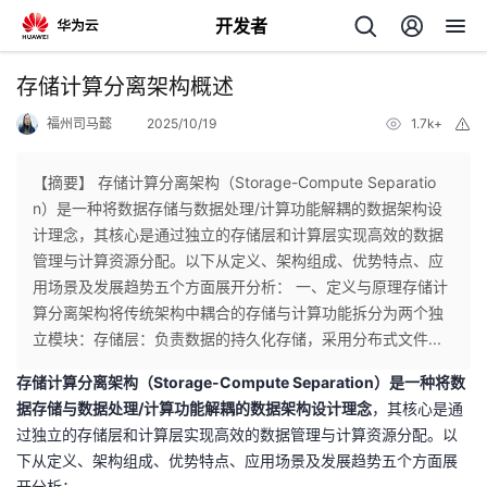
开发者
返
存储计算分离架构概述
回
福州司马懿
2025/10/19
1.7k+
举
报
【摘要】 存储计算分离架构（Storage-Compute Separatio
n）是一种将数据存储与数据处理/计算功能解耦的数据架构设
计理念，其核心是通过独立的存储层和计算层实现高效的数据
个
管理与计算资源分配。以下从定义、架构组成、优势特点、应
用场景及发展趋势五个方面展开分析： 一、定义与原理存储计
我
人
算分离架构将传统架构中耦合的存储与计算功能拆分为两个独
立模块：存储层：负责数据的持久化存储，采用分布式文件...
我
的
主
存储计算分离架构（Storage-Compute Separation）是一种将数
据存储与数据处理/计算功能解耦的数据架构设计理念
，其核心是通
我
的
开
页
过独立的存储层和计算层实现高效的数据管理与计算资源分配。以
下从定义、架构组成、优势特点、应用场景及发展趋势五个方面展
我
的
开
发
开分析：