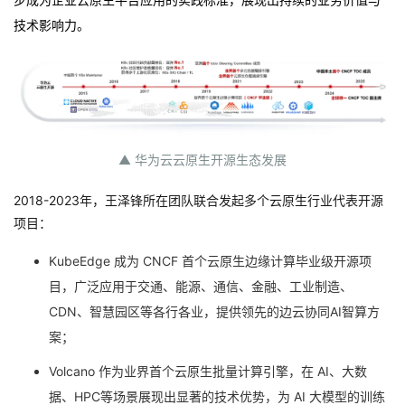
持
建
证
实
的
技术影响力。
议
验
收
藏
▲ 华为云云原生开源生态发展
2018-2023
年，王泽锋所在团队联合发起多个云原生行业代表开源
项目：
KubeEdge 成为 CNCF 首个云原生边缘计算毕业级开源项
目，广泛应用于交通、能源、通信、金融、工业制造、
CDN、智慧园区等各行各业，提供领先的边云协同AI智算方
案；
Volcano 作为业界首个云原生批量计算引擎，在 AI、大数
据、HPC等场景展现出显著的技术优势，为 AI 大模型的训练