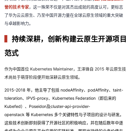
我
注
的
开
誉的技术专家
，这一殊荣不仅是对其杰出成就的高度认可，更标志
了华为云云原生、乃至中国开源力量在全球云原生领域的重大突破
的
Programs
发
与卓越影响力。
支
者
▍
持续深耕，创新构建云原生开源项目
持
学
范式
我
堂
作为中国首位
Kubernetes Maintainer
，王泽锋自
2015
年云原生技
术尚处于萌芽阶段便开始深耕云原生领域。
的
我
我
2015-2018
年，他主导了包括
nodeAffinity
、
podAffinity
、
taint-
技
的
的
我
toleration
、
IPVS-proxy
、
Kubernetes Federation
（即后来的
术
云
Kubefed
）、
Poseidon
及
cluster-api-provider-
课
的
我
openstack
等
Kubernetes
多个关键特性与子项目的设计与研发。
支
声
程
认
的
我
这些技术创新即刻获得了开源社区的积极响应，并在随后数年中逐
步成为企业云原生平台应用的实践标准，展现出持续的业务价值与