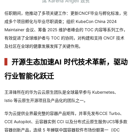
席 Karena Angell 致贺
任职期间，他推动了多项关键工作：
更新
CNCF
毕业与孵化标准，完
成多个项目孵化与毕业尽职调查；组织
KubeCon China 2024
Maintainer
会议、筹备
2025
维护者峰会的
TOC
内容等系列工作，
有效促进了全球维护者与
TOC
的协同，对构建和支持
CNCF
技术
及社区在全球的健康发展发挥了关键作用。
▍
开源生态加速AI 时代技术革新，驱动
行业智能化跃迁
王泽锋所在的华为云云原生团队
是全球最早参与
Kubernetes
、
Istio
等云原生开源项目及产品化的团队之一。
华为云提供
业界最完整的容器产品矩阵，并率先发布
CCE Turbo
、
CCE Autopilot
、云容器实例
CCI
以及分布式云原生服务
UCS
等多款
容器创新产品，连续
5
年蝉联中国容器软件市场份额第一（
IDC