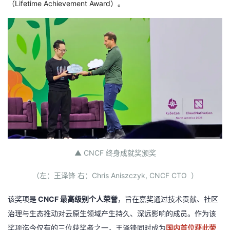
（Lifetime Achievement Award）。
者
我
的
我
博
的
我
客
论
的
我
坛
圈
的
我
▲ CNCF 终身成就奖颁奖
子
直
的
我
（左：王泽锋 右：Chris Aniszczyk, CNCF CTO ）
我
播
活
的
该奖项是
CNCF 最高级别个人荣誉
，旨在嘉奖通过技术贡献、社区
治理与生态推动对云原生领域产生持久、深远影响的成员。作为该
我
动
关
的
奖项迄今仅有的三位获奖者之一，王泽锋同时成为
国内首位获此荣