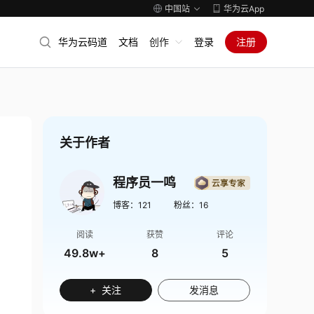
中国站
华为云App
华为云码道
文档
创作
登录
注册
关于作者
程序员一鸣
博客：
121
粉丝：
16
阅读
获赞
评论
49.8w+
8
5
+ 关注
发消息