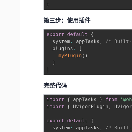
}
第三步：使用插件
export
default
{
  system
:
 appTasks
,
/* Built
  plugins
:
[
myPlugin
(
)
]
}
完整代码
import
{
 appTasks 
}
from
'@o
import
{
 HvigorPlugin
,
 Hvigo
export
default
{
  system
:
 appTasks
,
/* Built