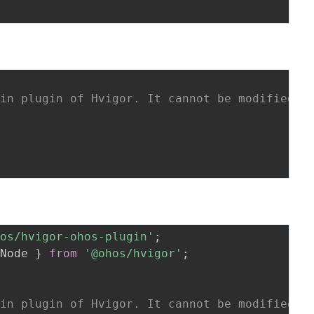
-in plugin of Hvigor. It cannot be modified. 
hos/hvigor-ohos-plugin'
;
rNode 
}
from
'@ohos/hvigor'
;
-in plugin of Hvigor. It cannot be modified. 