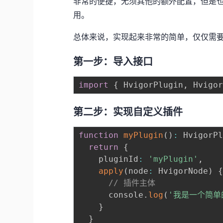
非常的便捷，无须其他的额外配置，但是
用。
总体来说，实现起来非常的简单，仅仅需
第一步：导入接口
import
{
 HvigorPlugin
,
 Hvigo
第二步：实现自定义插件
function
myPlugin
(
)
:
 HvigorP
return
{
    pluginId
:
'myPlugin'
,
apply
(
node
:
 HvigorNode
)
// 插件主体
      console
.
log
(
'我是一个简单
}
}