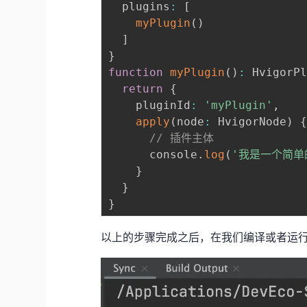
  plugins
:
[
myPlugin
(
)
]
}
function
myPlugin
(
)
:
 HvigorP
return
{
    pluginId
:
'myPlugin'
,
apply
(
node
:
 HvigorNode
)
// 插件主体
      console
.
log
(
'我是一个简单
}
}
}
以上的步骤完成之后，在我们编译或者运