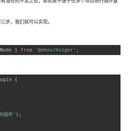
也有潜在的不足之处，那就是不便于在多个项目进行插件复
要三步，我们就可以实现。
rNode 
}
from
'@ohos/hvigor'
;
lugin 
{
{
的插件'
)
;