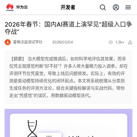
开发者
返
2026年春节：国内AI赛道上演罕见“超级入口争
回
夺战”
霍格沃兹测试学社
2026/02/04
1.2k+
举
报
【摘要】 当大模型完成微调后，如何科学地评估其效果，而非
仅凭主观感觉判断“好不好”？许多人将大量精力投入调参，却在
个
评测环节仅凭直觉，导致上线后问题频发。实际上，有效的评
测是驱动模型持续优化的闭环起点。本文将系统梳理从分类到
我
人
生成任务的评测方法论，结合关键指标解读与实战代码，带你
走出“凭感觉”的误区，用数据驱动模型迭代。
的
主
开
页
发