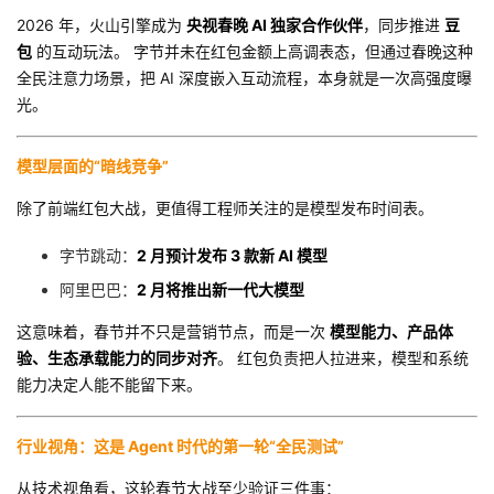
2026 年，火山引擎成为
央视春晚 AI 独家合作伙伴
，同步推进
豆
包
的互动玩法。 字节并未在红包金额上高调表态，但通过春晚这种
全民注意力场景，把 AI 深度嵌入互动流程，本身就是一次高强度曝
光。
模型层面的“暗线竞争”
除了前端红包大战，更值得工程师关注的是模型发布时间表。
字节跳动：
2 月预计发布 3 款新 AI 模型
阿里巴巴：
2 月将推出新一代大模型
这意味着，春节并不只是营销节点，而是一次
模型能力、产品体
验、生态承载能力的同步对齐
。 红包负责把人拉进来，模型和系统
能力决定人能不能留下来。
行业视角：这是 Agent 时代的第一轮“全民测试”
从技术视角看，这轮春节大战至少验证三件事：