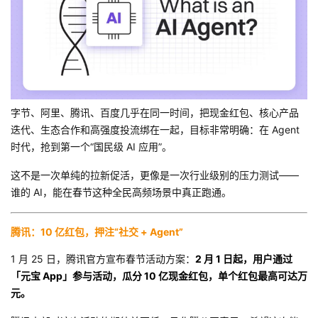
者
我
的
我
字节、阿里、腾讯、百度几乎在同一时间，把现金红包、核心产品
博
的
我
迭代、生态合作和高强度投流绑在一起，目标非常明确：在 Agent
时代，抢到第一个“国民级 AI 应用”。
客
论
的
我
这不是一次单纯的拉新促活，更像是一次行业级别的压力测试——
谁的 AI，能在春节这种全民高频场景中真正跑通。
坛
圈
的
我
子
直
的
我
腾讯：10 亿红包，押注“社交 + Agent”
1 月 25 日，腾讯官方宣布春节活动方案：
2 月 1 日起，用户通过
我
播
活
的
「元宝 App」参与活动，瓜分 10 亿现金红包，单个红包最高可达万
元。
我
动
关
的