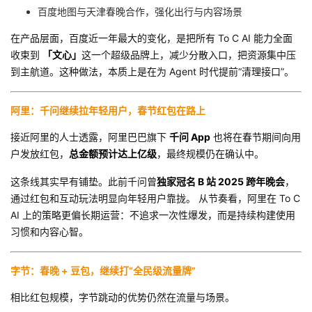
持
建
证
实
的
百度地图与天津春晚合作，强化出行与内容场景
在产品层面，百度近一年最大的变化，是把所有 To C AI 能力全面
议
验
收
收束到
「文心」
这一个超级品牌上，减少分散入口，把资源集中压
到主航道。这种做法，本质上是在为 Agent 时代提前“清理接口”。
藏
阿里：千问继续拉年轻用户，春节红包在路上
接近阿里的人士透露，阿里巴巴旗下
千问 App
也将在春节期间向用
户发放红包，
总金额预计达上亿级
，最终规模仍在确认中。
这条线其实早有铺垫。此前千问曾
独家冠名 B 站 2025 跨年晚会
，
通过红包和互动玩法明显向年轻用户靠拢。 从节奏看，阿里在 To C
AI 上的策略更偏长期运营：不追求一次性爆发，而是持续构建使用
习惯和内容心智。
字节：春晚 + 豆包，继续打“全民级流量牌”
相比红包规模，字节跳动的优势仍然在流量与场景。