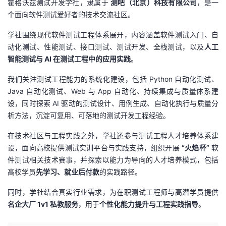
霍格沃兹测试开发学社，隶属于
测吧（北京）科技有限公司
，是一
个面向软件测试爱好者的技术交流社区。
学社围绕现代软件测试工程体系展开，内容涵盖软件测试入门、自
动化测试、性能测试、接口测试、测试开发、全栈测试，以及
人工
智能测试与 AI 在测试工程中的应用实践
。
我们关注测试工程能力的系统化建设，包括 Python 自动化测试、
Java 自动化测试、Web 与 App 自动化、持续集成与质量体系建
设，同时探索 AI 驱动的测试设计、用例生成、自动化执行与质量分
析方法，沉淀可复用、可落地的测试开发工程经验。
在技术社区与工程实践之外，学社还参与测试工程人才培养体系建
设，面向高校提供
测试实训平台
与实践支持，组织开展
“火焰杯”
软
件测试相关技术赛事
，并探索以能力为导向的人才培养模式，包括
高校学员
先学习、就业后付款
的实践路径。
同时，学社结合真实行业需求，为在职测试工程师与高潜学员提供
名企大厂 1v1 私教服务
，用于
个性化能力提升与工程实践指导
。