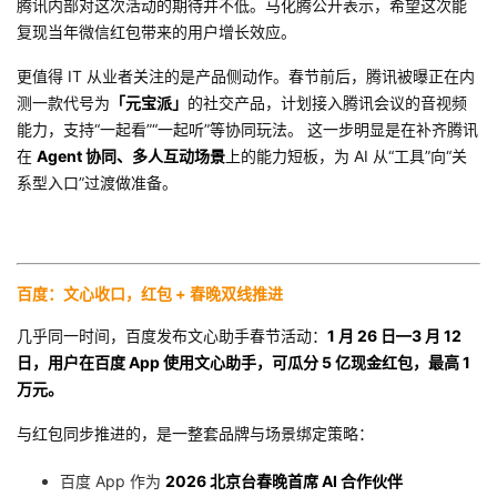
腾讯内部对这次活动的期待并不低。马化腾公开表示，希望这次能
我
注
的
开
复现当年微信红包带来的用户增长效应。
更值得 IT 从业者关注的是产品侧动作。春节前后，腾讯被曝正在内
的
Programs
发
测一款代号为
「元宝派」
的社交产品，计划接入腾讯会议的音视频
能力，支持“一起看”“一起听”等协同玩法。 这一步明显是在补齐腾讯
支
者
在
Agent 协同、多人互动场景
上的能力短板，为 AI 从“工具”向“关
系型入口”过渡做准备。
持
学
我
堂
百度：文心收口，红包 + 春晚双线推进
的
我
我
几乎同一时间，百度发布文心助手春节活动：
1 月 26 日—3 月 12
技
的
的
我
日，用户在百度 App 使用文心助手，可瓜分 5 亿现金红包，最高 1
万元。
术
云
课
的
我
与红包同步推进的，是一整套品牌与场景绑定策略：
支
声
程
认
的
我
百度 App 作为
2026 北京台春晚首席 AI 合作伙伴