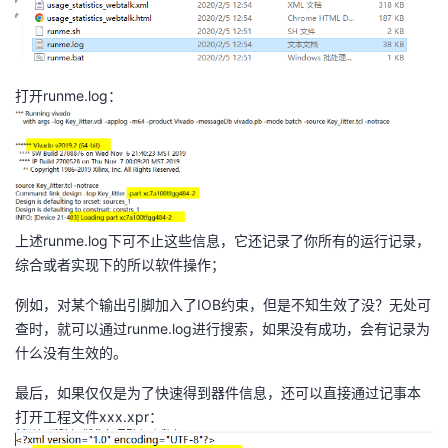
我
注
的
开
的
Programs
发
打开runme.log：
支
者
持
学
我
堂
上述runme.log下可不止这些信息，它还记录了你所有的运行记录，
综合或者实现下的所以软件操作；
的
我
我
例如，对某个输出引脚加入了IOB约束，但是不知生效了没？无处可
技
的
的
我
查时，就可以通过runme.log进行搜索，如果没有成功，会有记录为
什么没有生效的。
术
云
课
的
我
最后，如果仅仅是为了快速得到器件信息，还可以直接通过记事本
支
声
程
认
的
我
打开工程文件xxx.xpr：