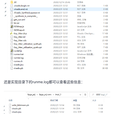
者
我
的
我
博
的
我
客
论
的
我
坛
圈
的
我
还是实现目录下的runme.log都可以查看这些信息：
子
直
的
我
我
播
活
的
我
动
关
的