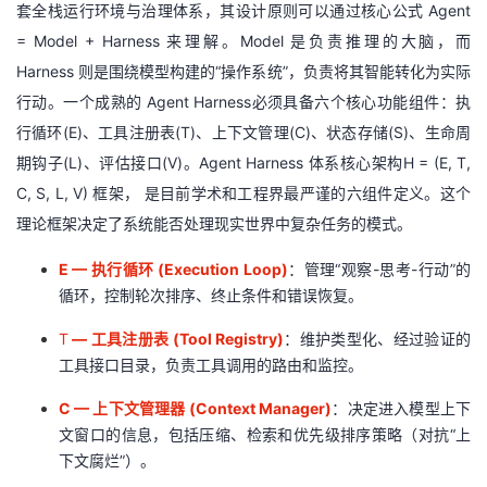
套全栈运行环境与治理体系，其设计原则可以通过核心公式 Agent
议
注
验
收
= Model + Harness 来理解。Model 是负责推理的大脑，而
Harness 则是围绕模型构建的“操作系统”，负责将其智能转化为实际
藏
行动。一个成熟的 Agent Harness必须具备六个核心功能组件：执
行循环(E)、工具注册表(T)、上下文管理(C)、状态存储(S)、生命周
期钩子(L)、评估接口(V)。Agent Harness 体系核心架构H = (E, T,
C, S, L, V) 框架， 是目前学术和工程界最严谨的六组件定义。这个
理论框架决定了系统能否处理现实世界中复杂任务的模式。
E —
执行循环 (Execution Loop)
：管理“观察-思考-行动”的
循环，控制轮次排序、终止条件和错误恢复。
T
—
工具注册表 (Tool Registry)
：维护类型化、经过验证的
工具接口目录，负责工具调用的路由和监控。
C —
上下文管理器 (Context Manager)
：决定进入模型上下
文窗口的信息，包括压缩、检索和优先级排序策略（对抗“上
下文腐烂”）。