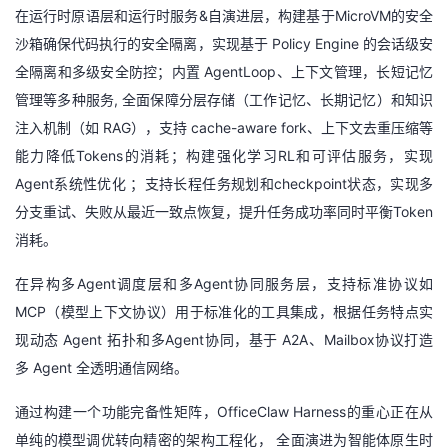
在运行时原语层和运行时服务&自演进层，构建基于MicroVM的安全
沙箱确保代码执行的安全隔离，实现基于 Policy Engine 的会话级安
全隔离和多级安全防控；内置 AgentLoop、上下文管理，长短记忆
管理等多种服务, 全面保障分层存储（工作记忆、长期记忆）和知识
注入机制（如 RAG），支持 cache-aware fork、上下文去重压缩等
能力降低Tokens的消耗；构建强化学习RL和可评估服务，实现
Agent系统性优化 ；支持长程任务规划和checkpoint状态，实现多
分支重试、失败从最近一致点恢复，提升任务成功率同时平衡Token
消耗。
在异构多Agent调度层和多Agent协同服务层，支持标准协议如
MCP（模型上下文协议）用于标准化的工具集成，根据任务特点实
现动态 Agent 拓扑和多Agent协同，基于 A2A、Mailbox协议打造
多 Agent 全透明通信网络。
通过构建一个功能完备性矩阵，OfficeClaw Harness的重心正在从
单纯的模型调优转向精密的架构工程化， 全面演进为智能体原生时