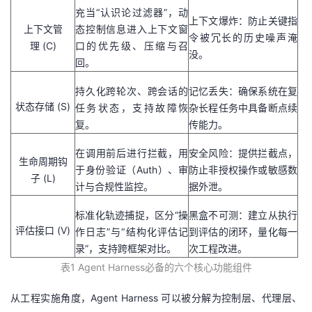
充当“认识论过滤器”，动
上下文爆炸：防止关键指
上下文管
态控制信息进入上下文窗
令被冗长的历史噪声淹
理 (C)
口的优先级、压缩与召
没。
回。
持久化跨轮次、跨会话的
记忆丢失：确保系统在复
状态存储 (S)
任务状态，支持故障恢
杂长程任务中具备断点续
复。
传能力。
在调用前后进行拦截，用
安全风险：提供拦截点，
生命周期钩
于身份验证（Auth）、审
防止非授权操作或敏感数
子 (L)
计与合规性监控。
据外泄。
标准化轨迹捕捉，区分“操
黑盒不可测：建立从执行
评估接口 (V)
作日志”与“结构化评估记
到评估的闭环，量化每一
录”，支持跨框架对比。
次工程改进。
表
1 Ag
ent
Harn
ess
必备的
六个核心功能组件
从工程实施角度，Agent Harness 可以被分解为控制层、代理层、