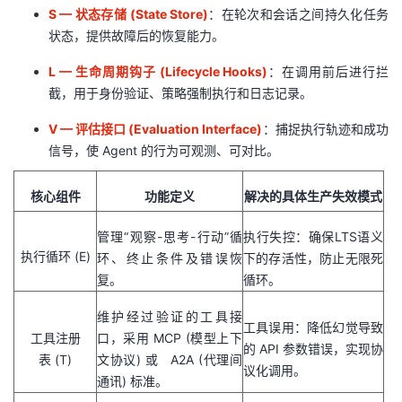
S —
状态存储 (State Store)
：在轮次和会话之间持久化任务
状态，提供故障后的恢复能力。
L —
生命周期钩子 (Lifecycle Hooks)
：在调用前后进行拦
截，用于身份验证、策略强制执行和日志记录。
V —
评估接口 (Evaluation Interface)
：捕捉执行轨迹和成功
信号，使 Agent 的行为可观测、可对比。
核心组件
功能定义
解决的具体生产失效模式
管理“观察-思考-行动”循
执行失控：确保LTS语义
执行循环 (E)
环、终止条件及错误恢
下的存活性，防止无限死
复。
循环。
维护经过验证的工具接
工具误用：降低幻觉导致
工具注册
口，采用 MCP (模型上下
的 API 参数错误，实现协
表 (T)
文协议) 或 A2A (代理间
议化调用。
通讯) 标准。