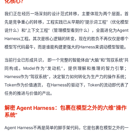
化核心？
的
Programs
发
者
我们正在经历一场深刻的设计范式转移，主要体现为两个层面。首
先是竞争重心的转移，工程实践已从早期的“提示词工程”（优化模型
支
者
我
说什么）和“上下文工程”（管理模型看到什么），全面进化为Agent
持
Harness工程。其次是核心逻辑的转变，现在的胜负不再仅仅是哪个
学
的
我
模型写代码最牛，而是谁能构建更强大的Harness来调动模型智能。
我
堂
博
的
我
当前行业已形成共识， 即一个完整的智能体由“大脑”和“驾驭系统”共
的
我
客
论
的
我
同构成。Model作为“发动机”，提供理解和推理的智力引擎；
我
Harness作为“驾驭系统”，决定智力如何转化为生产力的操作系统；
技
的
坛
圈
的
我
的
我
Token作为价值通货， 在Harness的驱动下，Token的流动即代表了
任务的推进与价值的产出。
术
云
子
直
的
我
课
的
我
解密 Agent Harness：包裹在模型之外的六维“操作
支
声
播
活
的
程
认
的
我
系统”
持
建
动
关
证
实
的
Agent Harness不再是简单的脚手架代码，它是包裹在模型之外的一