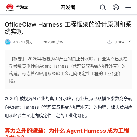
开发者
返
OfficeClaw Harness 工程框架的设计原则和系
回
统实现
AGENT魔方
2026/05/09
3.3k+
举
报
【摘要】 2026年被视为AI产业的真正分水岭，行业焦点已从模
型参数竞争转向Agent Harness（代理驾驭系统/执行外壳）的
个
构建，标志着AI应用从经验主义走向确定性工程的工业化阶
段。
我
人
2026年被视为AI产业的真正分水岭，行业焦点已从模型参数竞争转
我
的
主
向Agent Harness（代理驾驭系统/执行外壳）的构建，标志着AI应
用从经验主义走向确定性工程的工业化阶段。
我
的
开
页
算力之外的壁垒：为什么 Agent Harness 成为工程
我
的
开
发