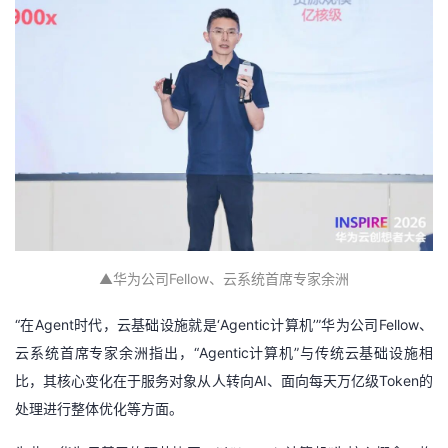
持
建
证
实
的
议
验
收
藏
▲
华为公司Fellow、云系统首席专家余洲
“在Agent时代，云基础设施就是‘Agentic计算机’”华为公司Fellow、
云系统首席专家余洲指出，“Agentic计算机”与传统云基础设施相
比，其核心变化在于服务对象从人转向AI、面向每天万亿级Token的
处理进行整体优化等方面。