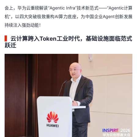
会上，华为云重磅解读“Agentic Infra”技术新范式——“Agentic计算
者
机”，以四大突破极致重构AI算力底座，为中国企业Agent创新发展
持续注入强劲动能！
我
▍
云计算跨入Token工业时代，基础设施面临范式
的
我
跃迁
博
的
我
客
论
的
我
坛
圈
的
我
子
直
的
我
我
播
活
的
我
动
关
的