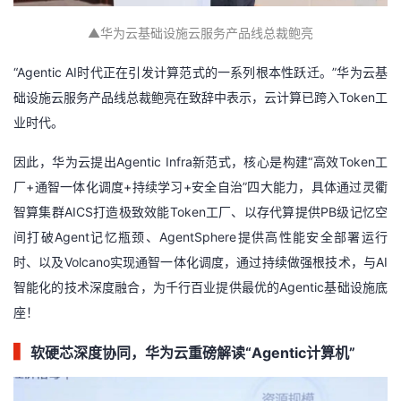
我
注
的
开
▲
华为云基础设施云服务产品线总裁鲍亮
的
Programs
发
“Agentic AI时代正在引发计算范式的一系列根本性跃迁。”华为云基
础设施云服务产品线总裁鲍亮在致辞中表示，云计算已跨入Token工
支
者
业时代。
持
学
因此，华为云提出Agentic Infra新范式，核心是构建“高效Token工
厂+通智一体化调度+持续学习+安全自治”四大能力，具体通过灵衢
我
堂
智算集群AICS打造极致效能Token工厂、以存代算提供PB级记忆空
间打破Agent记忆瓶颈、AgentSphere提供高性能安全部署运行
的
我
我
时、以及Volcano实现通智一体化调度，通过持续做强根技术，与AI
技
的
的
我
智能化的技术深度融合，为千行百业提供最优的Agentic基础设施底
座！
术
云
课
的
我
▍
软硬芯深度协同，华为云重磅解读“Agentic计算机”
支
声
程
认
的
我