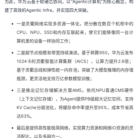
为此，华为云基于软硬芯协同，以“Agentic计算机”为核心概念，构
建了高效的Agentic Infra，并实现四大突破。
一是灵衢网络实现多资源一体化，把分散在数百个机柜中的
CPU、NPU、SSD和内存互联起来，使它们能够像同一台计
算机里的设备一样协同工作；
二是超节点规模和带宽持续演进。基于昇腾950，华为云发布
1024卡的灵衢智能计算集群（AICS），让算力提升2.6倍；
基于灵衢总线和弹性统一内存池，突破了大模型推理的内存墙
瓶颈，更灵活地支持万亿参数模型训推；
三是推出记忆存储解决方案AMS。依托NPU直通CMS硬件
（上下文记忆存储），为Agent提供PB级超大记忆空间，支持
KV Cache分层池化，将缓存命中率提升至95%，成本节省高
达63%。
最后是提供高性能极简网络，实现算力资源和网络IO资源的灵
活配比，以及多网合一。