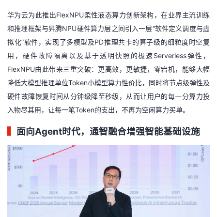
华为云为此推出FlexNPU柔性液态算力创新架构，在业界主流训练
和推理框架与昇腾NPU硬件算力层之间引入一层“软件定义调度与虚
拟化”软件，实现了多模型及PD推理共卡的算子级的细粒度时空复
用，硬件故障隔离以及基于透明快照的极速Serverless弹性，
FlexNPU由此带来三重突破：更高效，更敏捷，零宕机，能够大幅
降低大模型推理单位Token小模型算力性价比，同时将节点级弹性及
硬件故障恢复时间从分钟级降至秒级，从而让用户的每一分算力投
入物尽其用，让每一笔Token的支出，不再为空闲算力买单。
▍
面向Agent时代，通智融合增强智能基础设施