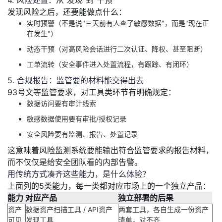
4. 风险处置：从"发现"到"干预"
持
建
证
实
的
发现风险之后，还要能
做点什么
：
实时预警（不是说"三天前有人查了敏感数据"，而是"现在正
议
验
收
在发生"）
动态干预（对高风险会话进行二次认证、降权、甚至阻断）
藏
工单流转（安全事件进入处置流程，有跟踪、有闭环）
5. 合规报告：监管要的材料能交得出去
93号文等监管要求，对
工具类环节
有明确规定：
数据访问要有审计线索
敏感数据使用要有审批/授权记录
安全风险要有监测、报告、处置记录
这意味着风险监测系统要能
输出符合监管要求的报告材料
，
而不仅仅是给安全团队看的内部告警。
用传统方式凑齐这些能力，是什么体验？
上面列的5类能力，每一类都对应市场上的一个独立产品：
能力
对应产品
独立部署的后果
资产
数据资产扫描工具 / API资产
两套工具，各自生成一份资产
可见
发现工具
清单，对不齐