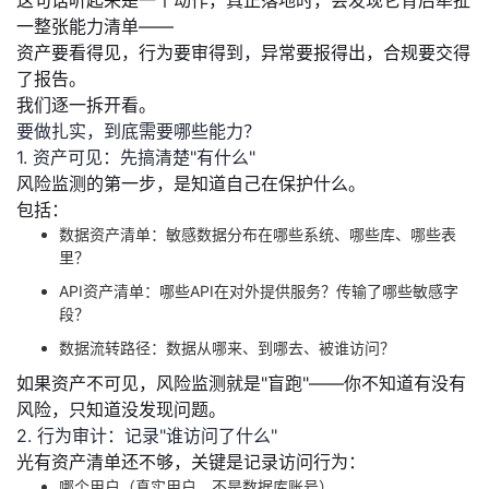
这句话听起来是一个动作，真正落地时，会发现它背后牵扯
一整张能力清单——
者
资产要看得见，行为要审得到，异常要报得出，合规要交得
了报告。
我
我们逐一拆开看。
要做扎实，到底需要哪些能力？
的
我
1. 资产可见：先搞清楚"有什么"
风险监测的第一步，是知道自己在保护什么。
博
的
我
包括：
数据资产清单
：敏感数据分布在哪些系统、哪些库、哪些表
客
论
的
我
里？
API资产清单
：哪些API在对外提供服务？传输了哪些敏感字
坛
圈
的
我
段？
数据流转路径
：数据从哪来、到哪去、被谁访问？
子
直
的
我
如果资产不可见，风险监测就是"盲跑"——你不知道有没有
我
播
活
的
风险，只知道没发现问题。
2. 行为审计：记录"谁访问了什么"
我
动
关
的
光有资产清单还不够，关键是
记录访问行为
：
哪个用户（真实用户，不是数据库账号）