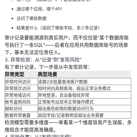
我
注
的
开
通过哪个应用、哪个API
访问了哪些数据
的
Programs
发
结果是什么（返回了哪些字段、多少条记录）
支
者
审计记录要能
溯源到真实用户
，而不仅仅是"某个数据库账
号执行了一条SQL"——后者在应用共用数据库账号的场景
持
学
下，基本无法定位责任人。
3. 异常检测：从"记录"到"发现风险"
我
有了审计记录，下一步是
堂
从中发现异常
：
异常类型
典型场景
的
我
异常时间访问
凌晨2点批量查询客户数据
我
异常频次访问
短时间内高频查询，超出正常业务模式
异常地域访问
异地登录，且设备指纹异常
技
的
的
我
账号盗用风险
正常账号出现非正常操作模式
越权访问
超出角色权限的数据访问行为
术
云
课
的
我
数据异常暴露
返回字段/记录数明显超出业务需要
检测模型需要
多维度
——单看某一个维度容易产生误报，多
支
声
程
认
的
我
维组合才能提高准确度。