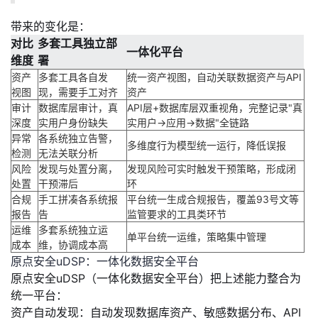
带来的变化是：
对比
多套工具独立部
一体化平台
维度
署
资产
多套工具各自发
统一资产视图，自动关联数据资产与API
视图
现，需要手工对齐
资产
审计
数据库层审计，真
API层+数据库层双重视角，完整记录"真
深度
实用户身份缺失
实用户→应用→数据"全链路
异常
各系统独立告警，
多维度行为模型统一运行，降低误报
检测
无法关联分析
风险
发现与处置分离，
发现风险可实时触发干预策略，形成闭
处置
干预滞后
环
合规
手工拼凑各系统报
平台统一生成合规报告，覆盖93号文等
报告
告
监管要求的工具类环节
运维
多套系统独立运
单平台统一运维，策略集中管理
成本
维，协调成本高
原点安全uDSP：一体化数据安全平台
原点安全uDSP（一体化数据安全平台）把上述能力整合为
统一平台：
资产自动发现
：自动发现数据库资产、敏感数据分布、API