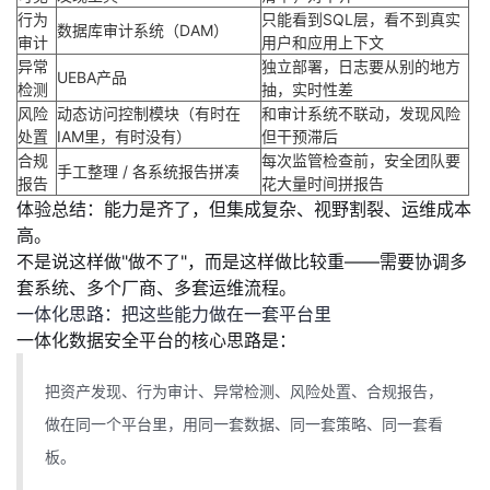
行为
只能看到SQL层，看不到真实
数据库审计系统（DAM）
审计
用户和应用上下文
异常
独立部署，日志要从别的地方
UEBA产品
检测
抽，实时性差
风险
动态访问控制模块（有时在
和审计系统不联动，发现风险
处置
IAM里，有时没有）
但干预滞后
合规
每次监管检查前，安全团队要
手工整理 / 各系统报告拼凑
报告
花大量时间拼报告
体验总结
：能力是齐了，但
集成复杂、视野割裂、运维成本
高
。
不是说这样做"做不了"，而是这样做
比较重
——需要协调多
套系统、多个厂商、多套运维流程。
一体化思路：把这些能力做在一套平台里
一体化数据安全平台的核心思路是：
把资产发现、行为审计、异常检测、风险处置、合规报告，
做在同一个平台里，用同一套数据、同一套策略、同一套看
板。