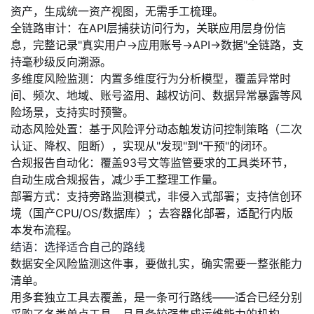
资产，生成统一资产视图，无需手工梳理。
全链路审计
：在API层捕获访问行为，关联应用层身份信
息，完整记录"真实用户→应用账号→API→数据"全链路，支
持毫秒级反向溯源。
多维度风险监测
：内置多维度行为分析模型，覆盖异常时
间、频次、地域、账号盗用、越权访问、数据异常暴露等风
险场景，支持实时预警。
动态风险处置
：基于风险评分动态触发访问控制策略（二次
认证、降权、阻断），实现从"发现"到"干预"的闭环。
合规报告自动化
：覆盖93号文等监管要求的工具类环节，
自动生成合规报告，减少手工整理工作量。
部署方式
：支持旁路监测模式，非侵入式部署；支持信创环
境（国产CPU/OS/数据库）；去容器化部署，适配行内版
本发布流程。
结语：选择适合自己的路线
数据安全风险监测这件事，要做扎实，确实需要一整张能力
清单。
用多套独立工具去覆盖，是一条可行路线——适合已经分别