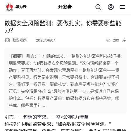
开发者
返
数据安全风险监测：要做扎实，你需要哪些能
回
力？
数安观察
2026/06/04
299
举
报
【摘要】 引言：一句话的需求，一整张的能力清单科技部门接
到监管要求："加强数据安全风险监测。"这句话听起来是一个
个
动作，真正落地时，会发现它背后牵扯一整张能力清单——资
产要看得见，行为要审得到，异常要报得出，合规要交得了报
我
人
告。我们逐一拆开看。要做扎实，到底需要哪些能力？1. 资产
可见：先搞清楚"有什么"风险监测的第一步，是知道自己在保
的
主
护什么。包括：数据资产清单：敏感数据分布在哪些系统、哪
些库、哪些表里？...
开
页
引言：一句话的需求，一整张的能力清单
科技部门接到监管要求："加强数据安全风险监测。"
发