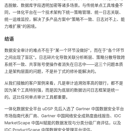
态脱敏、数据库字段透明加密等诸多场景。与传统单点工具堆叠不
同，一体化平台在一个技术架构下统一策略管理、统一日志关联、
统一运维监控，解决了多产品方案中"策略不一致、日志对不上、能
力难扩展"的困境。
结语
数据安全审计的难点不在于"某一个环节没做好"，而在于"各个环节
之间出现了盲区"。日志碎片化导致关联分析断层、策略分散导致跨
系统不一致、共享账号使操作者消失在日志中——这三个问题本质
上是架构层面的问题，不是补丁式的修补能解决的。
从我们接触的客户案例来看，凡是审计追溯效率高的银行，都不是
因为某个工具特别强，而是因为底层的数据访问日志框架是统一
的。这比任何单点审计工具都重要。
一体化数据安全平台 uDSP 先后入选了 Gartner 中国数据安全平台
市场指南代表厂商、Gartner 中国网络安全成熟度曲线报告、IDC
MarketScape 中国AI赋能的数据发现与分类分级厂商评估，以及
IDC ProductScape 中国数据安全管理平台评估。