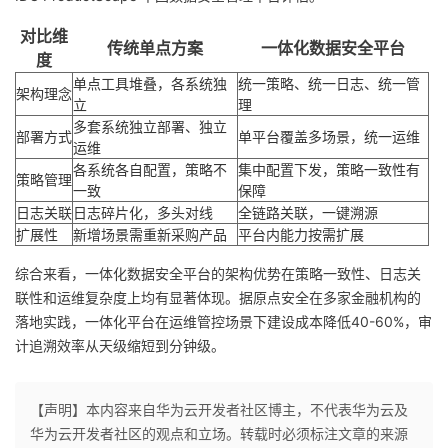
对比维
传统单点方案
一体化数据安全平台
度
单点工具堆叠，各系统独
统一策略、统一日志、统一管
架构理念
立
理
多套系统独立部署、独立
部署方式
单平台覆盖多场景，统一运维
运维
各系统各自配置，策略不
集中配置下发，策略一致性有
策略管理
一致
保障
日志关联
日志碎片化，多头对线
全链路关联，一键溯源
扩展性
新增场景需重新采购产品
平台内能力按需扩展
综合来看，一体化数据安全平台的架构优势在策略一致性、日志关
联性和运维复杂度上均有显著体现。据原点安全在多家金融机构的
落地实践，一体化平台在运维管控场景下建设成本降低40-60%，审
计追溯效率从天级缩短到分钟级。
【声明】本内容来自华为云开发者社区博主，不代表华为云及
华为云开发者社区的观点和立场。转载时必须标注文章的来源