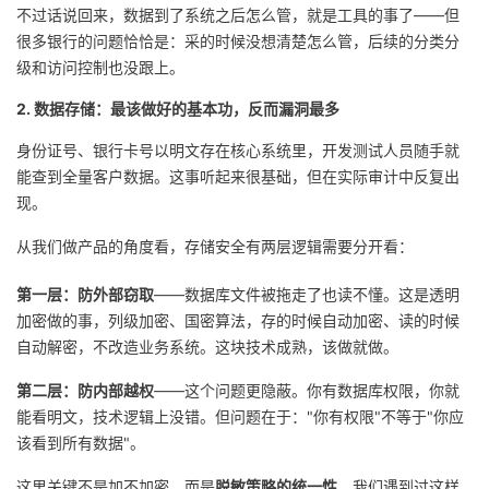
不过话说回来，数据到了系统之后怎么管，就是工具的事了——但
我
注
的
开
很多银行的问题恰恰是：采的时候没想清楚怎么管，后续的分类分
级和访问控制也没跟上。
的
Programs
发
2. 数据存储：最该做好的基本功，反而漏洞最多
支
者
身份证号、银行卡号以明文存在核心系统里，开发测试人员随手就
能查到全量客户数据。这事听起来很基础，但在实际审计中反复出
持
学
现。
我
堂
从我们做产品的角度看，存储安全有两层逻辑需要分开看：
的
我
我
第一层：防外部窃取
——数据库文件被拖走了也读不懂。这是透明
加密做的事，列级加密、国密算法，存的时候自动加密、读的时候
技
的
的
我
自动解密，不改造业务系统。这块技术成熟，该做就做。
第二层：防内部越权
——这个问题更隐蔽。你有数据库权限，你就
术
云
课
的
我
能看明文，技术逻辑上没错。但问题在于："你有权限"不等于"你应
该看到所有数据"。
支
声
程
认
的
我
这里关键不是加不加密，而是
脱敏策略的统一性
。我们遇到过这样