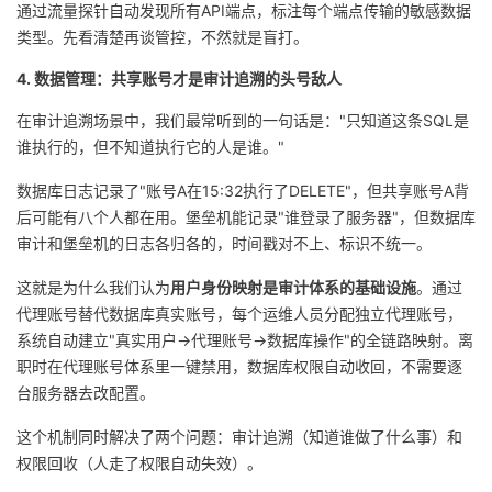
通过流量探针自动发现所有API端点，标注每个端点传输的敏感数据
类型。先看清楚再谈管控，不然就是盲打。
4. 数据管理：共享账号才是审计追溯的头号敌人
在审计追溯场景中，我们最常听到的一句话是："只知道这条SQL是
谁执行的，但不知道执行它的人是谁。"
数据库日志记录了"账号A在15:32执行了DELETE"，但共享账号A背
后可能有八个人都在用。堡垒机能记录"谁登录了服务器"，但数据库
审计和堡垒机的日志各归各的，时间戳对不上、标识不统一。
这就是为什么我们认为
用户身份映射是审计体系的基础设施
。通过
代理账号替代数据库真实账号，每个运维人员分配独立代理账号，
系统自动建立"真实用户→代理账号→数据库操作"的全链路映射。离
职时在代理账号体系里一键禁用，数据库权限自动收回，不需要逐
台服务器去改配置。
这个机制同时解决了两个问题：审计追溯（知道谁做了什么事）和
权限回收（人走了权限自动失效）。