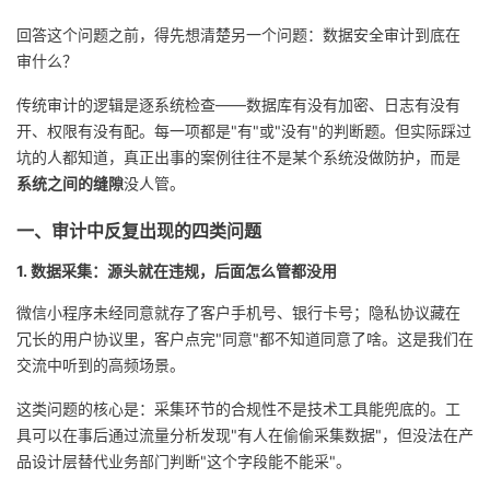
回答这个问题之前，得先想清楚另一个问题：数据安全审计到底在
者
审什么？
我
传统审计的逻辑是逐系统检查——数据库有没有加密、日志有没有
开、权限有没有配。每一项都是"有"或"没有"的判断题。但实际踩过
的
我
坑的人都知道，真正出事的案例往往不是某个系统没做防护，而是
系统之间的缝隙
没人管。
博
的
我
一、审计中反复出现的四类问题
客
论
的
我
1. 数据采集：源头就在违规，后面怎么管都没用
坛
圈
的
我
微信小程序未经同意就存了客户手机号、银行卡号；隐私协议藏在
冗长的用户协议里，客户点完"同意"都不知道同意了啥。这是我们在
子
直
的
我
交流中听到的高频场景。
我
播
活
的
这类问题的核心是：采集环节的合规性不是技术工具能兜底的。工
具可以在事后通过流量分析发现"有人在偷偷采集数据"，但没法在产
我
动
关
的
品设计层替代业务部门判断"这个字段能不能采"。