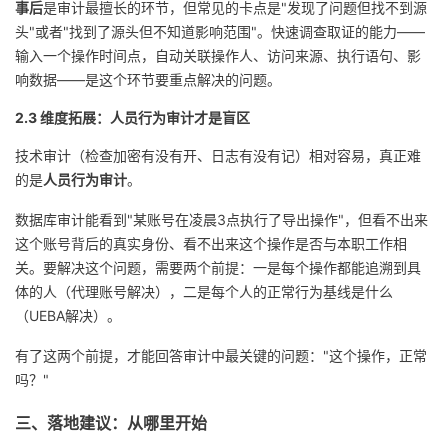
事后
是审计最擅长的环节，但常见的卡点是"发现了问题但找不到源
头"或者"找到了源头但不知道影响范围"。快速调查取证的能力——
输入一个操作时间点，自动关联操作人、访问来源、执行语句、影
响数据——是这个环节要重点解决的问题。
2.3 维度拓展：人员行为审计才是盲区
技术审计（检查加密有没有开、日志有没有记）相对容易，真正难
的是
人员行为审计
。
数据库审计能看到"某账号在凌晨3点执行了导出操作"，但看不出来
这个账号背后的真实身份、看不出来这个操作是否与本职工作相
关。要解决这个问题，需要两个前提：一是每个操作都能追溯到具
体的人（代理账号解决），二是每个人的正常行为基线是什么
（UEBA解决）。
有了这两个前提，才能回答审计中最关键的问题："这个操作，正常
吗？"
三、落地建议：从哪里开始