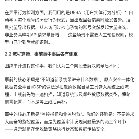
在异常行为检测方面，我们用的是UEBA（用户实体行为分析）：自
动学习每个账号的历史行为模式，当出现显著偏离时触发告警。凌
晨批量导出数据、从未访问过核心系统的账号突然发起大量查询、
非业务高峰期API请求量暴增——这些场景不需要人工预设规则，模
型自己学到后就能识别。
2.2 流程穿透：事前事中事后各有侧重
围绕审计流程这件事，我们认为三个阶段要解决的矛盾不同：
事前
的核心矛盾是"不知道新系统带进来什么数据"。原点安全一体化
数据安全平台uDSP的做法是把敏感数据目录工具嵌入系统上线流
程，上线前先跑一遍扫描，知道系统涉及哪些敏感数据类型，策略
前置配置，而不是等上线后再补。
事中
的核心矛盾是"监控指标和业务脱节"。我们的经验是：不要追求
大而全的监控覆盖，而是先覆盖审计发现问题最多的两三个环节
——通常就是存储脱敏策略执行状态和数据传输安全。