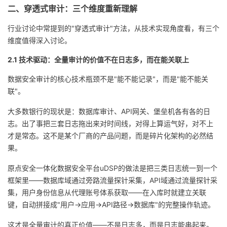
二、穿透式审计：三个维度重新理解
行业讨论中常提到的"穿透式审计"方法，从技术实现角度看，有三个
维度值得深入讨论。
2.1 技术驱动：全量审计的价值不在日志多，而在能关联上
数据安全审计的核心技术瓶颈不是"能不能记录"，而是"能不能关
联"。
大多数银行的现状是：数据库审计、API网关、堡垒机各有各的日
志。出了事把三套日志拖出来对时间线，对得上算运气好，对不上
才是常态。这不是某个厂商的产品问题，而是碎片化架构的必然结
果。
原点安全一体化数据安全平台uDSP的做法是把三类日志统一到一个
框架里——数据库域通过旁路流量探针采集，API域通过流量探针采
集，用户身份信息从代理账号体系获取——在入库时就建立关联
键，自动拼接成"用户→应用→API路径→数据库"的完整操作轨迹。
这才是全量审计的真正价值——不是日志多，而是日志能串起来。