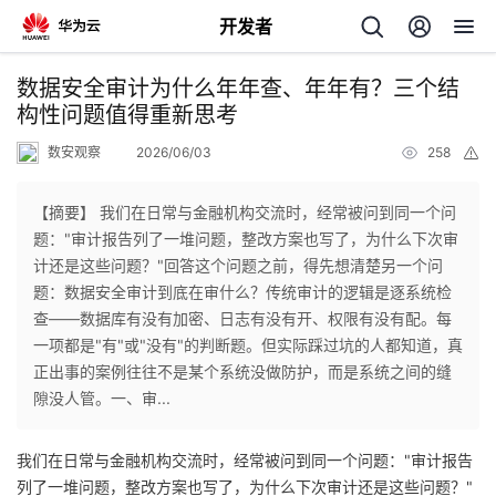
开发者
返
数据安全审计为什么年年查、年年有？三个结
回
构性问题值得重新思考
数安观察
2026/06/03
258
举
报
【摘要】 我们在日常与金融机构交流时，经常被问到同一个问
题："审计报告列了一堆问题，整改方案也写了，为什么下次审
个
计还是这些问题？"回答这个问题之前，得先想清楚另一个问
题：数据安全审计到底在审什么？传统审计的逻辑是逐系统检
我
人
查——数据库有没有加密、日志有没有开、权限有没有配。每
一项都是"有"或"没有"的判断题。但实际踩过坑的人都知道，真
的
主
正出事的案例往往不是某个系统没做防护，而是系统之间的缝
隙没人管。一、审...
开
页
我们在日常与金融机构交流时，经常被问到同一个问题："审计报告
发
列了一堆问题，整改方案也写了，为什么下次审计还是这些问题？"