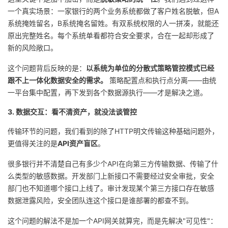
持
建
证
实
的
一个真实场景：一家银行的两个业务系统都做了客户姓名脱敏，但A
系统掩姓留名，B系统掩名留姓。有双系统权限的人一拼凑，就能还
议
验
收
原出完整姓名。每个系统单看都符合安全要求，合在一起却形成了
新的风险敞口。
藏
这个问题背后反映的是：
以系统为单位的分散式策略管控模式已经
跟不上一体化数据安全的需求。
策略配置点和执行点分离——由统
一平台集中配置，再下发到各个数据源执行——才是解决之道。
3. 数据交互：看不清资产，就没法谈管控
传输环节的问题，我们看到的除了HTTP明文传输这种基础问题外，
更值得关注的是
API资产盲区
。
很多银行并不清楚自己有多少个API在向第三方传输数据、传输了什
么类型的敏感数据。开发部门上新接口不需要经过安全审批，安全
部门也不知道哪个接口上线了。审计发现某个第三方接口存在敏感
数据泄露风险，安全团队连这个接口是谁部署的都查不到。
这个问题的解法不是加一个API网关就算完，而是先解决"可见性"：