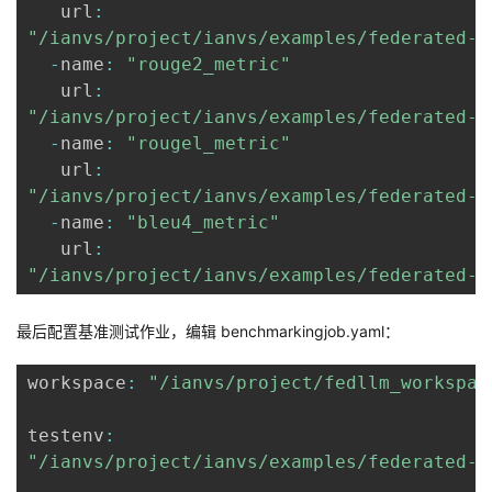
   url
:
"/ianvs/project/ianvs/examples/federated-l
-
name
:
"rouge2_metric"
   url
:
"/ianvs/project/ianvs/examples/federated-l
-
name
:
"rougel_metric"
   url
:
"/ianvs/project/ianvs/examples/federated-l
-
name
:
"bleu4_metric"
   url
:
"/ianvs/project/ianvs/examples/federated-l
最后配置基准测试作业，编辑
benchmarkingjob.yaml
：
workspace
:
"/ianvs/project/fedllm_workspac
testenv
:
"/ianvs/project/ianvs/examples/federated-l