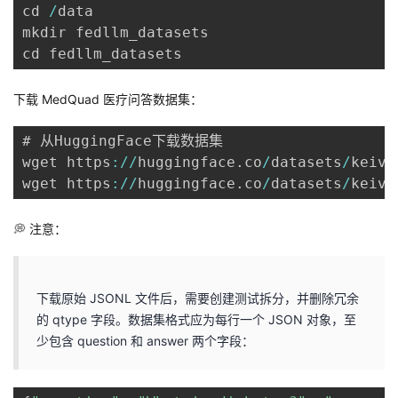
cd 
/
data

mkdir fedllm_datasets

下载
MedQuad
医疗问答数据集：
# 从HuggingFace下载数据集

wget https
:
/
/
huggingface
.
co
/
datasets
/
keiva
wget https
:
/
/
huggingface
.
co
/
datasets
/
keiva
💭
注意：
下载原始 JSONL 文件后，需要创建测试拆分，并删除冗余
的 qtype 字段。数据集格式应为每行一个 JSON 对象，至
少包含 question 和 answer 两个字段：