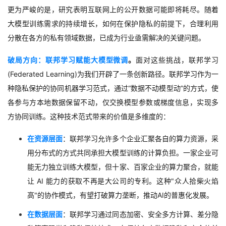
更为严峻的是，
研究表明
互联网上的公开数据可能即将耗尽
。随着
大模型训练需求的持续增长，
如何在保护隐私的前提下，
合理利用
分散在各方的私有领域数据，
已成为行业亟需解决的关键问题。
破局方向
：
联邦学习赋能大模型微调
。
面对这些挑战，
联邦学习
(Federated Learning)
为我们开辟了一条创新路径。
联邦学习作为一
种隐私保护的协同机器学习范式，通过
“
数据不动模型动
”
的方式，使
各参与方本地数据保留不动，仅交换模型参数或梯度信息，实现多
方协同训练。
这种技术范式带来的价值是多维度的：
在资源层面
：
联
邦学习允许多个企业汇聚各自的算力资源，
采
用分布式的方式共同承担大模型训练的计算负担。一家企业可
能无力独立训练大模型，
但十家、百家企业的算力聚合，
就能
让
AI
能力的获取不再是大公司的专利。这种
"
众人拾柴火焰
高
"
的协作模式，
有望打破算力垄断，
推动
AI
的普惠化发展。
在数据层面
：
联邦学习通过同态加密、安全多方计算、差分隐