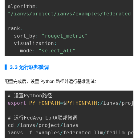
algorithm
:
"/ianvs/project/ianvs/examples/federated-l
rank
:
  sort_by
:
"rouge1_metric"
  visualization
:
    mode
:
"select_all"
▍3
.3
运行联邦微调
配置完成后，设置
Python
路径并运行基准测试：
export
PYTHONPATH
=
$
PYTHONPATH
:
/
ianvs
/
proje
# 运行FedAvg
-
LoRA联邦微调

cd 
/
ianvs
/
project
/
ianvs

ianvs 
-
f examples
/
federated
-
llm
/
fedllm
-
pef