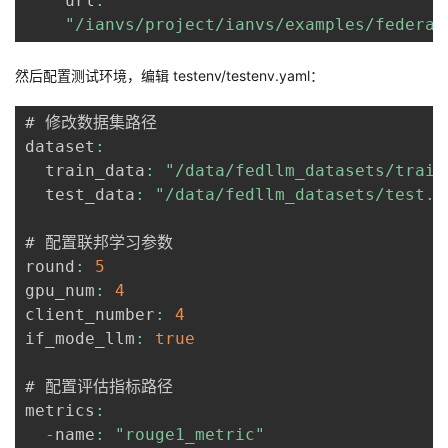
    url
:
"/ianvs/project/ianvs/examples/federat
然后配置测试环境，编辑
testenv/testenv.yaml
：
# 修改数据集路径

dataset
:
  train_data
:
"/data/fedllm_datasets/train
  test_data
:
"/data/fedllm_datasets/test.j
# 配置联邦学习参数

round
:
5
gpu_num
:
4
client_number
:
4
if_mode_llm
:
true
# 配置评估指标路径

metrics
:
-
name
:
"rouge1_metric"