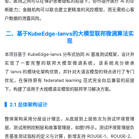
型，
医院之间可以在保护患者隐私的前提下，
协作提升医疗
AI
的诊
断能力；
金融机构可以联合建立更精准的风控模型，
而无需担心客
户数据的泄露风险。
二、基于KubeEdge-Ianvs的大模型联邦微调算法实
现
本项目基于
KubeEdge-Ianvs
分布式协同
AI
基准测试框架，设计并
实现了一套完整的联邦大模型微调系统。该系统充分继承
了
Ianvs
的模块化架构优势，并针对大语言模型的特点进行了专门
优化，在保持原有
federated learning
范式完全向后兼容的前提
下，构建了适用于大规模语言模型的联邦学习解决方案。
▍
2.1
总体架构设计
整体架构采用分层设计理念，从底层到上层依次为测试环境管理
层、测试用例控制层和故事管理层，如图
1
所示。测试环境管理层负
责基准测试指标的定义与计算，新增支持
ROUGE-1
、
ROUGE-2
、