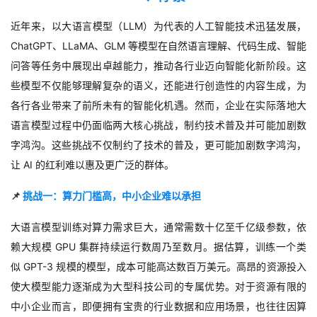
我
注
的
开
近年来，以大语言模型（
LLM
）为代表的人工智能技术迅猛发展，
ChatGPT
、
LLaMA
、
GLM
等模型在自然语言理解、代码生成、智能
的
Programs
发
问答等任务中展现出卓越能力，推动各行业迈向智能化新阶段
。这
支
者
些模型不仅能够理解复杂的语义，
还能进行创造性的内容生成，
为
各行各业带来了前所未有的智能化机遇。
然而，企业在实际落地大
持
学
语言模型过程中仍面临两大核心挑战，制约技术普及并可能加剧数
字鸿沟。
这些挑战不仅制约了技术的普及，
更可能加剧数字鸿沟，
我
堂
让
AI
的红利难以惠及更广泛的群体。
的
我
我
📌
挑战一：算力门槛高，中小企业难以承担
技
的
的
我
大语言模型训练对算力需求巨大，通常需数十亿至千亿级参数，依
赖大规模
GPU
集群持续运行数周乃至数月
。据估算，
训练一个类
术
云
课
的
我
似
GPT-3
规模的模型，
成本可能高达数百万美元。
高昂的资源投入
使大模型能力逐渐成为大型科技公司的专属优势
。对于资源有限的
支
声
程
认
的
我
中小企业而言，
即便拥有宝贵的行业数据和应用场景，
也往往因算