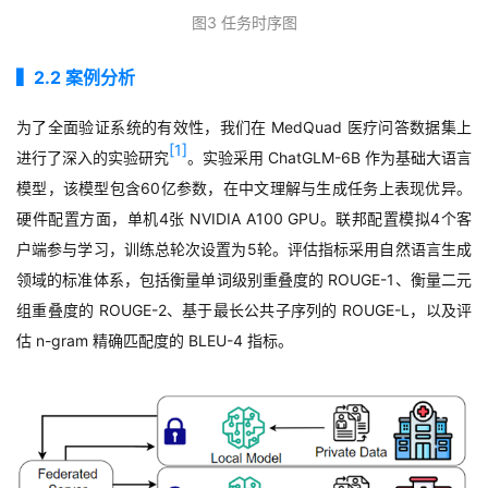
图
3
任务时序图
▍
2.2
案例分析
为了全面验证系统的有效性，我们在
MedQuad
医疗问答数据集上
[1]
进行了深入的实验研究
。实验采用
ChatGLM-6B
作为基础大语言
模型，该模型包含
60
亿参数，在中文理解与生成任务上表现优异。
硬件配置方面，单机
4
张
NVIDIA A100 GPU
。联邦配置模拟
4
个客
户端参与学习，训练总轮次设置为
5
轮。评估指标采用自然语言生成
领域的标准体系，包括衡量单词级别重叠度的
ROUGE-1
、衡量二元
组重叠度的
ROUGE-2
、基于最长公共子序列的
ROUGE-L
，以及评
估
n-gram
精确匹配度的
BLEU-4
指标。