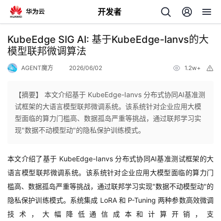
开发者
返
KubeEdge SIG AI: 基于KubeEdge-Ianvs的大
回
模型联邦微调算法
AGENT魔方
2026/06/02
1.2w+
举
报
【摘要】 本文介绍基于 KubeEdge-Ianvs 分布式协同AI基准测
试框架的大语言模型联邦微调系统。该系统针对企业应用大模
个
型面临的算力门槛高、数据孤岛严重等挑战，通过联邦学习实
现"数据不动模型动"的隐私保护训练模式。
我
人
本文介绍了基于
KubeEdge-Ianvs
分布式协同
AI
基准测试框架的大
的
主
语言模型联邦微调系统。该系统针对企业应用大模型面临的算力门
槛高、数据孤岛严重等挑战，通过联邦学习实现
"
数据不动模型动
"
的
开
页
隐私保护训练模式。系统集成
LoRA
和
P-Tuning
两种参数高效微调
发
技术，大幅降低通信成本和计算开销，支