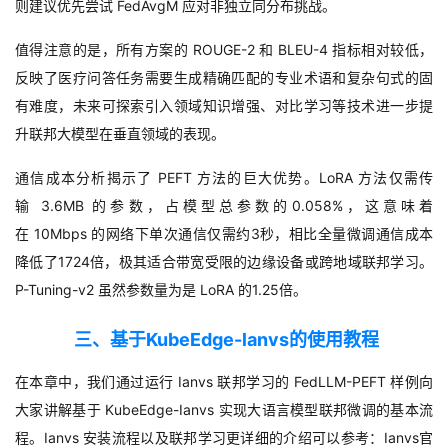
则建议优先尝试
FedAvgM
应对非独立同分布挑战。
值得注意的是，所有方案的
ROUGE-2
和
BLEU-4
指标相对较低，
反映了医疗问答任务需要生成精确匹配的专业术语和复杂句式的固
有难度，未来可探索引入领域知识增强、对比学习等技术进一步提
升联邦大模型在垂直领域的表现。
通信成本分析揭示了
PEFT
方法的巨大优势。
LoRA
方法仅需传
输
3.6MB
的参数，占模型总参数的
0.058%
，这意味着
在
10Mbps
的网络下单次通信仅需
约
3
秒
，相比全量微调通信成本
降低了
1724
倍
，极其适合带宽受限的边缘设备或跨地域联邦学习。
P-Tuning-v2
虽然参数量为是
LoRA
的
1.25
倍。
三、基于KubeEdge-lanvs的使用教程
在本章中，我们通过运行
Ianvs
联邦学习的
FedLLM-PEFT
样例向
大家讲解基于
KubeEdge-Ianvs
实现大语言模型联邦微调的基本流
程。
Ianvs
安装流程以及联邦学习更详细的介绍可以参考：
Ianvs
官