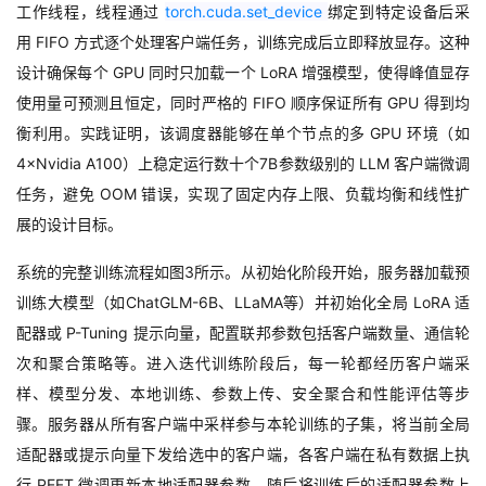
工作线程，线程通过
torch.cuda.set_device
绑定到特定设备后采
用
FIFO
方式逐个处理客户端任务，训练完成后立即释放显存。这种
设计确保每个
GPU
同时只加载一个
LoRA
增强模型，使得峰值显存
使用量可预测且恒定，同时严格的
FIFO
顺序保证所有
GPU
得到均
衡利用。实践证明，该调度器能够在单个节点的多
GPU
环境（如
4×Nvidia A100
）上稳定运行数十个
7B
参数级别的
LLM
客户端微调
任务，避免
OOM
错误，实现了固定内存上限、负载均衡和线性扩
展的设计目标。
系统的完整训练流程如图
3
所示。从初始化阶段开始，服务器加载预
训练大模型（如
ChatGLM-6B
、
LLaMA
等）并初始化全局
LoRA
适
配器或
P-Tuning
提示向量，配置联邦参数包括客户端数量、通信轮
次和聚合策略等。进入迭代训练阶段后，每一轮都经历客户端采
样、模型分发、本地训练、参数上传、安全聚合和性能评估等步
骤。服务器从所有客户端中采样参与本轮训练的子集，将当前全局
适配器或提示向量下发给选中的客户端，各客户端在私有数据上执
行
PEFT
微调更新本地适配器参数，随后将训练后的适配器参数上