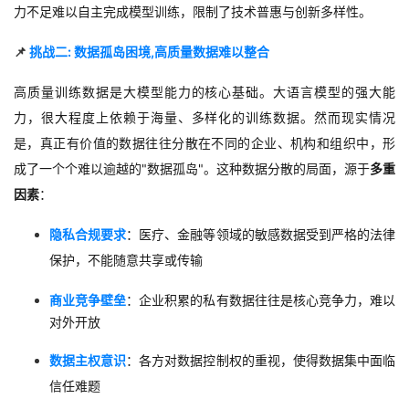
持
建
证
实
的
力不足难以自主完成模型训练，限制了技术普惠与创新多样性。
议
📌
挑战二
:
数据孤岛困境
,
高质量数据
难以整合
验
收
高质量训练数据是大模型能力的核心基础
。大语言模型的强大能
藏
力，
很大程度上依赖于海量、多样化的训练数据。然而现实情况
是，
真正有价值的数据往往分散在不同的企业、机构和组织中，
形
成了一个个难以逾越的
"
数据孤岛
"
。这种数据分散的局面，
源于
多重
因素
：
隐私合规要求
：
医疗、金
融等领域的敏感数据受到严格的法律
保护，
不能随意共享或传输
商业竞争壁垒
：
企业积累的私有数据往往是核心竞争力，
难以
对外开放
数据主权意识
：
各方对数据控制权的重视，
使得数据集中面临
信任难题