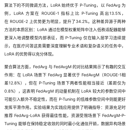
算法下的不同微调方法，
LoRA
始终优于
P-Tuning
，以
FedAvg
为
例，
LoRA
方案在
ROUGE-1
指标上比
P-Tuning
高出
13.5%
，
在
ROUGE-2
上优势更为明显，提升了
34.2%
。这种差异源于两种
方法的本质区别：
LoRA
通过在模型权重矩阵中注入低秩适配器能够
更深入地调整模型内部表征，而
P-Tuning
仅在输入层学习连续提
示，在医疗问答这类需要深度理解专业术语和复杂语义的任务中，
LoRA
的优势得以充分体现。
聚合算法方面，
FedAvg
与
FedAvgM
的对比结果揭示了有趣的交互
作用：在
LoRA
场景下
FedAvg
显著优于
FedAvgM
（
ROUGE-1
相
差
12.8%
），但在
P-Tuning
场景下两者性能相当接近（差距仅为
0.8%
），这表明
FedAvgM
的动量机制在
LoRA
较大的参数空间中
可能引入额外不稳定性，而在
P-Tuning
的低维参数空间中则能更好
发挥平滑作用。实验结果为实践应用提供了明确指导：资源充足时
推荐
FedAvg-LoRA
获得最佳性能，资源受限场景下
FedAvgM-P-
Tuning
能够在保持稳定收敛的同时最小化通信开销，数据异构场景