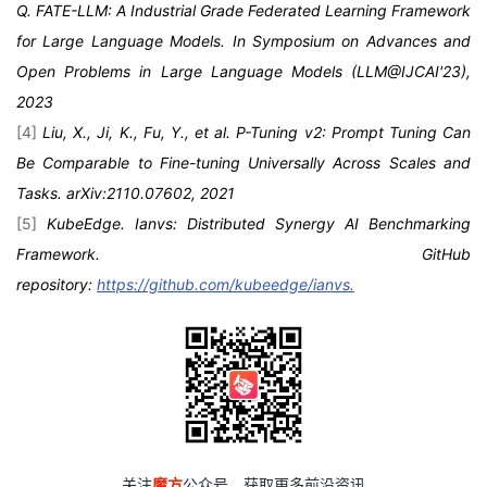
Q. FATE-LLM: A Industrial Grade Federated Learning Framework
for Large Language Models. In Symposium on Advances and
Open Problems in Large Language Models (LLM@IJCAI'23),
2023
[4]
Liu, X., Ji, K., Fu, Y., et al. P-Tuning v2: Prompt Tuning Can
Be Comparable to Fine-tuning Universally Across Scales and
Tasks. arXiv:2110.07602, 2021
[5]
KubeEdge. Ianvs: Distributed Synergy AI Benchmarking
Framework. GitHub
repository:
https://github.com/kubeedge/ianvs.
关注
魔方
公众号，获取更多前沿资讯