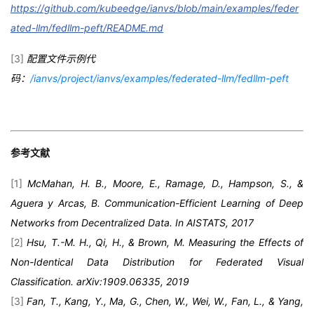
https://github.com/kubeedge/ianvs/blob/main/examples/feder
ated-llm/fedllm-peft/README.md
[3]
配置文件示例代
码：
/ianvs/project/ianvs/examples/federated-llm/fedllm-peft
参考文献
[1]
McMahan, H. B., Moore, E., Ramage, D., Hampson, S., &
Aguera y Arcas, B. Communication-Efficient Learning of Deep
Networks from Decentralized Data. In AISTATS, 2017
[2]
Hsu, T.-M. H., Qi, H., & Brown, M. Measuring the Effects of
Non-Identical Data Distribution for Federated Visual
Classification. arXiv:1909.06335, 2019
[3]
Fan, T., Kang, Y., Ma, G., Chen, W., Wei, W., Fan, L., & Yang,