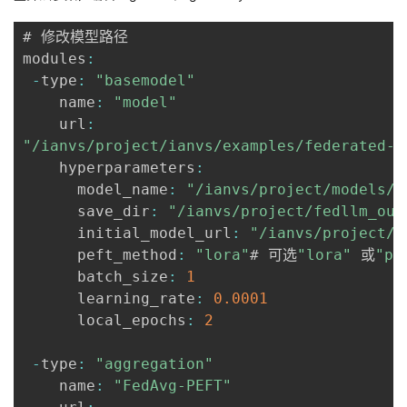
# 修改模型路径

modules
:
-
type
:
"basemodel"
    name
:
"model"
    url
:
"/ianvs/project/ianvs/examples/federated-l
    hyperparameters
:
      model_name
:
"/ianvs/project/models/c
      save_dir
:
"/ianvs/project/fedllm_out
      initial_model_url
:
"/ianvs/project/m
      peft_method
:
"lora"
# 可选
"lora"
 或
"pt
      batch_size
:
1
      learning_rate
:
0.0001
      local_epochs
:
2
-
type
:
"aggregation"
    name
:
"FedAvg-PEFT"