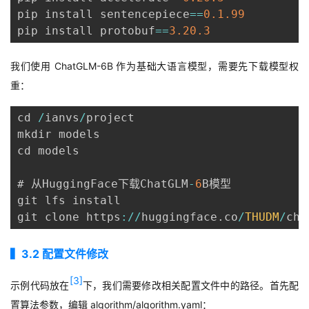
pip install sentencepiece
==
0.1
.99
pip install protobuf
==
3.20
.3
我们使用
ChatGLM-6B
作为基础大语言模型，需要先下载模型权
重：
cd 
/
ianvs
/
project

mkdir models

cd models

# 从HuggingFace下载ChatGLM
-
6
B模型

git lfs install

git clone https
:
/
/
huggingface
.
co
/
THUDM
/
cha
▍3
.2
配置文件修改
[3]
示例代码放在
下，我们需要修改相关配置文件中的路径。首先配
置算法参数，编辑
algorithm/algorithm.yaml
：