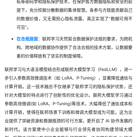
私等密码学和隐私保护技术，
在保护各方数据隐私和安全的前
提下，
充分挖掘分散数据的集体智慧。各参与方既能贡献自己
的数据价值，
又无需担心隐私泄露，
真正实现了
"
数据可用不
可见
"
。
在合规层面
：
联邦学习天然契合数据保护法规的要求，
为跨机
构、跨地域的数据协作提供了合法合规的技术方案，
让数据要
素的价值释放有了坚实的制度保障。
联邦学习与大语言模型结合形成联邦大模型学习（
FedLLM
），进一
步引入参数高效微调技术（如
LoRA
、
P-Tuning
），显著降低通信与
计算开销。
这一技术融合不仅继承了联邦学习的隐私保护优势，
还
针对大模型的特点进行了创新性的优化设计
。联邦大模型学习通过
参数高效微调
(
如
LoRA
、
P-Tuning)
等技术，
大幅降低了通信成本和
计算开销，
使得在联邦场景下训练和微调大模型成为可能。这为企
业提供了突破资源和数据瓶颈的可行方案，
更开启了
AI
协作发展的
新时代。
该方案使中小企业能够与行业领先者协同构建领域大模