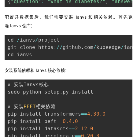
{
"question"
:
"What is diabetes?"
,
"answer"
配置好数据集后，我们需要安装
Ianvs
和相关依赖。首先克
隆
Ianvs
仓库：
cd 
/
ianvs
/
project

git clone https
:
/
/
github
.
com
/
kubeedge
/
ianv
安装系统依赖和
Ianvs
核心依赖：
# 安装Ianvs核心

sudo python setup
.
py install

# 安装
PEFT
相关依赖

pip install transformers
==
4.30
.0
pip install peft
==
0.4
.0
pip install datasets
==
2.12
.0
pip install accelerate
==
0.20
.3