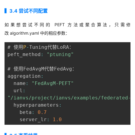
▍3
.4
尝试不同配置
如果想尝试不同的
PEFT
方法或聚合算法，只需修
改
algorithm.yaml
中的相应参数：
# 使用
P
-
Tuning代替LoRA：

peft_method
:
"ptuning"
# 使用FedAvgM代替FedAvg：

aggregation
:
  name
:
"FedAvgM-PEFT"
  url
:
"/ianvs/project/ianvs/examples/federated-l
  hyperparameters
:
    beta
:
0.7
    server_lr
:
1.0