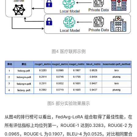
图4 医疗联邦示例
图
5
部分实验效果展示
从图
4
的排行榜可以看出，
FedAvg-LoRA
组合取得了最佳性能，在
所有评估指标上均位列第一，
ROUGE-1
达到
0.3283
，
ROUGE-2
为
0.0965
，
ROUGE-L
为
0.1907
，
BLEU-4
为
0.0525
。对比相同聚合