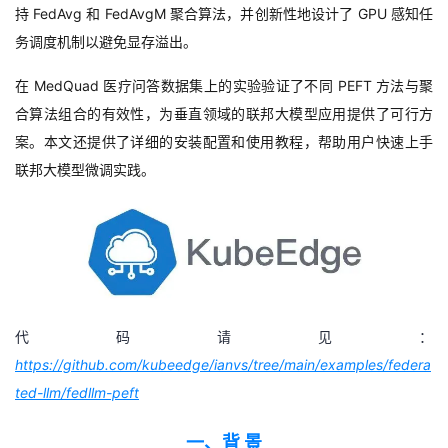
持
FedAvg
和
FedAvgM
聚合算法，并创新性地设计了
GPU
感知任
者
务调度机制以避免显存溢出。
我
在
MedQuad
医疗问答数据集上的实验验证了不同
PEFT
方法与聚
合算法组合的有效性，为垂直领域的联邦大模型应用提供了可行方
的
我
案。本文还
提供了详细的安装配置和使用教程
，帮助用户快速上手
联邦大模型微调实践。
博
的
我
客
论
的
我
坛
圈
的
我
子
直
的
我
代码请见：
https://github.com/kubeedge/ianvs/tree/main/examples/federa
我
播
活
的
ted-llm/fedllm-peft
我
动
关
的
一、背 景