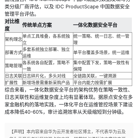
类分级厂商评估，以及 IDC ProductScape 中国数据安全
管理平台评估。
对比维
传统单点方案
一体化数据安全平台
度
单点工具堆叠，各系统独
统一策略、统一日志、统一管
架构理念
立
理
多套系统独立部署、独立
部署方式
单平台覆盖多场景，统一运维
运维
各系统各自配置，策略不
集中配置下发，策略一致性有
策略管理
一致
保障
日志关联
日志碎片化，多头对线
全链路关联，一键溯源
扩展性
新增场景需重新采购产品
平台内能力按需扩展
综合来看，一体化数据安全平台的架构优势在策略一致性、
日志关联性和运维复杂度上均有显著体现。据原点安全在多
家金融机构的落地实践，一体化平台在运维管控场景下建设
成本降低40-60%，审计追溯效率从天级缩短到分钟级。
【声明】本内容来自华为云开发者社区博主，不代表华为云及