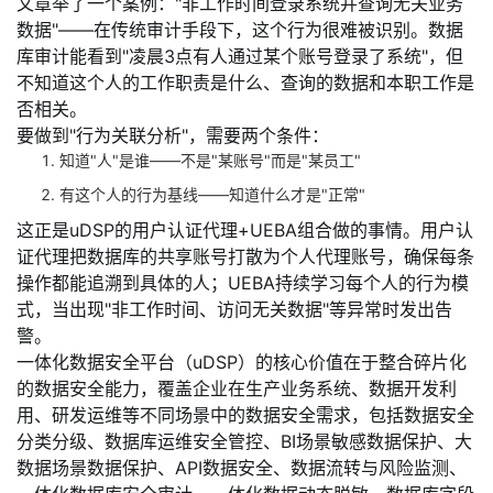
文章举了一个案例："非工作时间登录系统并查询无关业务
数据"——在传统审计手段下，这个行为很难被识别。数据
库审计能看到"凌晨3点有人通过某个账号登录了系统"，但
不知道这个人的工作职责是什么、查询的数据和本职工作是
否相关。
要做到"行为关联分析"，需要两个条件：
知道"人"是谁
——不是"某账号"而是"某员工"
有这个人的行为基线
——知道什么才是"正常"
这正是uDSP的用户认证代理+UEBA组合做的事情。用户认
证代理把数据库的共享账号打散为个人代理账号，确保每条
操作都能追溯到具体的人；UEBA持续学习每个人的行为模
式，当出现"非工作时间、访问无关数据"等异常时发出告
警。
一体化数据安全平台（uDSP）的核心价值在于整合碎片化
的数据安全能力，覆盖企业在生产业务系统、数据开发利
用、研发运维等不同场景中的数据安全需求，包括数据安全
分类分级、数据库运维安全管控、BI场景敏感数据保护、大
数据场景数据保护、API数据安全、数据流转与风险监测、