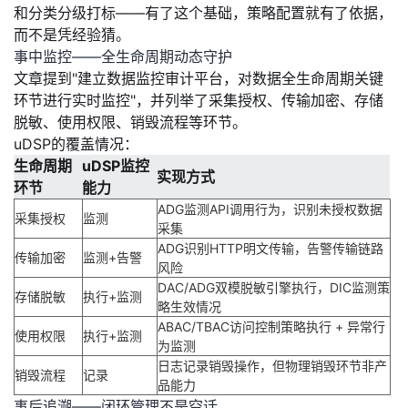
和分类分级打标——有了这个基础，策略配置就有了依据，
而不是凭经验猜。
事中监控——全生命周期动态守护
文章提到"建立数据监控审计平台，对数据全生命周期关键
环节进行实时监控"，并列举了采集授权、传输加密、存储
脱敏、使用权限、销毁流程等环节。
uDSP的覆盖情况：
生命周期
uDSP监控
实现方式
环节
能力
ADG监测API调用行为，识别未授权数据
采集授权
监测
采集
ADG识别HTTP明文传输，告警传输链路
传输加密
监测+告警
风险
DAC/ADG双模脱敏引擎执行，DIC监测策
存储脱敏
执行+监测
略生效情况
ABAC/TBAC访问控制策略执行 + 异常行
使用权限
执行+监测
为监测
日志记录销毁操作，但物理销毁环节非产
销毁流程
记录
品能力
事后追溯——闭环管理不是空话