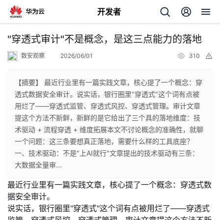
开发者
返
"穿透式审计"不是概念，是这三点能力的落地
回
数安观察
2026/06/01
310
举
报
【摘要】 最近行业里有一篇实践文章，核心提了一个概念：穿
透式数据安全审计。说实话，银行圈里"穿透式"这个词有点被
用烂了——穿透式监管、穿透式风控、穿透式管理。审计文章
个
提这个方法不新鲜，新鲜的是它给出了三个具的落地维度：技
术驱动 + 流程穿透 + 维度拓展本文不讨论概念的准确性，就聊
我
人
一个问题：这三条要想真正落地，需要什么样的工具底座？
一、技术驱动：不是"上AI就行"文章提出的技术驱动有三条：
我
的
主
大数据全量审...
最近行业里有一篇实践文章，核心提了一个概念：
穿透式数
我
的
开
页
据安全审计
。
说实话，银行圈里"穿透式"这个词有点被用烂了——穿透式
我
的
开
发