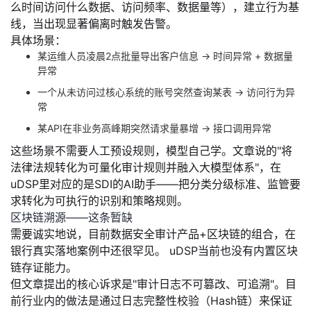
么时间访问什么数据、访问频率、数据量等），建立行为基
线，当出现显著偏离时触发告警。
具体场景：
某运维人员凌晨2点批量导出客户信息 → 时间异常 + 数据量
异常
一个从未访问过核心系统的账号突然查询某表 → 访问行为异
常
某API在非业务高峰期突然请求量暴增 → 接口调用异常
这些场景不需要人工预设规则，模型自己学。文章说的"将
法律法规转化为可量化审计规则并融入大模型体系"，在
uDSP里对应的是SDI的AI助手——把分类分级标准、监管要
求转化为可执行的识别和策略规则。
区块链溯源——这条暂缺
需要诚实地说，
目前数据安全审计产品+区块链的组合，在
银行真实落地案例中还很罕见。
uDSP当前也没有内置区块
链存证能力。
但文章提出的核心诉求是"审计日志不可篡改、可追溯"。目
前行业内的做法是通过日志完整性校验（Hash链）来保证