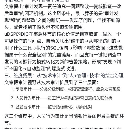
文章提出"审计发现—责任追究—问题整改—复核验证—改
后重审"的闭环机制。这个链条中，最卡脖子的是"审计发
现"和"问题整改"之间的断层——发现了问题，但找不到源
头，或者找到了源头但不知道影响范围。
uDSP的DIC在事后环节的核心价值是
调查取证
：输入一个
可疑操作的时间点，自动关联出"谁干的→从哪里访问的→
用了什么工具→执行的SQL语句→影响了哪些数据→这些数
据属于什么安全级别"的完整链条。而且支持一键把调查中
发现的可疑行为模式转化为新的告警策略，形成"发现→判
断→固化→自动监测"的螺旋式改进。
三、维度拓展：从"技术审计"到"人+管理+技术"的综合治理
文章把审计视野从技术审计扩展到了三个层面：
制度审计
——分类分级制度、权限管理流程、应急处置预案
人员行为审计
——员工行为与系统异常日志的关联分析
监管要求审计
——监管指标量化、横向比对
这三个维度中，
人员行为审计是当前银行最弱但最关键的环
节。