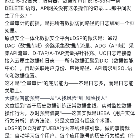
他在15:32登录了服务器，数据库审计说15:33有一条
议
注
验
收
DELETE
语句，API网关没有这条操作的记录……那中间发
生了什么？"
藏
全量审计的前提，是把所有数据访问路径的日志统到一个框
架里。
原点安全一体化数据安全平台uDSP的做法是：通过
DAC（数据库域）旁路采集数据库流量、ADG（API域）采
集API流量、D-TAP/A-TAP流量探针补充、UC日志连接器
接入云原生数据库日志——所有数据汇聚到DIC（数据智能
中心），自动关联用户身份、应用路径、API请求到SQL语
句和数据位置。
这才是"全量审计"的底层能力——不是日志多，而是日志能
关联上。
大模型智能预警——从"人找风险"到"风险找人"
文章提到"基于历史数据训练正常数据曲线，实时监控数据
操作行为，及时预警偏离"——这其实就是UEBA（用户实体
行为分析）的方法论，只是文章没有提这个术语。
uDSP的DIC内置了UEBA行为基线建模引擎，做的事情就
是：自动学习每个用户、每个应用账号的历史行为模式（什