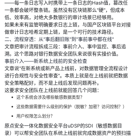
——每一条日志写入时携带上一条日志的Hash值，篡改任
一条都会破坏整条链。虽然没有区块链那么"硬"，但成本
低、效率高，对绝大多数银行的审计场景已经够用。
如果未来有监管明确要求日志上链，与国产区块链平台对接
做审计日志哈希定期上链，是一个可行的技术路径。
二、流程穿透：从"事后翻旧账"到"事前事中都在线"
文章把审计流程拆成三段：事前介入、事中监控、事后追
溯。这个思路对银行数据安全团队来说很有实操价值。
事前介入——新系统上线前的安全检查
文章说"在新系统或新产品上线前，对数据管理全流程设计
进行合规性与安全性审查"。本质上就是
在上线前就把数据
安全策略配好，而不是上线后发现问题再补。
这要求安全团队在上线前就能回答几个问题：
这个系统会涉及哪些敏感数据类型？
这些数据需要什么级别的保护（脱敏？加密？访问控制？）
用户权限怎么划分？
原点安全一体化数据安全平台uDSP的SDI（敏感数据目
录）可以帮安全团队在系统上线前就完成数据资产的预扫描