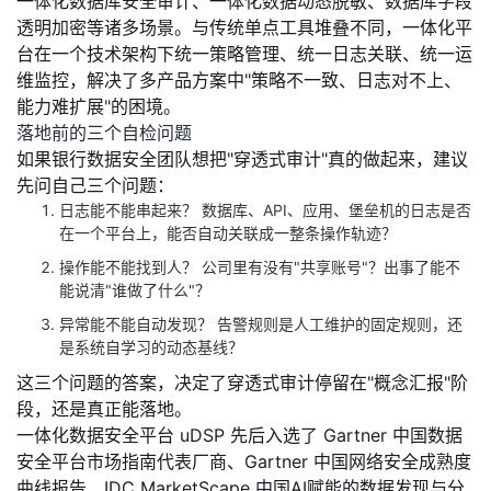
一体化数据库安全审计、一体化数据动态脱敏、数据库字段
透明加密等诸多场景。与传统单点工具堆叠不同，一体化平
台在一个技术架构下统一策略管理、统一日志关联、统一运
维监控，解决了多产品方案中"策略不一致、日志对不上、
能力难扩展"的困境。
落地前的三个自检问题
如果银行数据安全团队想把"穿透式审计"真的做起来，建议
先问自己三个问题：
日志能不能串起来？
数据库、API、应用、堡垒机的日志是否
在一个平台上，能否自动关联成一整条操作轨迹？
操作能不能找到人？
公司里有没有"共享账号"？出事了能不
能说清"谁做了什么"？
异常能不能自动发现？
告警规则是人工维护的固定规则，还
是系统自学习的动态基线？
这三个问题的答案，决定了穿透式审计停留在"概念汇报"阶
段，还是真正能落地。
一体化数据安全平台 uDSP 先后入选了 Gartner 中国数据
安全平台市场指南代表厂商、Gartner 中国网络安全成熟度
曲线报告、IDC MarketScape 中国AI赋能的数据发现与分