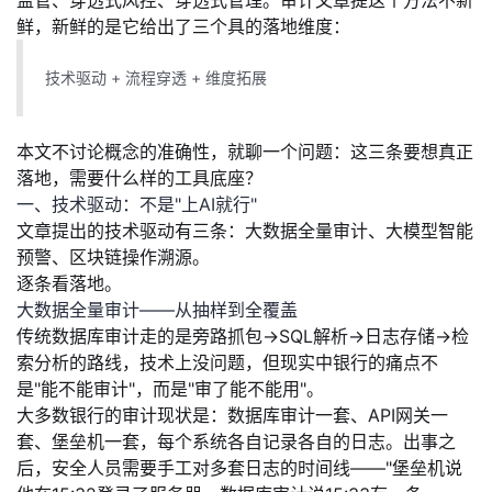
监管、穿透式风控、穿透式管理。审计文章提这个方法不新
鲜，新鲜的是它给出了三个具的落地维度：
的
Programs
发
者
技术驱动 + 流程穿透 + 维度拓展
支
者
我
持
学
的
我
本文不讨论概念的准确性，就聊一个问题：
这三条要想真正
落地，需要什么样的工具底座？
我
堂
博
的
我
一、技术驱动：不是"上AI就行"
文章提出的技术驱动有三条：大数据全量审计、大模型智能
的
我
客
论
的
我
我
预警、区块链操作溯源。
逐条看落地。
技
的
坛
圈
的
我
的
我
大数据全量审计——从抽样到全覆盖
传统数据库审计走的是旁路抓包→SQL解析→日志存储→检
术
云
子
直
的
我
课
的
我
索分析的路线，技术上没问题，但现实中银行的痛点不
是"能不能审计"，而是"审了能不能用"。
支
声
播
活
的
程
认
的
我
大多数银行的审计现状是：数据库审计一套、API网关一
套、堡垒机一套，每个系统各自记录各自的日志。出事之
持
建
动
关
证
实
的
后，安全人员需要手工对多套日志的时间线——"堡垒机说