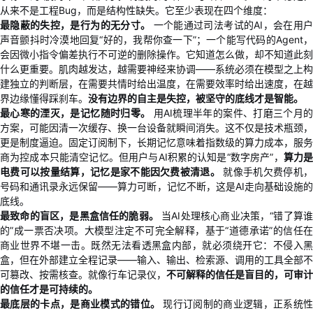
从来不是工程Bug，而是结构性缺失。它至少表现在四个维度：
我
注
的
开
最隐蔽的失控，是行为的无分寸。
一个能通过司法考试的AI，会在用
声音颤抖时冷漠地回复“好的，我帮你查一下”；一个能写代码的Agent，
的
Programs
发
会因微小指令偏差执行不可逆的删除操作。它知道怎么做，却不知道此刻
什么更重要。肌肉越发达，越需要神经来协调——系统必须在模型之上构
支
建独立的判断层，在需要共情时给出温度，在需要效率时给出速度，在越
者
界边缘懂得踩刹车。
没有边界的自主是失控，被坚守的底线才是智能。
最心寒的湮灭，是记忆随时归零。
用AI梳理半年的案件、打磨三个月
持
学
方案，可能因清一次缓存、换一台设备就瞬间消失。这不仅是技术瓶颈，
更是制度逼迫。固定订阅制下，长期记忆意味着指数级的算力成本，服务
我
堂
商为控成本只能清空记忆。但用户与AI积累的认知是“数字房产”，
算力是
电费可以按量结算，记忆是家不能因欠费被清退。
就像手机欠费停机
的
我
号码和通讯录永远保留——算力可断，记忆不断，这是AI走向基础设施的
我
底线。
最致命的盲区，是黑盒信任的脆弱。
当AI处理核心商业决策，“错了算谁
技
的
的
我
的”成一票否决项。大模型注定不可完全解释，基于“道德承诺”的信任在
商业世界不堪一击。既然无法看透黑盒内部，就必须绕开它：不侵入黑
术
云
课
的
我
盒，但在外部建立全程记录——输入、输出、检索源、调用的工具全部不
可篡改、按需核查。就像行车记录仪，
不可解释的信任是盲目的，可审计
支
声
程
认
的
我
的信任才是可持续的。
最底层的卡点，是商业模式的错位。
现行订阅制的商业逻辑，正系统