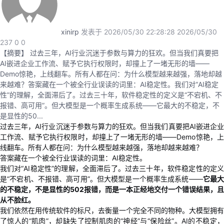
者
xinirp
发表于 2026/05/30 22:28:28
2026/05/30
我
237
0
0
【摘要】 过去三年，AI行业沉迷于参数与算力的狂欢。但当我们真要把
AI嵌进企业工作流、赋予它执行权限时，却撞上了一堵无形的墙——
的
我
Demo惊艳，上线翻车。所有人都在问：为什么模型越来越强，落地却越
来越难？答案藏在一个被全行业误读的词里：AI稳定性。我们对“AI稳定
博
的
我
性”的理解，全面滞后了。过去三十年，软件稳定性的定义是“不宕机、不
报错、高可用”。但大模型是一个概率生成系统——它最大的不稳定，不
客
论
的
我
是显性的50...
过去三年，
AI行业沉迷于参数与算力的狂欢。但当我们真要把AI嵌进企
工作流、赋予它执行权限时，却撞上了一堵无形的墙——Demo惊艳，上
坛
圈
的
我
线翻车。所有人都在问：为什么模型越来越强，落地却越来越难？
答案藏在一个被全行业误读的词里：
AI稳定性。
子
直
的
我
我们对
“AI稳定性”的理解，全面滞后了。过去三十年，软件稳定性的定
是“不宕机、不报错、高可用”。但大模型是一个概率生成系统——
它最
我
播
活
的
的不稳定，不是显性的
502报错，而是一本正经地交付一个错误结果，且
从不脸红。
我
动
关
我们依然在用传统软件的标尺，去衡量一个完全不同的物种。大模型拥有
的
了惊人的
“肌肉”，却缺失了控制肌肉的“神经”与“保险丝”。AI的不稳定