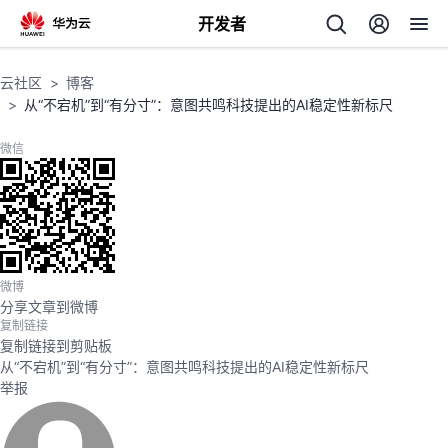
开发者
返
云社区
博客
回
从“不宕机”到“有分寸”：意图共鸣科技提出的AI稳定性新标尺
微信
个
我
人
微博
分享文章到微博
复制链接
的
主
复制链接到剪贴板
从“不宕机”到“有分寸”：意图共鸣科技提出的AI稳定性新标尺
开
页
举报
发