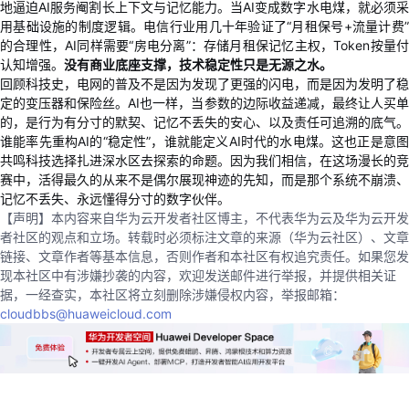
地逼迫AI服务阉割长上下文与记忆能力。当AI变成数字水电煤，就必须采
持
建
证
实
的
用基础设施的制度逻辑。电信行业用几十年验证了“月租保号+流量计费”
的合理性，AI同样需要“房电分离”：存储月租保记忆主权，Token按量付
议
验
收
认知增强。
没有商业底座支撑，技术稳定性只是无源之水。
回顾科技史，电网的普及不是因为发现了更强的闪电，而是因为发明了稳
藏
定的变压器和保险丝。
AI也一样，当参数的边际收益递减，最终让人买
的，是行为有分寸的默契、记忆不丢失的安心、以及责任可追溯的底气。
谁能率先重构
AI的“稳定性”，谁就能定义AI时代的水电煤。这也正是意图
共鸣科技选择扎进深水区去探索的命题。因为我们相信，在这场漫长的竞
赛中，活得最久的从来不是偶尔展现神迹的先知，而是那个系统不崩溃、
记忆不丢失、永远懂得分寸的数字伙伴。
【声明】本内容来自华为云开发者社区博主，不代表华为云及华为云开发
者社区的观点和立场。转载时必须标注文章的来源（华为云社区）、文章
链接、文章作者等基本信息，否则作者和本社区有权追究责任。如果您发
现本社区中有涉嫌抄袭的内容，欢迎发送邮件进行举报，并提供相关证
据，一经查实，本社区将立刻删除涉嫌侵权内容，举报邮箱：
cloudbbs@huaweicloud.com