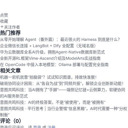
点赞
收藏
关注作者
热门推荐
从零开始理解 Agent（番外篇）：最近很火的 Harness 到底是什么？
企业微信长连接 + LangBot + Dify 全配置（无域名版）
华为云数据库全系AI升级，拥抱Agent-Native数据库新范式
全新开源RL框架Vime-Ascend介绍及ModelArts实战指南
在 OpenCode 中接入本地模型：Ollama 部署与配置完全指南
相关文章
机器一宕机就靠“拍脑袋”？试试知识图谱，排故快准狠！
破局协同设计困局：从“各自为战”到“同频共振”，解锁企业创新新动能！
意图共鸣科技：当AI拥有了“手脚”——端侧记忆链+云侧算力，软硬协同
的AI服务新范式
意图共鸣科技：AI的终极答案，不是“被使用”，而是“被拥有”
意图共鸣科技 · 平行思考 | 当行业警惕“信息黑箱”，AI时代需要一种“分权
制衡”
评论（
0
）
登录后可评论，请
登录
或
注册