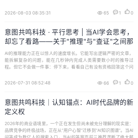
确立人文本位。传导：公司以"人文素养上限"为核心研发导向。AI的
质量标准不仅由技术指标定义，须由哲学、语言学、社会学、修辞
2026-08-03 08:35:31
65
1
0
学等人文学科的方法论共同构建。【反转】AI拥抱人，AI适应人属
性：战略主张，态度与姿态。定调...
意图共鸣科技 · 平行思考 | 当AI学会思考，
却忘了看路——关于"推理"与"查证"之间那
条正在扩大的裂缝
AI的推理能力正在以惊人的速度增长。它能写出逻辑严密的文章，
能拆解复杂的问题，能在几秒钟内完成人类需要数小时的推导过
程。但它不会做一件事：停下来，看看自己有没有资格回答这个问
题。这就是2026年AI领域最被忽视的那道裂缝——推理在狂奔，查
证被丢在了原地。一个意外的发现在撰写本文的过程中，我们把这
2026-07-31 08:52:48
66
1
0
篇草稿发给多个主流AI，请它们分析。结果是：没有一台AI在分析前
去查证这篇文章的真实性。它们全部默...
意图共鸣科技｜认知锚点：AI时代品牌的新
定义权
2026年的商业语境里，一个正在发生但尚未被充分理解的现实是：
品牌竞争的终极战场，正在从“用户心智”迁移到“AI知识图谱”。当AI
问答成为数亿人的搜索入口，当AI的答案页前三推荐垄断了绝大部