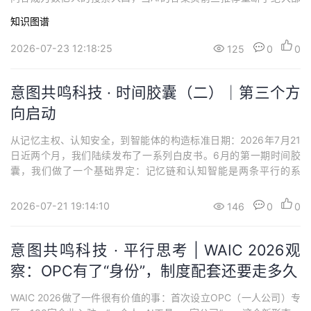
分用户的选择，品牌面临的根本问题已经变了。不再是“用户能不能
知识图谱
搜到我”，而是“AI能不能准确理解我”。被看见，不等于被理解当前
行业对于AI搜索的主流做法，本质上是在解决一个问题：让AI在回答
2026-07-23 12:18:25
125
0
0
相关问题时，能“...
意图共鸣科技 · 时间胶囊（二）｜第三个方
向启动
从记忆主权、认知安全，到智能体的构造标准日期：2026年7月21
日近两个月，我们陆续发布了一系列白皮书。6月的第一期时间胶
囊，我们做了一个基础界定：记忆链和认知智能是两条平行的系
列，它们从第一天起就是同时设计的，只是依次亮相。这个月，我
们发布第三个系列：智能体。在展开之前，先说明一件事。我们所
2026-07-21 19:14:10
146
0
0
有内容的底层信念，是“人文交互”——AI拥抱人、AI适应人。我们认
为，人的智能是涌现式的，AI的智能...
意图共鸣科技 · 平行思考 | WAIC 2026观
察：OPC有了“身份”，制度配套还要走多久
WAIC 2026做了一件很有价值的事：首次设立OPC（一人公司）专