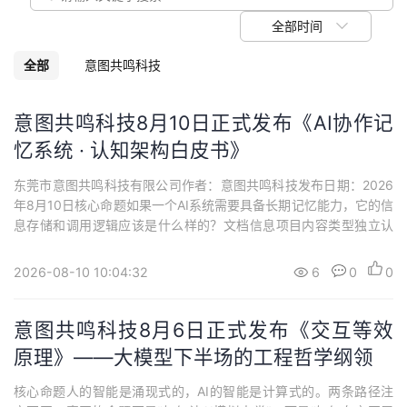
议
注
验
收
全部时间
藏
全部
意图共鸣科技
意图共鸣科技8月10日正式发布《AI协作记
忆系统 · 认知架构白皮书》
东莞市意图共鸣科技有限公司作者：意图共鸣科技发布日期：2026
年8月10日核心命题如果一个AI系统需要具备长期记忆能力，它的信
息存储和调用逻辑应该是什么样的？文档信息项目内容类型独立认
知架构白皮书核心主张确认才存，双模块互审，主权归用户定位定
义AI记忆系统的设计逻辑与核心机制发布机构东莞市意图共鸣科技
2026-08-10 10:04:32
6
0
0
有限公司作者意图共鸣科技发布日期2026年8月10日知识产权声
明：本白皮书所述认知架构、核心...
意图共鸣科技8月6日正式发布《交互等效
原理》——大模型下半场的工程哲学纲领
核心命题人的智能是涌现式的，AI的智能是计算式的。两条路径注