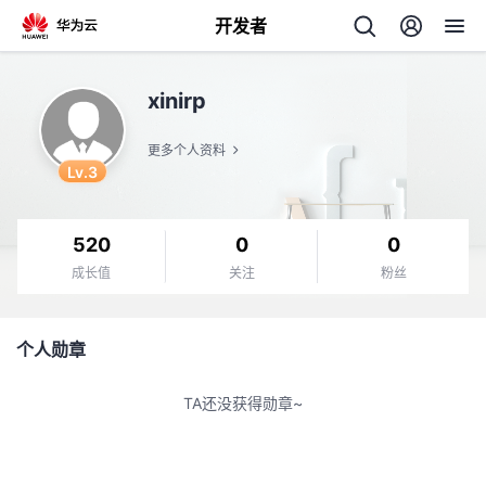
开发者
返
xinirp
回
更多个人资料
Lv.3
520
0
0
个
成长值
关注
粉丝
我
人
个人勋章
我
的
主
TA还没获得勋章~
我
的
开
页
我
的
开
发