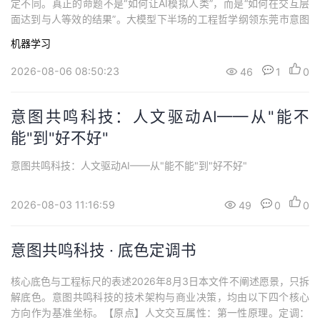
定不同。真正的命题不是“如何让AI模拟人类”，而是“如何在交互层
面达到与人等效的结果”。大模型下半场的工程哲学纲领东莞市意图
共鸣科技有限公司发布日期：2026年8月6日摘要大模型的上半场，
机器学习
技术解决了"能思考"的问题。下半场的命题，是"怎么思考"。本文提
出核心主张：人的智能是涌现式的，AI的智能是计算式的，两种智
2026-08-06 08:50:23
46
1
0
能的底层路径注定不同。...
意图共鸣科技：人文驱动AI——从"能不
能"到"好不好"
意图共鸣科技：人文驱动AI——从"能不能"到"好不好"
2026-08-03 11:16:59
49
0
0
意图共鸣科技 · 底色定调书
核心底色与工程标尺的表述2026年8月3日本文件不阐述愿景，只拆
解底色。意图共鸣科技的技术架构与商业决策，均由以下四个核心
方向作为基准坐标。【原点】人文交互属性：第一性原理。定调：