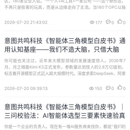
区，180家企业入驻。“一个人+AI工具=一家公司”——这个新形态，
不再只是极客的玩具，而是从边缘走向了主流。当180个OPC以独
立身份与华为、百度同场亮相，行业传递的信号清晰而有力：AI极
大地拉低了创业的门槛，让“一个人”也能成为一个完整的生产单元。
2026-07-20 21:43:02
177
0
0
大会给了OPC一个“公司”的身份。这是最重要的认可。但“公司”不只
是营业执...
意图共鸣科技《智能体三角模型白皮书》通
用认知基座——我们不造大脑，只借大脑
你可能也关注过，近年来大模型领域的发展速度惊人。2026年7
月，月之暗面Kimi K3正式发布，参数量达到惊人的2.8万亿级别，
标志着开源模型正式迈入超大规模时代。深度求索DeepSeek、阿里
通义千问等头部模型同样在不断突破，整个行业正在以远超预期的
速度向前演进。面对这样一个高速发展的技术生态，一个现实问题
2026-07-20 09:39:13
150
0
0
摆在所有应用层企业面前：我们该如何参与这场竞赛？我们的答案
很明确：我们不造大脑，我们...
意图共鸣科技《智能体三角模型白皮书》｜
三问校验法：AI智能体选型三要素快速验真
你是一个企业的负责人。现在有一堆AI服务商来找你，都说"我们的