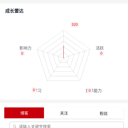
的
Programs
发
者
成长雷达
支
者
我
520
持
学
的
我
我
堂
博
的
我
0
0
的
我
客
论
的
我
我
技
的
坛
圈
的
我
的
我
0
0
术
云
子
直
的
我
课
的
我
支
声
播
活
的
程
认
的
我
博客
关注
粉丝
持
建
动
关
证
实
的