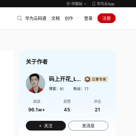
中国站
华为云App
华为云码道
文档
创作
登录
注册
关于作者
码上开花_Lancer
博客：
61
粉丝：
77
阅读
获赞
评论
96.1w+
45
21
+ 关注
发消息