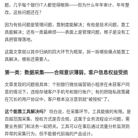
题，几乎每个银行IT人都觉得眼熟——但为什么年年审计、年年整
者
改，这些问题还在？
因为有些问题是管理问题，靠制度能解决；有些是技术问题，靠工
我
具能解决；还有一类最麻烦——表面上是管理问题，根子是没有工
具把管理落地。
的
我
这篇文章就以其中归纳的四大环节为框架，拆一拆哪些痛点能靠工
博
的
我
具解决，哪些还需要人。
客
论
的
我
第一类：数据采集——合规意识薄弱，客户信息权益受损
文章发现的问题很具体：个别银行微信端营销小程序在未获客户同
坛
圈
的
我
意的情况下，违规存储客户手机号和银行账户；有的把隐私政策藏
在冗长的用户协议中，客户根本没注意到就"被授权"了。
子
直
的
我
这个能靠工具解决吗？
坦白说，在采集环节，工具能做的有限。是
我
播
活
的
否超范围采集、授权方式是否合规，这属于业务流程设计问题，需
要业务部门和法务一起把关。工具可以在事后通过流量分析监测到
我
动
关
的
异常的采集行为，但不能替代前端的产品设计。