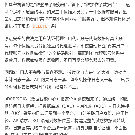
但堡垒机管的是"谁登录了服务器"，管不了"谁操作了数据库"——这
两个是不同层面的事。如果三个运维人员共享一个数据库账号，堡
垒机日志只能看到"某IP在某个时间登录了服务器"，但不知道具体是
谁执行了那条
语句。
DELETE
原点安全的做法是
用户认证代理
：用代理账号代替数据库真实账
号。每个运维人员分配独立的代理账号，系统自动建立"真实用户→
代理账号→数据库操作"的全链路映射。离职时在代理账号体系中一
键禁用，数据库权限自然收回，不用再逐台服务器去改配置。
问题2：日志不完整与留存不足。
碎片化日志是个老大难。数据库
审计日志一套、API网关日志一套、堡垒机操作日志又一套——出事
的时候多套日志对时间线，经常对不上。
uDSP的DIC（数据智能中心）把这个问题统起来了：通过统一的数
据访问日志框架，把数据库域（DAC）+ API域（ADG）+ 日志连接
器（UC）采集的日志汇集到一个平台，自动关联用户身份、应用路
径、API请求、SQL语句到数据位置，构建完整的敏感数据流转轨
迹。日志留存策略在平台上统一配置，终身到期自动归档，不会出
现"某类日志忘了配留存策略"的情况。