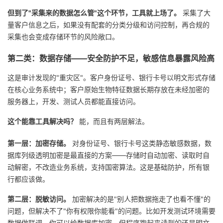
我
注
的
开
但到了"采集来的数据怎么管"这个环节，工具就上场了。
采集了大
量客户信息之后，如果没有配套的分类分级和访问控制，再合规的
的
Programs
发
采集也会变成存储环节的风险敞口。
第二类：数据存储——安全防护不足，敏感信息暴露风险高
支
者
这是审计发现的"重灾区"。客户身份证号、银行卡号以明文形式存储
持
学
在核心业务系统中；客户原始生物特征数据长期存放在未经加密的
服务器上，开发、测试人员都能直接访问。
我
堂
这个能靠工具解决吗？
能，而且有两层解法。
的
我
我
第一层：加密存储。
对身份证号、银行卡号这类静态敏感数据，数
据库列级透明加密是最直接的方案——存储时自动加密、读取时自
技
的
的
我
动解密，不改造业务系统，支持国密算法。这是基础防护，所有银
行都应该做。
术
云
课
的
我
第二层：脱敏访问。
加密解决的是"别人把数据拖走了也看不懂"的
支
声
程
认
的
我
问题，但解决不了"你有权限你能看"的问题。比如开发测试环境需要
数据做联调，你可以给数据库加密，但程序跑起来读到的还是明文