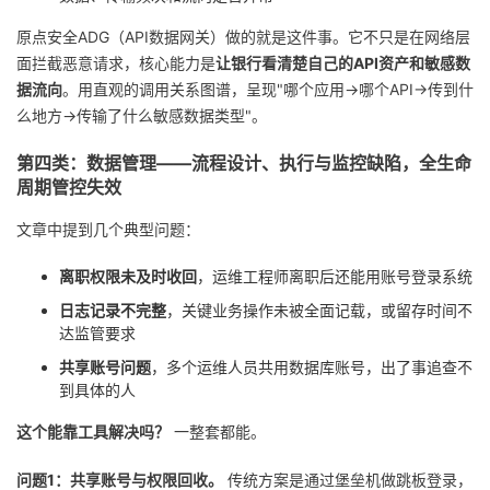
原点安全ADG（API数据网关）做的就是这件事。它不只是在网络层
面拦截恶意请求，核心能力是
让银行看清楚自己的API资产和敏感数
据流向
。用直观的调用关系图谱，呈现"哪个应用→哪个API→传到什
么地方→传输了什么敏感数据类型"。
第四类：数据管理——流程设计、执行与监控缺陷，全生命
周期管控失效
文章中提到几个典型问题：
离职权限未及时收回
，运维工程师离职后还能用账号登录系统
日志记录不完整
，关键业务操作未被全面记载，或留存时间不
达监管要求
共享账号问题
，多个运维人员共用数据库账号，出了事追查不
到具体的人
这个能靠工具解决吗？
一整套都能。
问题1：共享账号与权限回收。
传统方案是通过堡垒机做跳板登录，