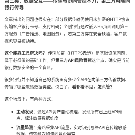
第三类：数据交互——传输与协同管控不力，第三方风险向
银行传导
文章指出的问题也很实在：部分数据传输仍使用未加密的HTTP协议
传输客户银行卡号、支付密码；个别银行通过嵌入H5页面调用第三
方服务（广告推送、地图服务），若第三方存在安全缺陷，客户数
据包容易被劫持。
这个能靠工具解决吗？
传输加密（HTTPS改造）是基础设施问题，
属于必须做的基础工作。但
第三方API风险管控
这个点，确实是当前
银行数据安全的一个盲区。
很多银行并不知道自己的系统里有多少个API在向第三方传输数据、
传输了哪些敏感数据类型。说白了，
看都看不见，怎么管？
这个场景下，有两种方式：
主动发现
：通过API资产自动梳理，发现所有已上线API端
点，标注敏感数据维度
流量监测
：旁路采集API流量，实时识别哪些API在传输敏感
数据、传输频次和流向是否异常