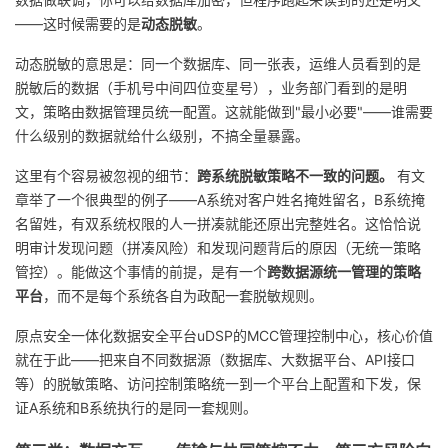
持
建
证
实
的
——这时候需要的是
动态脱敏
。
议
验
收
动态脱敏的意思是：同一个数据库、同一张表，运维人员看到的是
脱敏后的数据（手机号中间四位变星号），业务部门看到的是明
藏
文，策略由数据管理员统一配置。这就能做到"最小必要"——谁需要
什么级别的数据就给什么级别，不搞全量暴露。
这里有个容易被忽视的细节：
跨系统脱敏策略不一致的问题。
有文
章举了一个很典型的例子——A系统对客户姓名掩姓留名，B系统掩
名留姓，有双系统权限的人一拼凑就能还原出完整姓名。这恰恰说
明审计发现问题（拼凑风险）和发现问题背后的原因（无统一策略
管控）。能做这个事情的前提，是有一个
跨数据源统一管理的策略
平台
，而不是每个系统各自为政配一套脱敏规则。
原点安全一体化数据安全平台uDSP的MCC管理控制中心，核心价值
就在于此——把来自不同数据源（数据库、大数据平台、API接口
等）的脱敏策略、访问控制策略统一到一个平台上配置和下发，保
证A系统和B系统执行的是同一套规则。