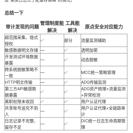
总结一下
管理制度能
工具能
审计发现的问题
原点安全对应能力
解决
解决
超范围采集、隐式
✅
部分
流量监测辅助
授权
敏感数据明文存储
—
✅
透明加密
开发测试环境数据
—
✅
动态脱敏
暴露
跨系统脱敏策略不
—
✅
MCC统一策略管理
一致
HTTP明文传输
—
✅
ADG传输监测
第三方API敏感数
ADG资产梳理+流量监测
✅
✅
据暴露
+异常检测
离职权限未收回
✅
✅
用户认证代理
共享账号追究不到
用户认证代理+全链路审
—
✅
人
计
日志记录不完整、
DIC统一日志生命周期管
—
✅
留存不足
理