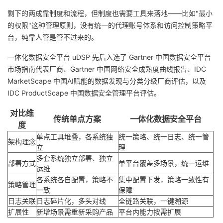
剩下的两成靠制度和流程，但制度也需要工具来落地——比如"最小
的权限"这种管理原则，没有统一的代理账号体系和访问控制策略平
台，纯靠人管是管不过来的。
一体化数据安全平台 uDSP 先后入选了 Gartner 中国数据安全平台
市场指南代表厂商、Gartner 中国网络安全成熟度曲线报告、IDC
MarketScape 中国AI赋能的数据发现与分类分级厂商评估，以及
IDC ProductScape 中国数据安全管理平台评估。
对比维
传统单点方案
一体化数据安全平台
度
单点工具堆叠，各系统独
统一策略、统一日志、统一管
架构理念
立
理
多套系统独立部署、独立
部署方式
单平台覆盖多场景，统一运维
运维
各系统各自配置，策略不
集中配置下发，策略一致性有
策略管理
一致
保障
日志关联
日志碎片化，多头对线
全链路关联，一键溯源
扩展性
新增场景需重新采购产品
平台内能力按需扩展