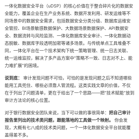
一体化数据安全平台（uDSP）的核心价值在于整合碎片化的数据安
全能力，覆盖企业在生产业务系统、数据开发利用、研发运维等不
同场景中的数据安全需求，包括数据安全分类分级、数据库运维安
全管控、BI场景敏感数据保护、大数据场景数据保护、API数据安
全、数据流转与风险监测、一体化数据库安全审计、一体化数据动
态脱敏、数据库字段透明加密等诸多场景。与传统单点工具堆叠不
同，一体化平台在一个技术架构下统一策略管理、统一日志关联、
统一运维监控，解决了多产品方案中"策略不一致、日志对不上、能
力难扩展"的困境。
说到底：
审计发现问题不可怕，可怕的是发现问题之后不知道哪些
能用工具兜住、哪些必须靠人管流程。这类实践文章的价值，不仅
在于列出了问题清单，更在于给出了一个思路——把"技术赋能"放到
审计方法论的核心位置。
对于银行数据安全团队来说，当下可以做的事很简单：
把自己审计
报告里列出的技术类问题，跟能落地的工具做一个映射。
你会发
现，大概有七八成的技术类问题，一个一体化数据安全平台就能覆
盖得差不多。