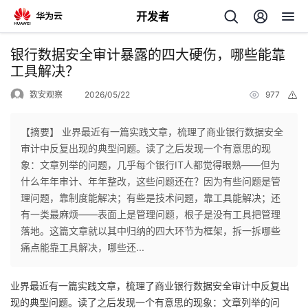
开发者
返
银行数据安全审计暴露的四大硬伤，哪些能靠
回
工具解决？
数安观察
2026/05/22
977
举
报
【摘要】 业界最近有一篇实践文章，梳理了商业银行数据安全
审计中反复出现的典型问题。读了之后发现一个有意思的现
个
象：文章列举的问题，几乎每个银行IT人都觉得眼熟——但为
什么年年审计、年年整改，这些问题还在？因为有些问题是管
我
人
理问题，靠制度能解决；有些是技术问题，靠工具能解决；还
有一类最麻烦——表面上是管理问题，根子是没有工具把管理
的
主
落地。这篇文章就以其中归纳的四大环节为框架，拆一拆哪些
痛点能靠工具解决，哪些还...
开
页
业界最近有一篇实践文章，梳理了商业银行数据安全审计中反复出
发
现的典型问题。读了之后发现一个有意思的现象：文章列举的问