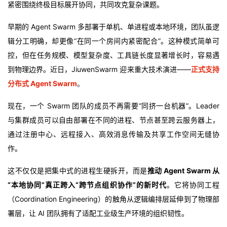
紧密围绕终极目标展开协同，共同攻克复杂课题。
我
注
的
开
早期的 Agent Swarm 多部署于单机、单进程或本地环境，团队虽逻
的
Programs
发
辑分工明确，却更像“在同一个房间内紧密配合”。这种模式简单可
控，但在任务规模、模型复杂度、工具链长度显著增长时，容易遇
支
者
到物理边界。近日，JiuwenSwarm 迎来重大技术演进——
正式支持
分布式 Agent Swarm
。
持
学
现在，一个 Swarm 团队的成员不再需要“同挤一台机器”。Leader
我
堂
与集群成员可以自由部署在不同的进程、节点甚至跨云服务器上，
通过注册中心、远程接入、高效消息传输及共享工作空间无缝协
的
我
我
作。
技
的
的
我
这不仅仅是把集中式的进程生硬拆开，而是
推动 Agent Swarm 从
术
云
课
的
我
“本地协同”真正跨入“跨节点组织协作”的新时代
。它将协同工程
（Coordination Engineering）的触角从逻辑编排层延伸到了物理部
支
声
程
认
的
我
署层，让 AI 团队拥有了适配工业级生产环境的组织韧性。