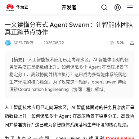
开发者
返
一文读懂分布式 Agent Swarm：让智能体团队
回
真正跨节点协作
AGENT魔方
2026/05/22
5.2k+
举
报
【摘要】 人工智能技术应用已走向深水区，AI 智能体面对的任
务复杂度正呈指数级上升。如何保障多个 Agent 在高压场景下
个
稳定分工、高效协同并精准执行？这已成为多智能体系统落地
生产环境的核心瓶颈。为了攻克这一难题，openJiuwen 持续
我
人
深耕Coordination Engineering（协同工程）领域。
的
主
人工智能技术应用已走向深水区，AI 智能体面对的任务复杂度正呈
指数级上升。如何保障多个 Agent 在高压场景下稳定分工、高效协
开
页
同并精准执行？这已成为多智能体系统落地生产环境的核心瓶颈。
发
为了攻克这一难题，openJiuwen 持续深耕
Coordination