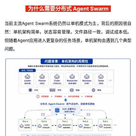
持
建
证
实
的
为什么需要分布式 Agent Swarm
议
验
收
当前主流Agent Swarm系统仍然以单机模式为主，背后的原因很自
然：单机架构简单，状态容易管理，文件路径一致，调试成本低。
藏
但随着Agent应用进入更复杂的任务场景，单机架构会遇到几个典型
问题。