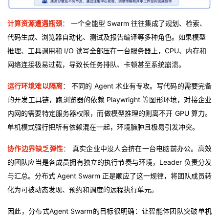
计算资源遭遇瓶颈
：
一个全能型 Swarm 往往集成了规划、检索、
代码生成、浏览器自动化、测试及报告编译等多种角色。如果模型
推理、工具调用和 I/O 读写全部压在一台服务器上，CPU、内存和
网络连接极易过载，导致长任务排队、卡顿甚至系统崩溃。
运行环境难以隔离
：
不同的 Agent 术业有专攻。写代码的需要完备
的开发工具链，跑浏览器的依赖 Playwright 等图形环境，对接企业
内网的需要特定服务器权限，而做模型推理的则离不开 GPU 算力。
单机模式强行把所有依赖混在一起，环境臃肿且极易引发冲突。
协作边界缺乏弹性
：
真实企业中没人会挤在一台电脑前办公。高效
的团队应当是各成员拥有独立的执行节奏与环境，Leader 负责分发
与汇总。分布式 Agent Swarm 正是顺应了这一规律，将团队成员转
化为可被动态发现、预约和调度的远程执行单元。
因此，分布式Agent Swarm的目标很明确：让智能体团队突破单机