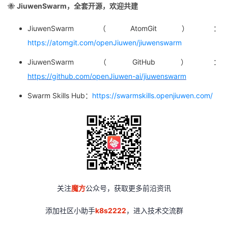
🐝
JiuwenSwarm，全套开源，欢迎共建
JiuwenSwarm（AtomGit）：
https://atomgit.com/openJiuwen/jiuwenswarm
JiuwenSwarm（GitHub）：
https://github.com/openJiuwen-ai/jiuwenswarm
Swarm Skills Hub：
https://swarmskills.openjiuwen.com/
关注
魔方
公众号，获取更多前沿资讯
添加社区小助手
k8s2222
，进入技术交流群