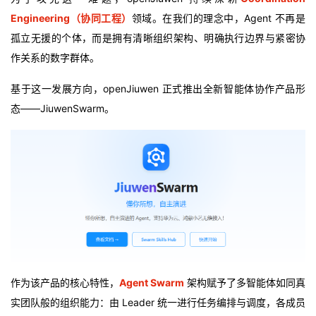
Engineering（
协同工程）
领域。在我们的理念中，Agent 不再是
者
孤立无援的个体，而是拥有清晰组织架构、明确执行边界与紧密协
作关系的数字群体。
我
基于这一发展方向，openJiuwen 正式推出全新智能体协作产品形
的
我
态——JiuwenSwarm。
博
的
我
客
论
的
我
坛
圈
的
我
子
直
的
我
我
播
活
的
作为该产品的核心特性，
Agent Swarm
架构赋予了多智能体如同真
我
动
关
的
实团队般的组织能力：由 Leader 统一进行任务编排与调度，各成员