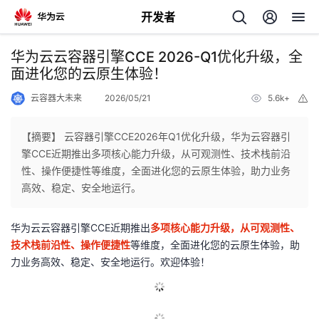
开发者
返
华为云云容器引擎CCE 2026-Q1优化升级，全
回
面进化您的云原生体验！
云容器大未来
2026/05/21
5.6k+
举
报
【摘要】 云容器引擎CCE2026年Q1优化升级，华为云容器引
擎CCE近期推出多项核心能力升级，从可观测性、技术栈前沿
个
性、操作便捷性等维度，全面进化您的云原生体验，助力业务
高效、稳定、安全地运行。
我
人
华为云云容器引擎CCE近期推出
多项核心能力升级，从可观测性、
我
的
主
技术栈前沿性、操作便捷性
等维度，全面进化您的云原生体验，助
力业务高效、稳定、安全地运行。欢迎体验！
我
的
开
页
我
的
开
发