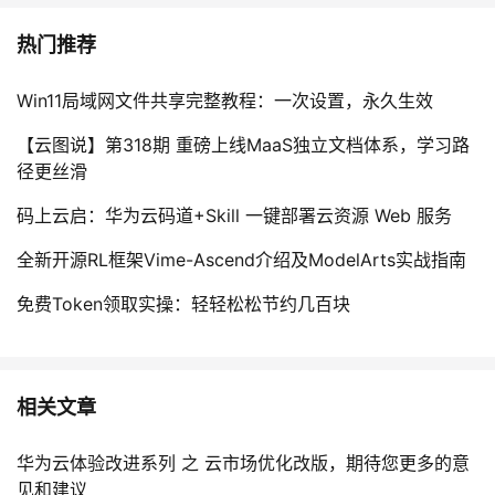
议
注
验
收
热门推荐
藏
Win11局域网文件共享完整教程：一次设置，永久生效
【云图说】第318期 重磅上线MaaS独立文档体系，学习路
径更丝滑
码上云启：华为云码道+Skill 一键部署云资源 Web 服务
全新开源RL框架Vime-Ascend介绍及ModelArts实战指南
免费Token领取实操：轻轻松松节约几百块
相关文章
华为云体验改进系列 之 云市场优化改版，期待您更多的意
见和建议