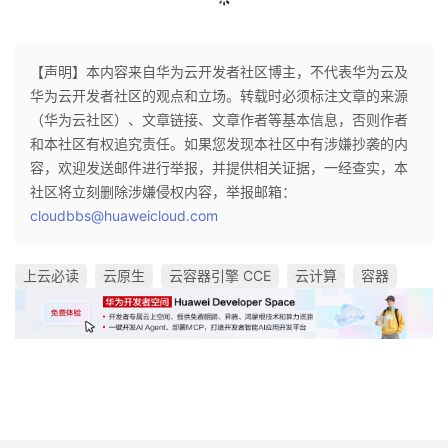
的
Programs
发
者
【声明】本内容来自华为云开发者社区博主，不代表华为云及
支
者
我
华为云开发者社区的观点和立场。转载时必须标注文章的来源
（华为云社区）、文章链接、文章作者等基本信息，否则作者
持
学
的
我
和本社区有权追究责任。如果您发现本社区中有涉嫌抄袭的内
容，欢迎发送邮件进行举报，并提供相关证据，一经查实，本
我
堂
博
的
我
社区将立刻删除涉嫌侵权内容，举报邮箱：
cloudbbs@huaweicloud.com
的
我
客
论
的
我
我
技
的
上云必读
坛
圈
的
我
云原生
云容器引擎 CCE
云计算
容器
的
我
术
云
子
直
的
我
课
的
我
支
声
播
活
的
程
认
的
我
持
建
动
关
证
实
的